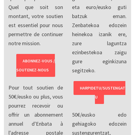
Quel que soit son
eta euro/eusko guti
montant, votre soutien
batzuk eman.
est essentiel pour nous
Zenbatekoa edozein
permettre de continuer
heinekoa izanik ere,
notre mission.
zure laguntza
ezinbestekoa zaigu
gure eginkizuna
ABONNEZ-VOUS /
segitzeko.
SOUTENEZ-NOUS
Pour tout soutien de
HARPIDETU/SUSTENGAT
50€/eusko ou plus, vous
U
pourrez recevoir ou
offrir un abonnement
50€/eusko edo
annuel d'Enbata à
gehiagoko edozein
l'adresse postale
sustengurentzat,