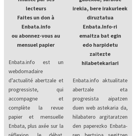
lecteurs
irekia, bere irakurleek
Faites un don à
diruztatua
Enbata.info
Enbata.Info-ri
ou abonnez-vous au
emaitza bat egin
mensuel papier
edo harpidetu
zaitezte
Enbata.info est un
hilabetekariari
webdomadaire
d’actualité abertzale et
Enbata.info aktualitate
progressiste, qui
abertzale eta
accompagne et
progresista aipatzen
complète la revue
duen web astekaria da,
papier et mensuelle
hilabatero argitaratzen
Enbata, plus axée sur la
den paperezko Enbata-
réflexion, le débat,
ren bertsioa segitzen