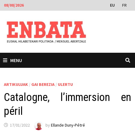
Skip
EU
FR
08/08/2026
to
content
MENU
ARTIKULUAK
/
GAI BEREZIA
/
ULERTU
Catalogne, l’immersion en
péril
17/01/2022
by
Ellande Duny-Pétré