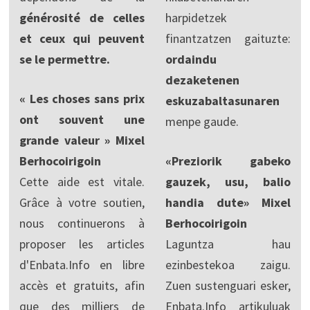
générosité de celles
harpidetzek
et ceux qui peuvent
finantzatzen gaituzte:
se le permettre.
ordaindu
dezaketenen
« Les choses sans prix
eskuzabaltasunaren
ont souvent une
menpe gaude.
grande valeur » Mixel
Berhocoirigoin
«Preziorik gabeko
Cette aide est vitale.
gauzek, usu, balio
Grâce à votre soutien,
handia dute» Mixel
nous continuerons à
Berhocoirigoin
proposer les articles
Laguntza hau
d'Enbata.Info en libre
ezinbestekoa zaigu.
accès et gratuits, afin
Zuen sustenguari esker,
que des milliers de
Enbata.Info artikuluak