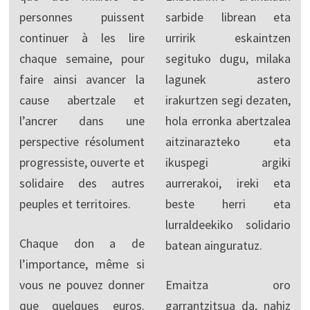
personnes puissent
sarbide librean eta
continuer à les lire
urririk eskaintzen
chaque semaine, pour
segituko dugu, milaka
faire ainsi avancer la
lagunek astero
cause abertzale et
irakurtzen segi dezaten,
l’ancrer dans une
hola erronka abertzalea
perspective résolument
aitzinarazteko eta
progressiste, ouverte et
ikuspegi argiki
solidaire des autres
aurrerakoi, ireki eta
peuples et territoires.
beste herri eta
lurraldeekiko solidario
Chaque don a de
batean ainguratuz.
l’importance, même si
vous ne pouvez donner
Emaitza oro
que quelques euros.
garrantzitsua da, nahiz