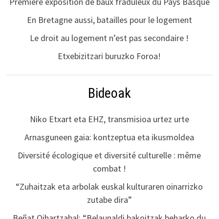
Première exposition de baux fraduleux du Pays Basque
En Bretagne aussi, batailles pour le logement
Le droit au logement n’est pas secondaire !
Etxebizitzari buruzko Foroa!
Bideoak
Niko Etxart eta EHZ, transmisioa urtez urte
Arnasguneen gaia: kontzeptua eta ikusmoldea
Diversité écologique et diversité culturelle : même
combat !
“Zuhaitzak eta arbolak euskal kulturaren oinarrizko
zutabe dira”
Beñat Oihartzabal: “Belaunaldi bakoitzak beharko du