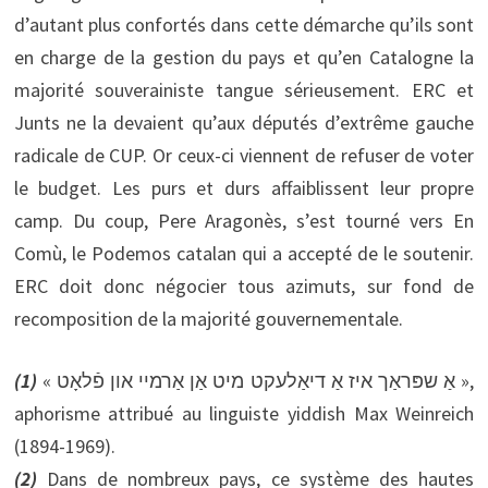
d’autant plus confortés dans cette démarche qu’ils sont
en charge de la gestion du pays et qu’en Catalogne la
majorité souverainiste tangue sérieusement. ERC et
Junts ne la devaient qu’aux députés d’extrême gauche
radicale de CUP. Or ceux-ci viennent de refuser de voter
le budget. Les purs et durs affaiblissent leur propre
camp. Du coup, Pere Aragonès, s’est tourné vers En
Comù, le Podemos catalan qui a accepté de le soutenir.
ERC doit donc négocier tous azimuts, sur fond de
recomposition de la majorité gouvernementale.
(1)
« אַ שפּראַך איז אַ דיאַלעקט מיט אַן אַרמיי און פֿלאָט »,
aphorisme attribué au linguiste yiddish Max Weinreich
(1894-1969).
(2)
Dans de nombreux pays, ce système des hautes