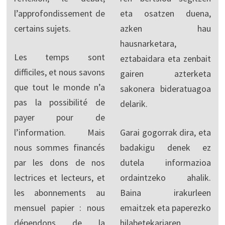
l’approfondissement de
eta osatzen duena,
certains sujets.
azken hau
hausnarketara,
Les temps sont
eztabaidara eta zenbait
difficiles, et nous savons
gairen azterketa
que tout le monde n’a
sakonera bideratuagoa
pas la possibilité de
delarik.
payer pour de
l’information. Mais
Garai gogorrak dira, eta
nous sommes financés
badakigu denek ez
par les dons de nos
dutela informazioa
lectrices et lecteurs, et
ordaintzeko ahalik.
les abonnements au
Baina irakurleen
mensuel papier : nous
emaitzek eta paperezko
dépendons de la
hilabetekariaren