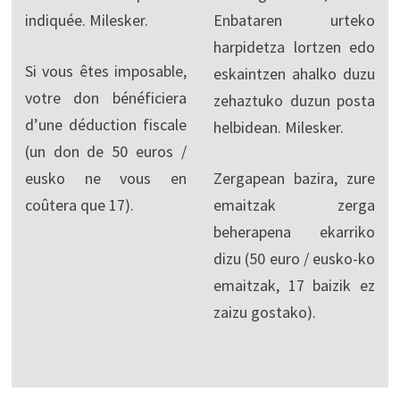
indiquée. Milesker.
Enbataren urteko
harpidetza lortzen edo
Si vous êtes imposable,
eskaintzen ahalko duzu
votre don bénéficiera
zehaztuko duzun posta
d’une déduction fiscale
helbidean. Milesker.
(un don de 50 euros /
eusko ne vous en
Zergapean bazira, zure
coûtera que 17).
emaitzak zerga
beherapena ekarriko
dizu (50 euro / eusko-ko
emaitzak, 17 baizik ez
zaizu gostako).