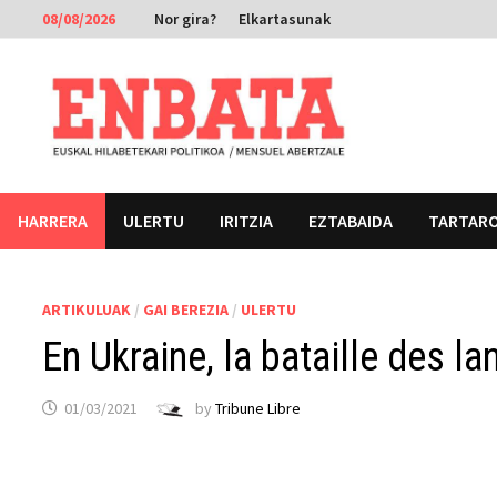
Skip
08/08/2026
Nor gira?
Elkartasunak
to
content
HARRERA
ULERTU
IRITZIA
EZTABAIDA
TARTAR
ARTIKULUAK
/
GAI BEREZIA
/
ULERTU
En Ukraine, la bataille des l
01/03/2021
by
Tribune Libre