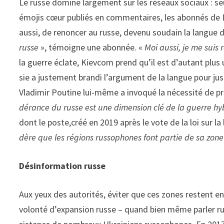
Le russe domine largement sur les réseaux sociaux : seu
émojis cœur publiés en commentaires, les abonnés de 
aussi, de renoncer au russe, devenu sou­dain la langue 
russe
», témoigne une abonnée. «
Moi aussi, je me suis 
la guerre éclate, Kievcom prend qu’il est d’autant plus 
sie a justement brandi l’argument de la langue pour just
Vladimir Pou­tine lui­-même a invoqué la néces­sité de p
dérance du russe est une dimen­sion­ clé de la guerre 
dont le poste,créé en 2019 après le vote de la loi sur la
dère que les régions russophones font partie de sa zone
Désinformation russe
Aux yeux des autorités, éviter que ces zones restent e
volonté d’expansion russe – quand bien même parler rus