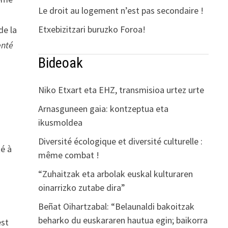
Le droit au logement n’est pas secondaire !
Etxebizitzari buruzko Foroa!
de la
enté
Bideoak
Niko Etxart eta EHZ, transmisioa urtez urte
Arnasguneen gaia: kontzeptua eta
ikusmoldea
Diversité écologique et diversité culturelle :
té à
même combat !
“Zuhaitzak eta arbolak euskal kulturaren
oinarrizko zutabe dira”
Beñat Oihartzabal: “Belaunaldi bakoitzak
beharko du euskararen hautua egin; baikorra
est