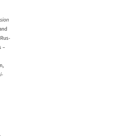
ssion
uand
 Rus­
s –
n,
i­
­