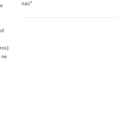
naiz”
ée
oit
ros).
n ne