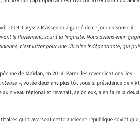
un premier cap important est franchi en ren­dant l’ukrainie
 avril 2019. Laryssa Massenko a gardé de ce jour un souvenir
devant le Parlement, sourit la lin­guiste. Nous avions enfin gag
inienne, c’est lutter pour une Ukraine indépen­dante, qui pui
péenne de Maïdan, en 2014. Parmi les reven­dications, les
onteuse
», votée deux ans plus tôt sous la présidence de Vik
sse au niveau régional et revenait, selon eux, à en faire la deu
titaires qui traversent cette ancienne république soviéti­que,