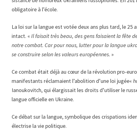
sistance de nombreux Ukrainiens russophones. En 2017, 
obligatoire à l’école.
La loi sur la langue est votée deux ans plus tard, le 25
intact. «
Il faisait très beau, des gens faisaient la fête 
notre combat. Car pour nous, lutter pour la langue ukra
se construire selon les valeurs européennes.
»
Ce combat était déjà au cœur de la révolution pro­-euro
manifestants récla­maient l’abolition d’une loi jugée«
h
Ia­noukovitch, qui élargissait les droits d’utiliser le ru
langue offi­cielle en Ukraine.
Ce débat sur la langue, symbolique des crispa­tions iden
électrise la vie politique.