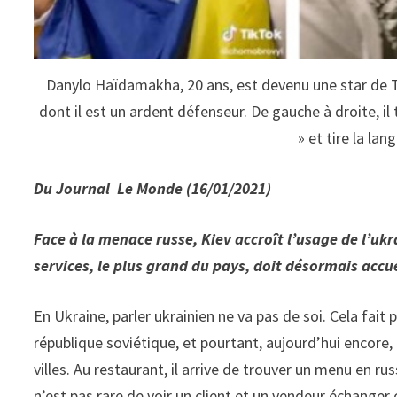
Danylo Haïdamakha, 20 ans, est devenu une star de T
dont il est un ardent défenseur. De gauche à droite, il t
» et tire la la
Du Journal Le Monde (16/01/2021)
Face à la menace russe, Kiev accroît l’usage de l’uk
services, le plus grand du pays, doit désormais accuei
En Ukraine, parler ukrai­nien ne va pas de soi. Cela fait 
répu­blique soviétique, et pourtant, aujourd’hui encore,
villes. Au restau­rant, il arrive de trouver un menu en ru
n’est pas rare de voir un client et un vendeur échange