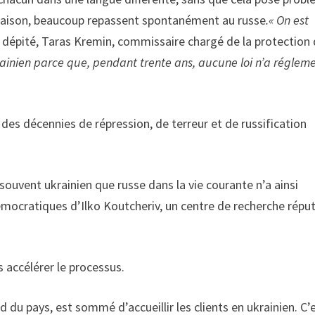
maison, beaucoup re­passent spontanément au russe
.« On est
, dé­pité, Taras Kremin, commissaire chargé de la protection 
krainien parce que, pendant trente ans, aucune loi n’a réglem
des dé­cennies de répression, de terreur et de russification
 souvent ukrainien que russe dans la vie courante n’a ainsi
mocra­tiques d’Ilko Koutcheriv, un cen­tre de recherche répu
s accélérer le processus.
nd du pays, est sommé d’ac­cueillir les clients en ukrainien. C’