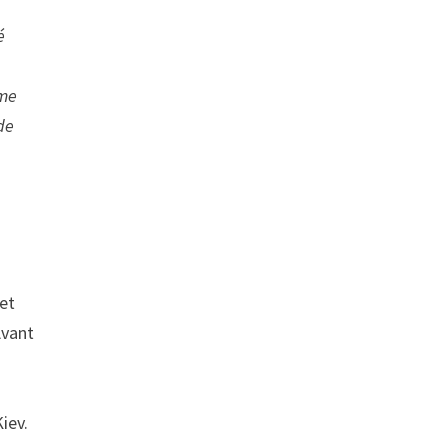
é
mme
de
 et
Avant
iev.