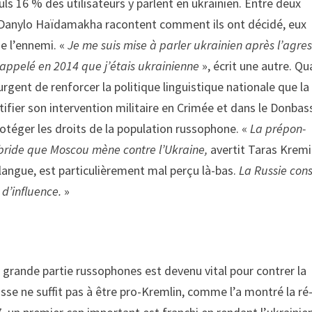
ls 16 % des utilisa­teurs y parlent en ukrainien. Entre deux
Da­nylo Haïdamakha racontent com­ment ils ont décidé, eux
de l’ennemi. «
Je me suis mise à parler ukrainien après l’agre
rappelé en 2014 que j’étais ukrai­nienne
», écrit une autre. Q
urgent de renforcer la politique linguistique nationale que la
ifier son in­tervention militaire en Crimée et dans le Donbas
rotéger les droits de la po­pulation russophone. «
La prépon­
hybride que Moscou mène contre l’Ukraine,
avertit Taras Kremi
 langue, est particulièrement mal perçu là­-bas.
La Russie cons
 d’influence.
»
n grande partie russophones est devenu vital pour contrer la
se ne suffit pas à être pro­-Kremlin, comme l’a montré la ré