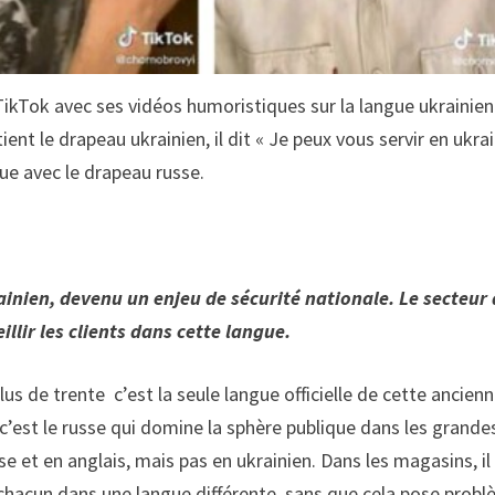
ikTok avec ses vidéos humoristiques sur la langue ukrainien
ient le drapeau ukrainien, il dit « Je peux vous servir en ukra
ngue avec le drapeau russe.
rainien, devenu un enjeu de sécurité nationale. Le secteur
llir les clients dans cette langue.
plus de trente c’est la seule langue officielle de cette ancien
 c’est le russe qui domine la sphère publique dans les grande
sse et en anglais, mais pas en ukrainien. Dans les magasins, il
r chacun dans une langue différente, sans que cela pose prob