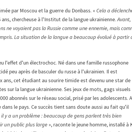
ri­mée par Moscou et la guerre du Donbass. «
Cela a déclench
ans, cher­cheuse à l’Institut de la langue ukrainienne.
Avant,
ainiens ne voyaient pas la Russie comme une ennemie, mais co
compris. La situation de la langue a beaucoup évolué à partir 
eu l’effet d’un électrochoc. Né dans une fa­mille russophone
é peu après de bas­culer du russe à l’ukrainien. Il est
x ans, cet étudiant au sourire timide est de­venu une star de
s sur la langue ukrai­nienne. Ses jeux de mots, gags vi­suels
00 abonnés sur le réseau so­cial, prisé par les adolescents. 
 dans le pays. Ce succès tient sans doute aussi au fait qu’il
 il y a un problème : beaucoup de gens parlent très bien
ir un public plus large
», raconte le jeune homme, installé à K