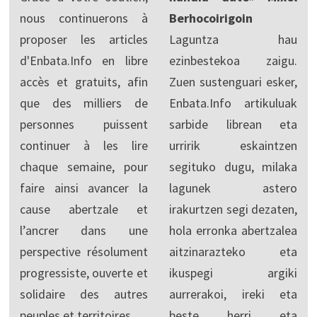
nous continuerons à
Berhocoirigoin
proposer les articles
Laguntza hau
d'Enbata.Info en libre
ezinbestekoa zaigu.
accès et gratuits, afin
Zuen sustenguari esker,
que des milliers de
Enbata.Info artikuluak
personnes puissent
sarbide librean eta
continuer à les lire
urririk eskaintzen
chaque semaine, pour
segituko dugu, milaka
faire ainsi avancer la
lagunek astero
cause abertzale et
irakurtzen segi dezaten,
l’ancrer dans une
hola erronka abertzalea
perspective résolument
aitzinarazteko eta
progressiste, ouverte et
ikuspegi argiki
solidaire des autres
aurrerakoi, ireki eta
peuples et territoires.
beste herri eta