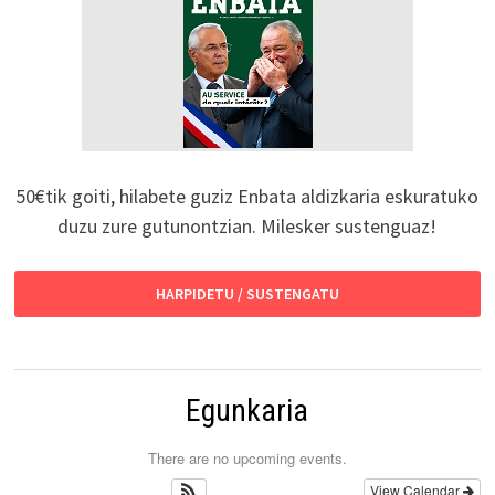
50€tik goiti, hilabete guziz Enbata aldizkaria eskuratuko
duzu zure gutunontzian. Milesker sustenguaz!
HARPIDETU / SUSTENGATU
Egunkaria
There are no upcoming events.
View Calendar