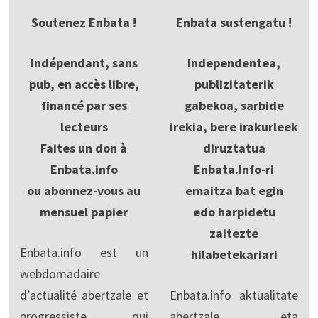
Soutenez Enbata !
Enbata sustengatu !
Indépendant, sans
Independentea,
pub, en accès libre,
publizitaterik
financé par ses
gabekoa, sarbide
lecteurs
irekia, bere irakurleek
Faites un don à
diruztatua
Enbata.info
Enbata.Info-ri
ou abonnez-vous au
emaitza bat egin
mensuel papier
edo harpidetu
zaitezte
Enbata.info est un
hilabetekariari
webdomadaire
d’actualité abertzale et
Enbata.info aktualitate
progressiste, qui
abertzale eta