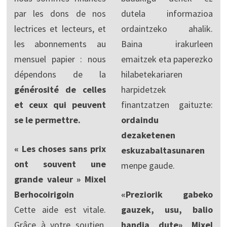
par les dons de nos
dutela informazioa
lectrices et lecteurs, et
ordaintzeko ahalik.
les abonnements au
Baina irakurleen
mensuel papier : nous
emaitzek eta paperezko
dépendons de la
hilabetekariaren
générosité de celles
harpidetzek
et ceux qui peuvent
finantzatzen gaituzte:
se le permettre.
ordaindu
dezaketenen
« Les choses sans prix
eskuzabaltasunaren
ont souvent une
menpe gaude.
grande valeur » Mixel
Berhocoirigoin
«Preziorik gabeko
Cette aide est vitale.
gauzek, usu, balio
Grâce à votre soutien,
handia dute» Mixel