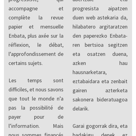
accompagne et
progresista aipatzen
complète la revue
duen web astekaria da,
papier et mensuelle
hilabatero argitaratzen
Enbata, plus axée sur la
den paperezko Enbata-
réflexion, le débat,
ren bertsioa segitzen
l’approfondissement de
eta osatzen duena,
certains sujets.
azken hau
hausnarketara,
Les temps sont
eztabaidara eta zenbait
difficiles, et nous savons
gairen azterketa
que tout le monde n’a
sakonera bideratuagoa
pas la possibilité de
delarik.
payer pour de
l’information. Mais
Garai gogorrak dira, eta
nous sommes financés
badakigu denek ez