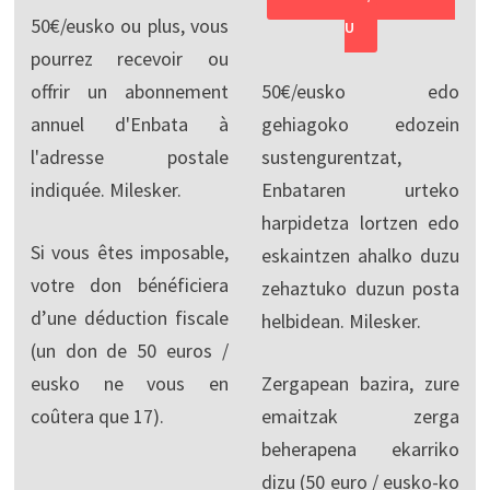
50€/eusko ou plus, vous
U
pourrez recevoir ou
offrir un abonnement
50€/eusko edo
annuel d'Enbata à
gehiagoko edozein
l'adresse postale
sustengurentzat,
indiquée. Milesker.
Enbataren urteko
harpidetza lortzen edo
Si vous êtes imposable,
eskaintzen ahalko duzu
votre don bénéficiera
zehaztuko duzun posta
d’une déduction fiscale
helbidean. Milesker.
(un don de 50 euros /
eusko ne vous en
Zergapean bazira, zure
coûtera que 17).
emaitzak zerga
beherapena ekarriko
dizu (50 euro / eusko-ko