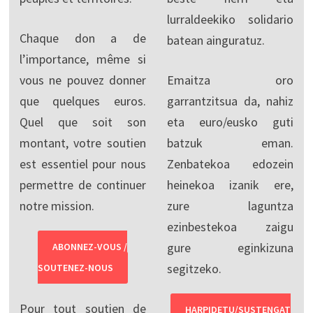
lurraldeekiko solidario
Chaque don a de
batean ainguratuz.
l’importance, même si
vous ne pouvez donner
Emaitza oro
que quelques euros.
garrantzitsua da, nahiz
Quel que soit son
eta euro/eusko guti
montant, votre soutien
batzuk eman.
est essentiel pour nous
Zenbatekoa edozein
permettre de continuer
heinekoa izanik ere,
notre mission.
zure laguntza
ezinbestekoa zaigu
gure eginkizuna
ABONNEZ-VOUS /
segitzeko.
SOUTENEZ-NOUS
Pour tout soutien de
HARPIDETU/SUSTENGAT