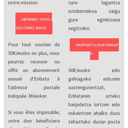
notre mission.
zure laguntza
ezinbestekoa zaigu
gure eginkizuna
ABONNEZ-VOUS /
segitzeko.
SOUTENEZ-NOUS
Pour tout soutien de
HARPIDETU/SUSTENGAT
50€/eusko ou plus, vous
U
pourrez recevoir ou
offrir un abonnement
50€/eusko edo
annuel d'Enbata à
gehiagoko edozein
l'adresse postale
sustengurentzat,
indiquée. Milesker.
Enbataren urteko
harpidetza lortzen edo
Si vous êtes imposable,
eskaintzen ahalko duzu
votre don bénéficiera
zehaztuko duzun posta