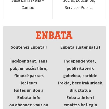
Salle Larrazkena –
Social, Education,
Cambo
Services Publics
Soutenez Enbata !
Enbata sustengatu !
Indépendant, sans
Independentea,
pub, en accès libre,
publizitaterik
financé par ses
gabekoa, sarbide
lecteurs
irekia, bere irakurleek
Faites un don à
diruztatua
Enbata.info
Enbata.Info-ri
ou abonnez-vous au
emaitza bat egin