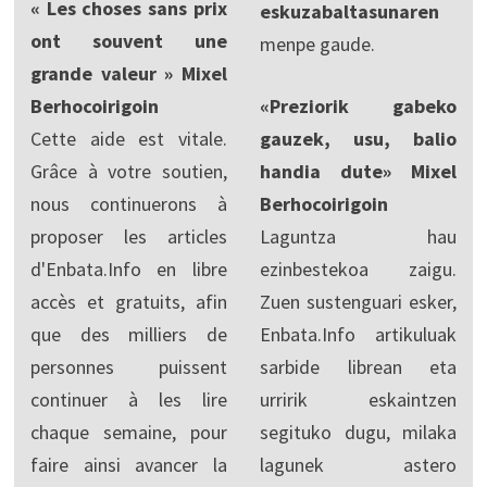
« Les choses sans prix
eskuzabaltasunaren
ont souvent une
menpe gaude.
grande valeur » Mixel
Berhocoirigoin
«Preziorik gabeko
Cette aide est vitale.
gauzek, usu, balio
Grâce à votre soutien,
handia dute» Mixel
nous continuerons à
Berhocoirigoin
proposer les articles
Laguntza hau
d'Enbata.Info en libre
ezinbestekoa zaigu.
accès et gratuits, afin
Zuen sustenguari esker,
que des milliers de
Enbata.Info artikuluak
personnes puissent
sarbide librean eta
continuer à les lire
urririk eskaintzen
chaque semaine, pour
segituko dugu, milaka
faire ainsi avancer la
lagunek astero