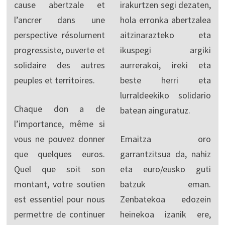
cause abertzale et
irakurtzen segi dezaten,
l’ancrer dans une
hola erronka abertzalea
perspective résolument
aitzinarazteko eta
progressiste, ouverte et
ikuspegi argiki
solidaire des autres
aurrerakoi, ireki eta
peuples et territoires.
beste herri eta
lurraldeekiko solidario
Chaque don a de
batean ainguratuz.
l’importance, même si
vous ne pouvez donner
Emaitza oro
que quelques euros.
garrantzitsua da, nahiz
Quel que soit son
eta euro/eusko guti
montant, votre soutien
batzuk eman.
est essentiel pour nous
Zenbatekoa edozein
permettre de continuer
heinekoa izanik ere,