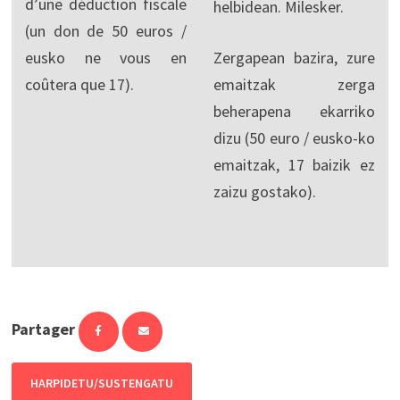
d’une déduction fiscale
helbidean. Milesker.
(un don de 50 euros /
eusko ne vous en
Zergapean bazira, zure
coûtera que 17).
emaitzak zerga
beherapena ekarriko
dizu (50 euro / eusko-ko
emaitzak, 17 baizik ez
zaizu gostako).
Partager
HARPIDETU/SUSTENGATU