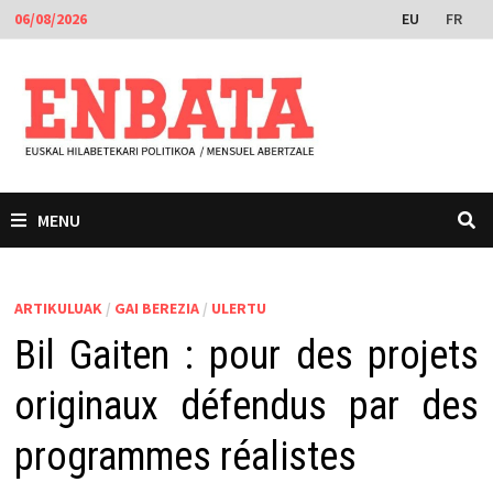
Skip
EU
FR
06/08/2026
to
content
MENU
ARTIKULUAK
/
GAI BEREZIA
/
ULERTU
Bil Gaiten : pour des projets
originaux défendus par des
programmes réalistes