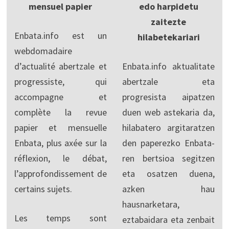
mensuel papier
edo harpidetu
zaitezte
Enbata.info est un
hilabetekariari
webdomadaire
d’actualité abertzale et
Enbata.info aktualitate
progressiste, qui
abertzale eta
accompagne et
progresista aipatzen
complète la revue
duen web astekaria da,
papier et mensuelle
hilabatero argitaratzen
Enbata, plus axée sur la
den paperezko Enbata-
réflexion, le débat,
ren bertsioa segitzen
l’approfondissement de
eta osatzen duena,
certains sujets.
azken hau
hausnarketara,
Les temps sont
eztabaidara eta zenbait