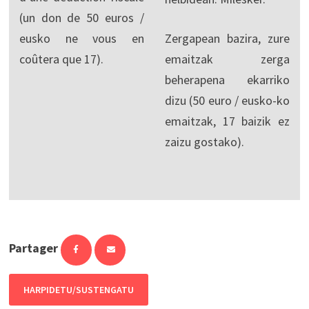
(un don de 50 euros /
eusko ne vous en
Zergapean bazira, zure
coûtera que 17).
emaitzak zerga
beherapena ekarriko
dizu (50 euro / eusko-ko
emaitzak, 17 baizik ez
zaizu gostako).
Partager
HARPIDETU/SUSTENGATU