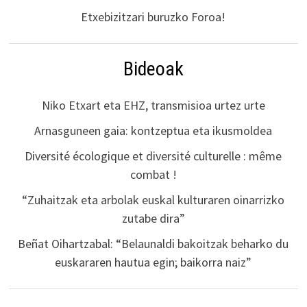
Etxebizitzari buruzko Foroa!
Bideoak
Niko Etxart eta EHZ, transmisioa urtez urte
Arnasguneen gaia: kontzeptua eta ikusmoldea
Diversité écologique et diversité culturelle : même
combat !
“Zuhaitzak eta arbolak euskal kulturaren oinarrizko
zutabe dira”
Beñat Oihartzabal: “Belaunaldi bakoitzak beharko du
euskararen hautua egin; baikorra naiz”