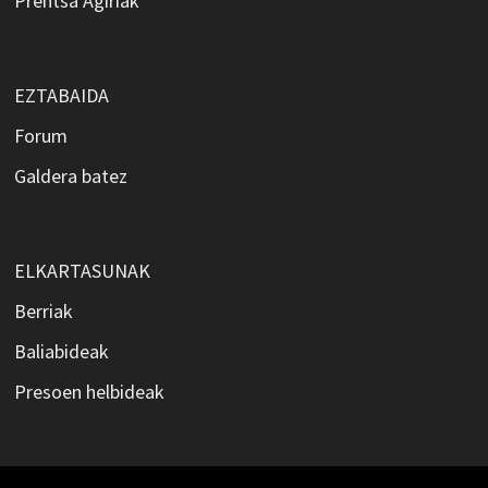
Prentsa Agiriak
EZTABAIDA
Forum
Galdera batez
ELKARTASUNAK
Berriak
Baliabideak
Presoen helbideak