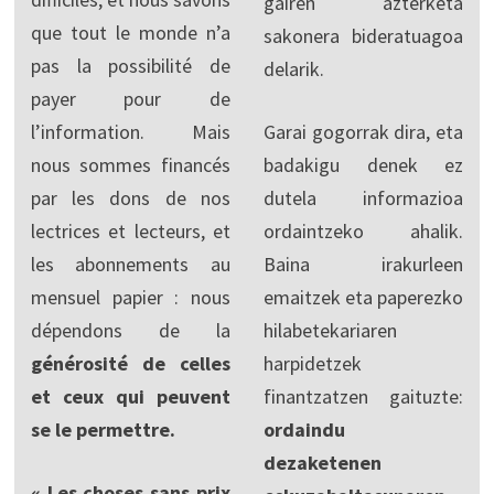
gairen azterketa
que tout le monde n’a
sakonera bideratuagoa
pas la possibilité de
delarik.
payer pour de
l’information. Mais
Garai gogorrak dira, eta
nous sommes financés
badakigu denek ez
par les dons de nos
dutela informazioa
lectrices et lecteurs, et
ordaintzeko ahalik.
les abonnements au
Baina irakurleen
mensuel papier : nous
emaitzek eta paperezko
dépendons de la
hilabetekariaren
générosité de celles
harpidetzek
et ceux qui peuvent
finantzatzen gaituzte:
se le permettre.
ordaindu
dezaketenen
« Les choses sans prix