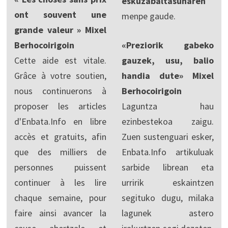
eskuzabaltasunaren
ont souvent une
menpe gaude.
grande valeur » Mixel
Berhocoirigoin
«Preziorik gabeko
Cette aide est vitale.
gauzek, usu, balio
Grâce à votre soutien,
handia dute» Mixel
nous continuerons à
Berhocoirigoin
proposer les articles
Laguntza hau
d'Enbata.Info en libre
ezinbestekoa zaigu.
accès et gratuits, afin
Zuen sustenguari esker,
que des milliers de
Enbata.Info artikuluak
personnes puissent
sarbide librean eta
continuer à les lire
urririk eskaintzen
chaque semaine, pour
segituko dugu, milaka
faire ainsi avancer la
lagunek astero