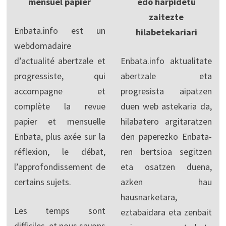
mensuel papier
edo harpidetu
zaitezte
Enbata.info est un
hilabetekariari
webdomadaire
d’actualité abertzale et
Enbata.info aktualitate
progressiste, qui
abertzale eta
accompagne et
progresista aipatzen
complète la revue
duen web astekaria da,
papier et mensuelle
hilabatero argitaratzen
Enbata, plus axée sur la
den paperezko Enbata-
réflexion, le débat,
ren bertsioa segitzen
l’approfondissement de
eta osatzen duena,
certains sujets.
azken hau
hausnarketara,
Les temps sont
eztabaidara eta zenbait
difficiles, et nous savons