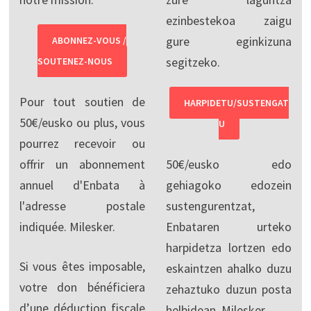
ezinbestekoa zaigu
gure eginkizuna
ABONNEZ-VOUS /
segitzeko.
SOUTENEZ-NOUS
Pour tout soutien de
HARPIDETU/SUSTENGAT
50€/eusko ou plus, vous
U
pourrez recevoir ou
offrir un abonnement
50€/eusko edo
annuel d'Enbata à
gehiagoko edozein
l'adresse postale
sustengurentzat,
indiquée. Milesker.
Enbataren urteko
harpidetza lortzen edo
Si vous êtes imposable,
eskaintzen ahalko duzu
votre don bénéficiera
zehaztuko duzun posta
d’une déduction fiscale
helbidean. Milesker.