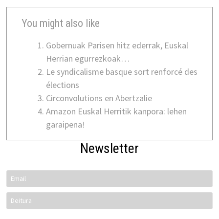
You might also like
Gobernuak Parisen hitz ederrak, Euskal
Herrian egurrezkoak…
Le syndicalisme basque sort renforcé des
élections
Circonvolutions en Abertzalie
Amazon Euskal Herritik kanpora: lehen
garaipena!
Newsletter