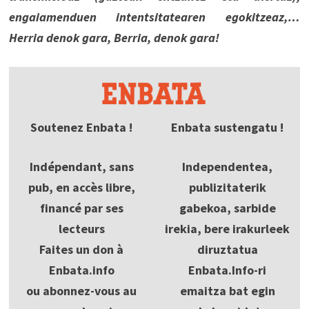
engaiamenduen intentsitatearen egokitzeaz,…
Herria denok gara, Berria, denok gara!
Soutenez Enbata !
Enbata sustengatu !
Indépendant, sans
Independentea,
pub, en accès libre,
publizitaterik
financé par ses
gabekoa, sarbide
lecteurs
irekia, bere irakurleek
Faites un don à
diruztatua
Enbata.info
Enbata.Info-ri
ou abonnez-vous au
emaitza bat egin