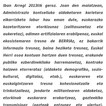
Iban Arregi 2013tik geroz. Joan den maiatzean,
Administrazio kontseiluko aldaketaren karietara
elkarrizketa labur hau eman dute, euskarazko
kazetaritzaren etorkizunaz (zailtasunetaz eta
aukeretaz), adimen artifizialaren erabilpenaz, euskal
ekosistemaren tresna de BERRIAz, ez bakarrik
informazio tresnaz, baina heziketa tresnaz, Euskal
Herri osoa kontuan hartzen duen tresnaz, erakunde
publiko ezberdinekilako harremanetaz, kontrako
haizeen etorrerataz (aldaketa demografiko, sozio-
kultural, digitalaz, etab.), euskararen eta
euskalgintzaren tresna kohesionatzaile eta
trinkotzaileaz, jendarte militantearen aldaketaz,
etorkinak euskarara erakartzeaz, gazteekiko
transmisioaz (gazteak entzunez eta ulertuz),