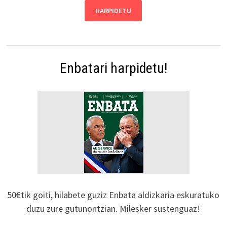
Enbatari harpidetu!
50€tik goiti, hilabete guziz Enbata aldizkaria eskuratuko
duzu zure gutunontzian. Milesker sustenguaz!