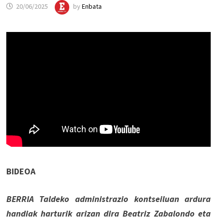
20/06/2025
by
Enbata
BIDEOA
BERRIA Taldeko administrazio kontseiluan ardura
handiak harturik arizan dira Beatriz Zabalondo eta