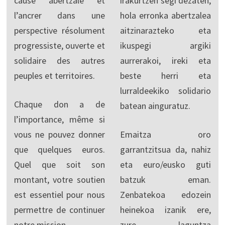
cause abertzale et
irakurtzen segi dezaten,
l’ancrer dans une
hola erronka abertzalea
perspective résolument
aitzinarazteko eta
progressiste, ouverte et
ikuspegi argiki
solidaire des autres
aurrerakoi, ireki eta
peuples et territoires.
beste herri eta
lurraldeekiko solidario
Chaque don a de
batean ainguratuz.
l’importance, même si
vous ne pouvez donner
Emaitza oro
que quelques euros.
garrantzitsua da, nahiz
Quel que soit son
eta euro/eusko guti
montant, votre soutien
batzuk eman.
est essentiel pour nous
Zenbatekoa edozein
permettre de continuer
heinekoa izanik ere,
notre mission.
zure laguntza