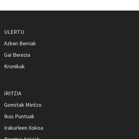
ULERTU
Azken Berriak
Gai Berezia
Kronikak
IRITZIA
Gomitak Mintzo
Ikus Puntuak
Irakurleen Xokoa