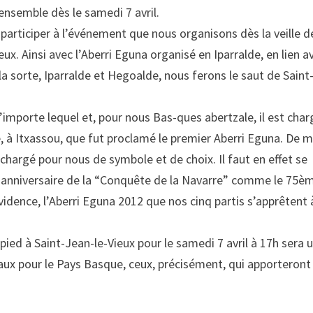
ensemble dès le samedi 7 avril.
 participer à l’événement que nous organisons dès la veille d
eux. Ainsi avec l’Aberri Eguna organisé en Iparralde, en lien a
la sorte, Iparralde et Hegoalde, nous ferons le saut de Saint
 n’importe lequel et, pour nous Bas-ques abertzale, il est char
me, à Itxassou, que fut proclamé le premier Aberri Eguna. De
 chargé pour nous de symbole et de choix. Il faut en effet se
anniversaire de la “Conquête de la Navarre” comme le 75è
dence, l’Aberri Eguna 2012 que nos cinq partis s’apprêtent 
ied à Saint-Jean-le-Vieux pour le samedi 7 avril à 17h sera 
x pour le Pays Basque, ceux, précisément, qui apporteront