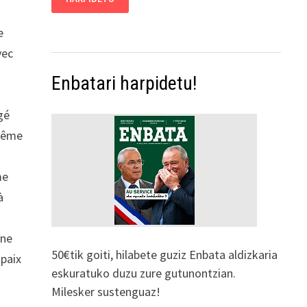
e
vec
-
Enbatari harpidetu!
gé
 même
me
à
une
50€tik goiti, hilabete guziz Enbata aldizkaria
 paix
eskuratuko duzu zure gutunontzian.
Milesker sustenguaz!