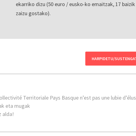
ekarriko dizu (50 euro / eusko-ko emaitzak, 17 baizik
zaizu gostako).
HARPIDETU/SUSTENGA
lectivité Territoriale Pays Basque n’est pas une lubie d’élu
alak eta mugak
z alda!