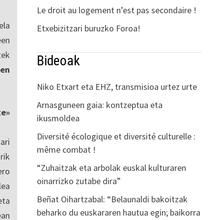
Le droit au logement n’est pas secondaire !
ela
Etxebizitzari buruzko Foroa!
een
zek
Bideoak
en
Niko Etxart eta EHZ, transmisioa urtez urte
Arnasguneen gaia: kontzeptua eta
te»
ikusmoldea
Diversité écologique et diversité culturelle :
ari
même combat !
rik
“Zuhaitzak eta arbolak euskal kulturaren
ero
oinarrizko zutabe dira”
lea
Beñat Oihartzabal: “Belaunaldi bakoitzak
eta
beharko du euskararen hautua egin; baikorra
ean