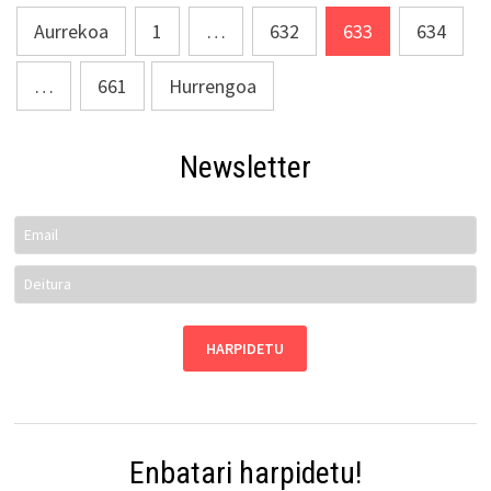
Posts
Aurrekoa
1
…
632
633
634
pagination
…
661
Hurrengoa
Newsletter
Enbatari harpidetu!