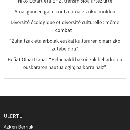
Niko Etxart eta EHZ, transmisioa urtez urte
Arnasguneen gaia: kontzeptua eta ikusmoldea
Diversité écologique et diversité culturelle : même
combat !
“Zuhaitzak eta arbolak euskal kulturaren oinarrizko
zutabe dira”
Beñat Oihartzabal: “Belaunaldi bakoitzak beharko du
euskararen hautua egin; baikorra naiz”
ULERTU
Azken Berriak