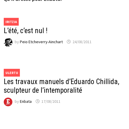
IRITZIA
L’été, c’est nul !
by
Peio Etcheverry-Ainchart
24/08/2011
ULERTU
Les travaux manuels d’Eduardo Chillida,
sculpteur de l’intemporalité
by
Enbata
17/08/2011