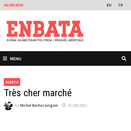
Skip
EU
FR
06/08/2026
to
content
MENU
ULERTU
Très cher marché
by
Michel Berhocoirigoin
31/08/2011