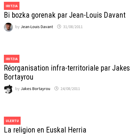
IRITZIA
Bi bozka gorenak par Jean-Louis Davant
by
Jean-Louis Davant
31/08/2011
IRITZIA
Réorganisation infra-territoriale par Jakes
Bortayrou
by
Jakes Bortayrou
24/08/2011
ULERTU
La religion en Euskal Herria