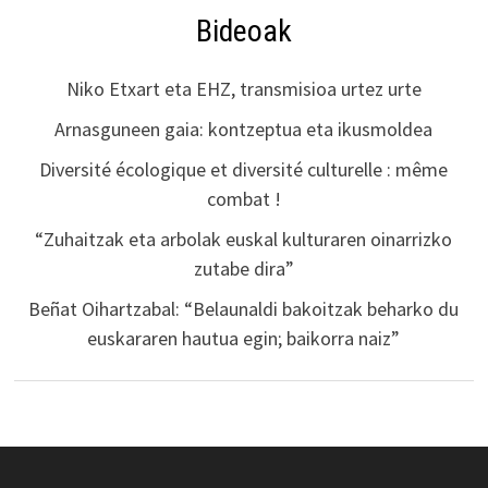
Bideoak
Niko Etxart eta EHZ, transmisioa urtez urte
Arnasguneen gaia: kontzeptua eta ikusmoldea
Diversité écologique et diversité culturelle : même
combat !
“Zuhaitzak eta arbolak euskal kulturaren oinarrizko
zutabe dira”
Beñat Oihartzabal: “Belaunaldi bakoitzak beharko du
euskararen hautua egin; baikorra naiz”