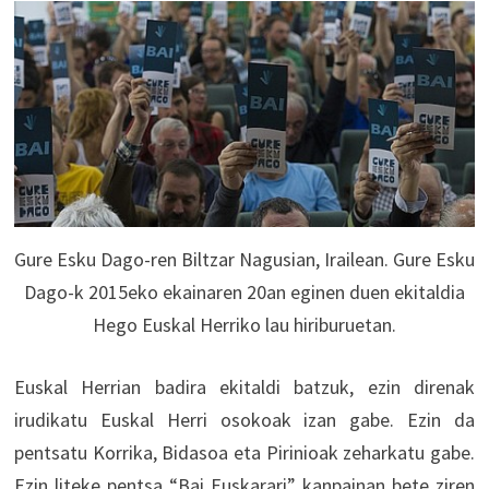
Gure Esku Dago-ren Biltzar Nagusian, Irailean. Gure Esku
Dago-k 2015eko ekainaren 20an eginen duen ekitaldia
Hego Euskal Herriko lau hiriburuetan.
Euskal Herrian badira ekitaldi batzuk, ezin direnak
irudikatu Euskal Herri osokoak izan gabe. Ezin da
pentsatu Korrika, Bidasoa eta Pirinioak zeharkatu gabe.
Ezin liteke pentsa “Bai Euskarari” kanpainan bete ziren