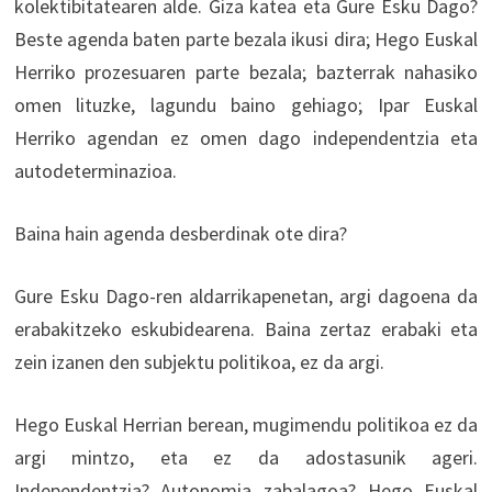
kolektibitatearen alde. Giza katea eta Gure Esku Dago?
Beste agenda baten parte bezala ikusi dira; Hego Euskal
Herriko prozesuaren parte bezala; bazterrak nahasiko
omen lituzke, lagundu baino gehiago; Ipar Euskal
Herriko agendan ez omen dago independentzia eta
autodeterminazioa.
Baina hain agenda desberdinak ote dira?
Gure Esku Dago-ren aldarrikapenetan, argi dagoena da
erabakitzeko eskubidearena. Baina zertaz erabaki eta
zein izanen den subjektu politikoa, ez da argi.
Hego Euskal Herrian berean, mugimendu politikoa ez da
argi mintzo, eta ez da adostasunik ageri.
Independentzia? Autonomia zabalagoa? Hego Euskal