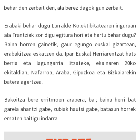
behar den zerbait den, ala berez dagokigun zerbait.
Erabaki behar dugu Lurralde Kolektibitatearen inguruan
ala Frantziak zor digu egitura hori eta hartu behar dugu?
Baina horren gainetik, gaur egungo euskal gizartean,
erabakitzea eskatzen da. Ipar Euskal Herriarentzat hats
berria eta lagungarria litzateke, ekainaren 20ko
ekitaldian, Nafarroa, Araba, Gipuzkoa eta Bizkaiarekin
batera agertzea.
Bakoitza bere erritmoen arabera, bai; baina herri bat
garela ahantzi gabe, zubiak hautsi gabe, batasun horrek
ematen baitigu indarra.