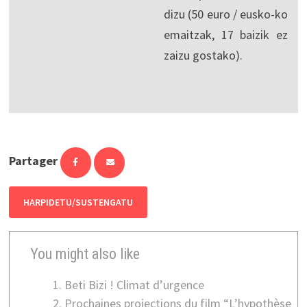
dizu (50 euro / eusko-ko
emaitzak, 17 baizik ez
zaizu gostako).
Partager
HARPIDETU/SUSTENGATU
You might also like
Beti Bizi ! Climat d’urgence
Prochaines projections du film “L’hypothèse