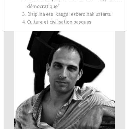
démocratique”
Diziplina eta ikasgai ezberdinak uztartu
Culture et civilisation basques