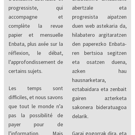
progressiste, qui
abertzale eta
accompagne et
progresista aipatzen
complète la revue
duen web astekaria da,
papier et mensuelle
hilabatero argitaratzen
Enbata, plus axée sur la
den paperezko Enbata-
réflexion, le débat,
ren bertsioa segitzen
l’approfondissement de
eta osatzen duena,
certains sujets.
azken hau
hausnarketara,
Les temps sont
eztabaidara eta zenbait
difficiles, et nous savons
gairen azterketa
que tout le monde n’a
sakonera bideratuagoa
pas la possibilité de
delarik.
payer pour de
l’information. Mais
Garai gogorrak dira, eta