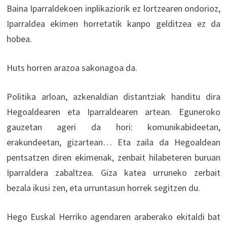
Baina Iparraldekoen inplikaziorik ez lortzearen ondorioz,
Iparraldea ekimen horretatik kanpo gelditzea ez da
hobea.
Huts horren arazoa sakonagoa da.
Politika arloan, azkenaldian distantziak handitu dira
Hegoaldearen eta Iparraldearen artean. Eguneroko
gauzetan ageri da hori: komunikabideetan,
erakundeetan, gizartean… Eta zaila da Hegoaldean
pentsatzen diren ekimenak, zenbait hilabeteren buruan
Iparraldera zabaltzea. Giza katea urruneko zerbait
bezala ikusi zen, eta urruntasun horrek segitzen du.
Hego Euskal Herriko agendaren araberako ekitaldi bat