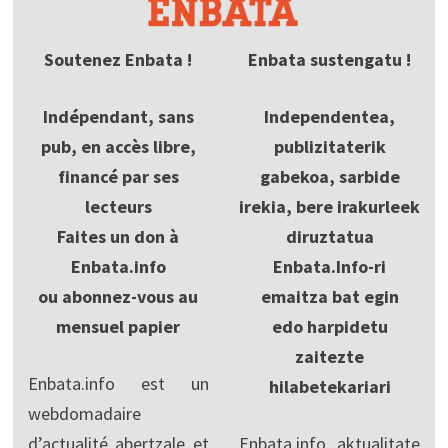
Soutenez Enbata !
Enbata sustengatu !
Indépendant, sans
Independentea,
pub, en accès libre,
publizitaterik
financé par ses
gabekoa, sarbide
lecteurs
irekia, bere irakurleek
Faites un don à
diruztatua
Enbata.info
Enbata.Info-ri
ou abonnez-vous au
emaitza bat egin
mensuel papier
edo harpidetu
zaitezte
Enbata.info est un
hilabetekariari
webdomadaire
d’actualité abertzale et
Enbata.info aktualitate