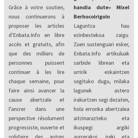
Grâce à votre soutien,
handia dute» Mixel
nous continuerons à
Berhocoirigoin
proposer les articles
Laguntza hau
d'Enbata.Info en libre
ezinbestekoa zaigu.
accès et gratuits, afin
Zuen sustenguari esker,
que des milliers de
Enbata.Info artikuluak
personnes puissent
sarbide librean eta
continuer à les lire
urririk eskaintzen
chaque semaine, pour
segituko dugu, milaka
faire ainsi avancer la
lagunek astero
cause abertzale et
irakurtzen segi dezaten,
l’ancrer dans une
hola erronka abertzalea
perspective résolument
aitzinarazteko eta
progressiste, ouverte et
ikuspegi argiki
solidaire des autres
aurrerakoi, ireki eta