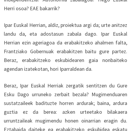
Herri osoa? EAE bakarrik?
Ipar Euskal Herrian, aldiz, proiektua argi da; urte anitzez
landu da, eta adostasun zabala dago. Ipar Euskal
Herrian ezin ageriagoa da erabakitzeko ahalmen falta,
Frantziako Gobernuak erabakitzen baitu gure partez.
Beraz, erabakitzeko eskubidearen gaia nonbaiteko
agendan izatekotan, hori Iparraldean da.
Beraz, Ipar Euskal Herriak zergatik sentitzen du Gure
Esku Dago urruneko zerbait bezala? Mugimenduaren
sustatzaileek badituzte horren ardurak; baina, ardura
guztia ez da berea: azken urteetako bilakaera
urruntzaileak mugimendu honen oinarrian eragin du.
Eztabaida daiteke ea erabakitzeko eskubidea eskatu