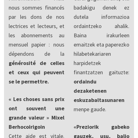
nous sommes financés
badakigu denek ez
par les dons de nos
dutela informazioa
lectrices et lecteurs, et
ordaintzeko ahalik.
les abonnements au
Baina irakurleen
mensuel papier : nous
emaitzek eta paperezko
dépendons de la
hilabetekariaren
générosité de celles
harpidetzek
et ceux qui peuvent
finantzatzen gaituzte:
se le permettre.
ordaindu
dezaketenen
« Les choses sans prix
eskuzabaltasunaren
ont souvent une
menpe gaude.
grande valeur » Mixel
Berhocoirigoin
«Preziorik gabeko
Cette aide est vitale.
gauzek, usu, balio