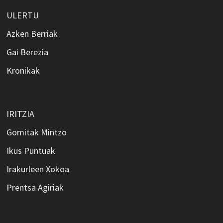
ULERTU
Azken Berriak
Gai Berezia
Kronikak
IRITZIA
Gomitak Mintzo
Ikus Puntuak
Irakurleen Xokoa
Prentsa Agiriak