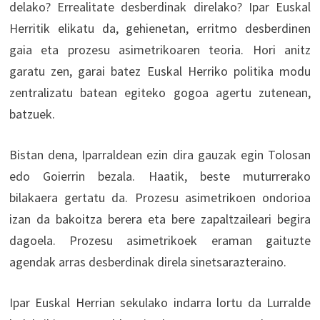
delako? Errealitate desberdinak direlako? Ipar Euskal
Herritik elikatu da, gehienetan, erritmo desberdinen
gaia eta prozesu asimetrikoaren teoria. Hori anitz
garatu zen, garai batez Euskal Herriko politika modu
zentralizatu batean egiteko gogoa agertu zutenean,
batzuek.
Bistan dena, Iparraldean ezin dira gauzak egin Tolosan
edo Goierrin bezala. Haatik, beste muturrerako
bilakaera gertatu da. Prozesu asimetrikoen ondorioa
izan da bakoitza berera eta bere zapaltzaileari begira
dagoela. Prozesu asimetrikoek eraman gaituzte
agendak arras desberdinak direla sinetsarazteraino.
Ipar Euskal Herrian sekulako indarra lortu da Lurralde