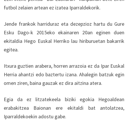
futbol zelaien artean ez izatea Iparraldekorik.
Jende frankok harriduraz eta dezepzioz hartu du Gure
Esku Dago-k 2015eko ekainaren 20an eginen duen
ekitaldia Hego Euskal Herriko lau hiriburuetan bakarrik
egitea.
Itxura guztien arabera, horren arrazoia ez da Ipar Euskal
Herria ahantzi edo baztertu izana. Ahalegin batzuk egin
omen ziren, baina gauzak ez dira aitzina atera.
Egia da ez litzatekeela biziki egokia Hegoaldean
erabakitzea Baionan ere ekitaldi bat antolatzea,
Iparraldekoekin adostu gabe.