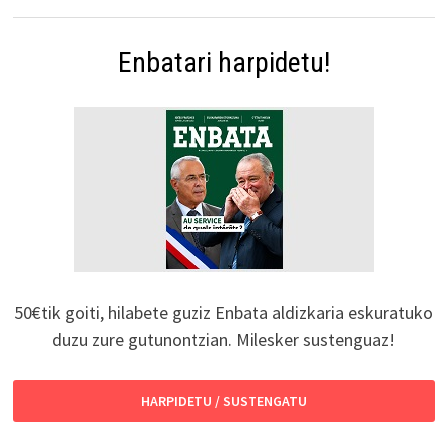
Enbatari harpidetu!
50€tik goiti, hilabete guziz Enbata aldizkaria eskuratuko
duzu zure gutunontzian. Milesker sustenguaz!
HARPIDETU / SUSTENGATU