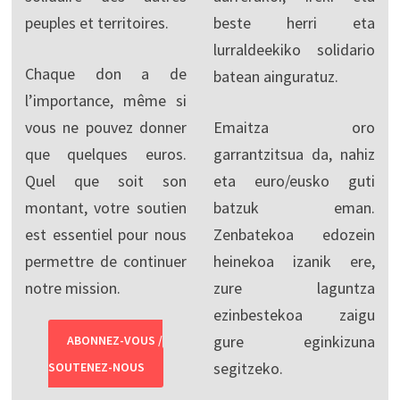
peuples et territoires.
beste herri eta
lurraldeekiko solidario
Chaque don a de
batean ainguratuz.
l’importance, même si
vous ne pouvez donner
Emaitza oro
que quelques euros.
garrantzitsua da, nahiz
Quel que soit son
eta euro/eusko guti
montant, votre soutien
batzuk eman.
est essentiel pour nous
Zenbatekoa edozein
permettre de continuer
heinekoa izanik ere,
notre mission.
zure laguntza
ezinbestekoa zaigu
gure eginkizuna
ABONNEZ-VOUS /
segitzeko.
SOUTENEZ-NOUS