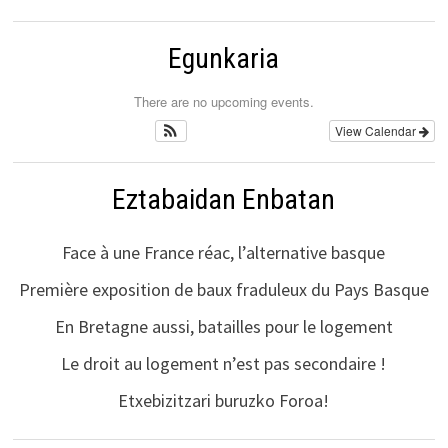
Egunkaria
There are no upcoming events.
View Calendar
Eztabaidan Enbatan
Face à une France réac, l’alternative basque
Première exposition de baux fraduleux du Pays Basque
En Bretagne aussi, batailles pour le logement
Le droit au logement n’est pas secondaire !
Etxebizitzari buruzko Foroa!