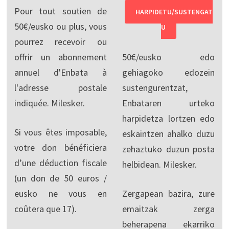
Pour tout soutien de
HARPIDETU/SUSTENGAT
50€/eusko ou plus, vous
U
pourrez recevoir ou
offrir un abonnement
50€/eusko edo
annuel d'Enbata à
gehiagoko edozein
l'adresse postale
sustengurentzat,
indiquée. Milesker.
Enbataren urteko
harpidetza lortzen edo
Si vous êtes imposable,
eskaintzen ahalko duzu
votre don bénéficiera
zehaztuko duzun posta
d’une déduction fiscale
helbidean. Milesker.
(un don de 50 euros /
eusko ne vous en
Zergapean bazira, zure
coûtera que 17).
emaitzak zerga
beherapena ekarriko