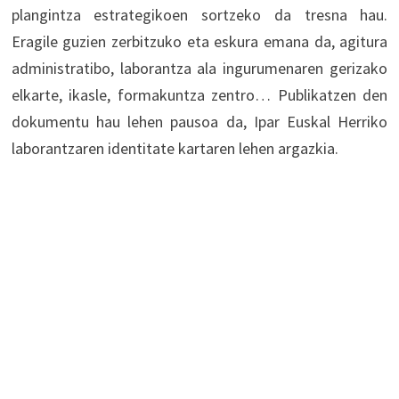
plangintza estrategikoen sortzeko da tresna hau.
Eragile guzien zerbitzuko eta eskura emana da, agitura
administratibo, laborantza ala ingurumenaren gerizako
elkarte, ikasle, formakuntza zentro… Publikatzen den
dokumentu hau lehen pausoa da, Ipar Euskal Herriko
laborantzaren identitate kartaren lehen argazkia.