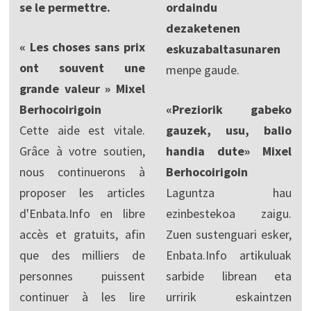
se le permettre.
ordaindu
dezaketenen
« Les choses sans prix
eskuzabaltasunaren
ont souvent une
menpe gaude.
grande valeur » Mixel
Berhocoirigoin
«Preziorik gabeko
Cette aide est vitale.
gauzek, usu, balio
Grâce à votre soutien,
handia dute» Mixel
nous continuerons à
Berhocoirigoin
proposer les articles
Laguntza hau
d'Enbata.Info en libre
ezinbestekoa zaigu.
accès et gratuits, afin
Zuen sustenguari esker,
que des milliers de
Enbata.Info artikuluak
personnes puissent
sarbide librean eta
continuer à les lire
urririk eskaintzen