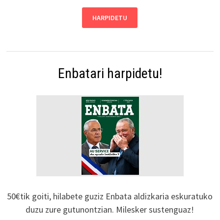
Enbatari harpidetu!
50€tik goiti, hilabete guziz Enbata aldizkaria eskuratuko
duzu zure gutunontzian. Milesker sustenguaz!