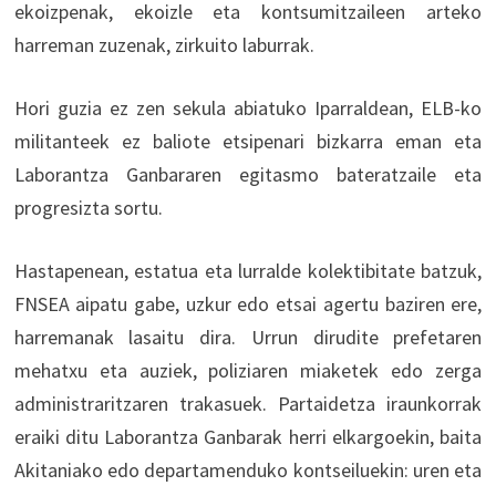
ekoizpenak, ekoizle eta kontsumitzaileen arteko
harreman zuzenak, zirkuito laburrak.
Hori guzia ez zen sekula abiatuko Iparraldean, ELB-ko
militanteek ez baliote etsipenari bizkarra eman eta
Laborantza Ganbararen egitasmo bateratzaile eta
progresizta sortu.
Hastapenean, estatua eta lurralde kolektibitate batzuk,
FNSEA aipatu gabe, uzkur edo etsai agertu baziren ere,
harremanak lasaitu dira. Urrun dirudite prefetaren
mehatxu eta auziek, poliziaren miaketek edo zerga
administraritzaren trakasuek. Partaidetza iraunkorrak
eraiki ditu Laborantza Ganbarak herri elkargoekin, baita
Akitaniako edo departamenduko kontseiluekin: uren eta