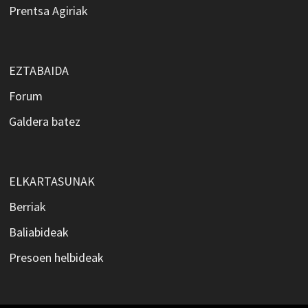
Prentsa Agiriak
EZTABAIDA
Forum
Galdera batez
ELKARTASUNAK
Berriak
Baliabideak
Presoen helbideak