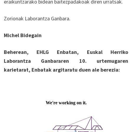
eraikuntzarako bidean baitezpadakoak diren urratsak.
Zorionak Laborantza Ganbara.
Michel Bidegain
Beherean, EHLG Enbatan, Euskal Herriko
Laborantza Ganbararen 10. urtemugaren
karietarat, Enbatak argitaratu duen ale berezia: