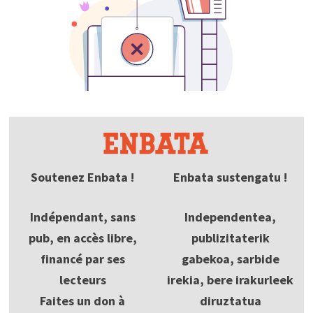
Soutenez Enbata !
Enbata sustengatu !
Indépendant, sans
Independentea,
pub, en accès libre,
publizitaterik
financé par ses
gabekoa, sarbide
lecteurs
irekia, bere irakurleek
Faites un don à
diruztatua