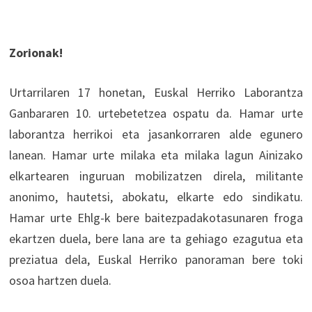
Zorionak!
Urtarrilaren 17 honetan, Euskal Herriko Laborantza
Ganbararen 10. urtebetetzea ospatu da. Hamar urte
laborantza herrikoi eta jasankorraren alde egunero
lanean. Hamar urte milaka eta milaka lagun Ainizako
elkartearen inguruan mobilizatzen direla, militante
anonimo, hautetsi, abokatu, elkarte edo sindikatu.
Hamar urte Ehlg-k bere baitezpadakotasunaren froga
ekartzen duela, bere lana are ta gehiago ezagutua eta
preziatua dela, Euskal Herriko panoraman bere toki
osoa hartzen duela.