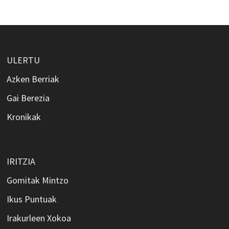
ULERTU
Azken Berriak
Gai Berezia
Kronikak
IRITZIA
Gomitak Mintzo
Ikus Puntuak
Irakurleen Xokoa