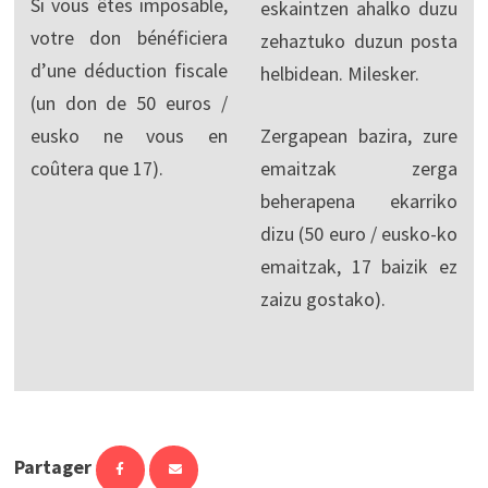
Si vous êtes imposable,
eskaintzen ahalko duzu
votre don bénéficiera
zehaztuko duzun posta
d’une déduction fiscale
helbidean. Milesker.
(un don de 50 euros /
eusko ne vous en
Zergapean bazira, zure
coûtera que 17).
emaitzak zerga
beherapena ekarriko
dizu (50 euro / eusko-ko
emaitzak, 17 baizik ez
zaizu gostako).
Partager