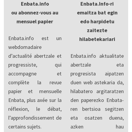
Enbata.info
Enbata.Info-ri
ou abonnez-vous au
emaitza bat egin
mensuel papier
edo harpidetu
zaitezte
Enbata.info est un
hilabetekariari
webdomadaire
d’actualité abertzale et
Enbata.info aktualitate
progressiste, qui
abertzale eta
accompagne et
progresista aipatzen
complète la revue
duen web astekaria da,
papier et mensuelle
hilabatero argitaratzen
Enbata, plus axée sur la
den paperezko Enbata-
réflexion, le débat,
ren bertsioa segitzen
l’approfondissement de
eta osatzen duena,
certains sujets.
azken hau