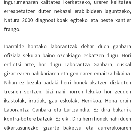
ingurumenaren kalitatea ikerketzeko, uraren kalitatea
errespetatzen duten nekazal erabilbideen laguntzeko,
Natura 2000 diagnostikoak egiteko eta beste xantier
frango.
Iparralde hontako laborantzak dehar duen ganbara
ofiziala sekulan baino ozenkiago eskatzen dugu. Hori
erdietsi arte, hor dugu Laborantza Ganbara, euskal
gizartearen nahikariaren eta genioaren emaitza bikaina.
Nihun ez bezala badaki herri honek ukatzen dizkioten
tresnen sortzen: bizi nahi horren lekuko hor zeuden
ikastolak, irratiak, gau eskolak, Herrikoa. Hona orain
Laborantza Ganbara eta Lurtzaindia. Ez dira bakarrik
kontra-botere batzuk. Ez eiki. Dira herri honek nahi duen
elkartasunezko gizarte baketsu eta aurrerakoiaren