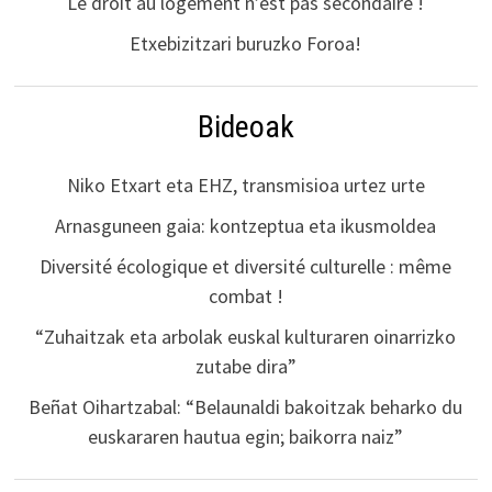
Le droit au logement n’est pas secondaire !
Etxebizitzari buruzko Foroa!
Bideoak
Niko Etxart eta EHZ, transmisioa urtez urte
Arnasguneen gaia: kontzeptua eta ikusmoldea
Diversité écologique et diversité culturelle : même
combat !
“Zuhaitzak eta arbolak euskal kulturaren oinarrizko
zutabe dira”
Beñat Oihartzabal: “Belaunaldi bakoitzak beharko du
euskararen hautua egin; baikorra naiz”