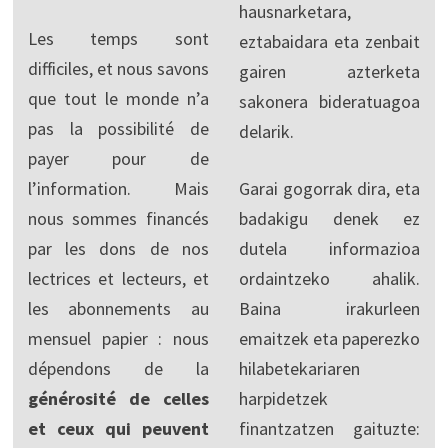
hausnarketara,
Les temps sont
eztabaidara eta zenbait
difficiles, et nous savons
gairen azterketa
que tout le monde n’a
sakonera bideratuagoa
pas la possibilité de
delarik.
payer pour de
l’information. Mais
Garai gogorrak dira, eta
nous sommes financés
badakigu denek ez
par les dons de nos
dutela informazioa
lectrices et lecteurs, et
ordaintzeko ahalik.
les abonnements au
Baina irakurleen
mensuel papier : nous
emaitzek eta paperezko
dépendons de la
hilabetekariaren
générosité de celles
harpidetzek
et ceux qui peuvent
finantzatzen gaituzte: