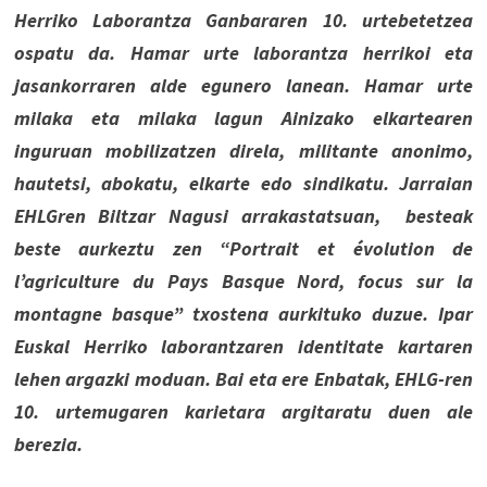
Herriko Laborantza Ganbararen 10. urtebetetzea
ospatu da. Hamar urte laborantza herrikoi eta
jasankorraren alde egunero lanean. Hamar urte
milaka eta milaka lagun Ainizako elkartearen
inguruan mobilizatzen direla, militante anonimo,
hautetsi, abokatu, elkarte edo sindikatu. Jarraian
EHLGren Biltzar Nagusi arrakastatsuan, besteak
beste aurkeztu zen “Portrait et évolution de
l’agriculture du Pays Basque Nord, focus sur la
montagne basque” txostena aurkituko duzue. Ipar
Euskal Herriko laborantzaren identitate kartaren
lehen argazki moduan. Bai eta ere Enbatak, EHLG-ren
10. urtemugaren karietara argitaratu duen ale
berezia.