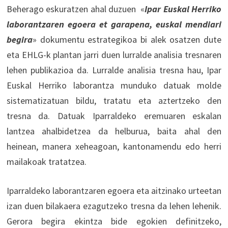
Beherago eskuratzen ahal duzuen «
Ipar Euskal Herriko
laborantzaren egoera et garapena, euskal mendiari
begira
» dokumentu estrategikoa bi alek osatzen dute
eta EHLG-k plantan jarri duen lurralde analisia tresnaren
lehen publikazioa da. Lurralde analisia tresna hau, Ipar
Euskal Herriko laborantza munduko datuak molde
sistematizatuan bildu, tratatu eta aztertzeko den
tresna da. Datuak Iparraldeko eremuaren eskalan
lantzea ahalbidetzea da helburua, baita ahal den
heinean, manera xeheagoan, kantonamendu edo herri
mailakoak tratatzea.
Iparraldeko laborantzaren egoera eta aitzinako urteetan
izan duen bilakaera ezagutzeko tresna da lehen lehenik.
Gerora begira ekintza bide egokien definitzeko,