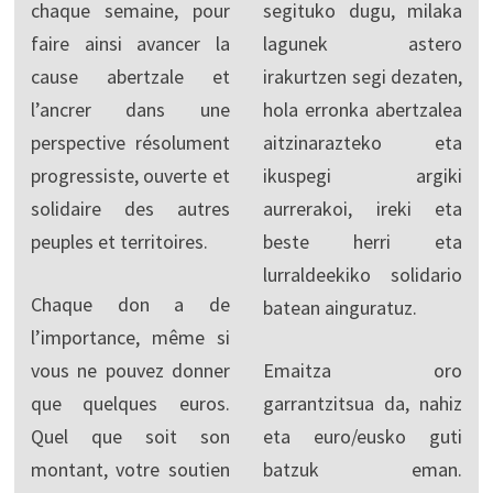
chaque semaine, pour
segituko dugu, milaka
faire ainsi avancer la
lagunek astero
cause abertzale et
irakurtzen segi dezaten,
l’ancrer dans une
hola erronka abertzalea
perspective résolument
aitzinarazteko eta
progressiste, ouverte et
ikuspegi argiki
solidaire des autres
aurrerakoi, ireki eta
peuples et territoires.
beste herri eta
lurraldeekiko solidario
Chaque don a de
batean ainguratuz.
l’importance, même si
vous ne pouvez donner
Emaitza oro
que quelques euros.
garrantzitsua da, nahiz
Quel que soit son
eta euro/eusko guti
montant, votre soutien
batzuk eman.