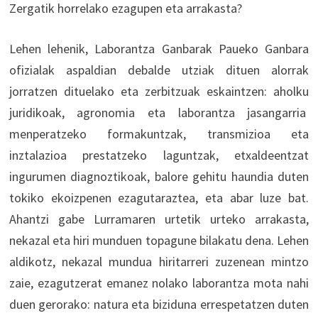
Zergatik horrelako ezagupen eta arrakasta?
Lehen lehenik, Laborantza Ganbarak Paueko Ganbara
ofizialak aspaldian debalde utziak dituen alorrak
jorratzen dituelako eta zerbitzuak eskaintzen: aholku
juridikoak, agronomia eta laborantza jasangarria
menperatzeko formakuntzak, transmizioa eta
inztalazioa prestatzeko laguntzak, etxaldeentzat
ingurumen diagnoztikoak, balore gehitu haundia duten
tokiko ekoizpenen ezagutaraztea, eta abar luze bat.
Ahantzi gabe Lurramaren urtetik urteko arrakasta,
nekazal eta hiri munduen topagune bilakatu dena. Lehen
aldikotz, nekazal mundua hiritarreri zuzenean mintzo
zaie, ezagutzerat emanez nolako laborantza mota nahi
duen gerorako: natura eta biziduna errespetatzen duten