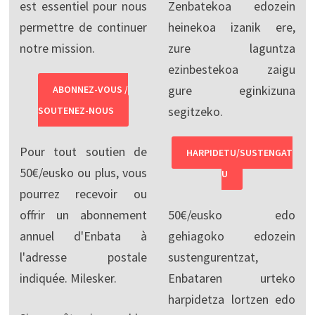
est essentiel pour nous
Zenbatekoa edozein
permettre de continuer
heinekoa izanik ere,
notre mission.
zure laguntza
ezinbestekoa zaigu
gure eginkizuna
ABONNEZ-VOUS /
segitzeko.
SOUTENEZ-NOUS
Pour tout soutien de
HARPIDETU/SUSTENGAT
50€/eusko ou plus, vous
U
pourrez recevoir ou
offrir un abonnement
50€/eusko edo
annuel d'Enbata à
gehiagoko edozein
l'adresse postale
sustengurentzat,
indiquée. Milesker.
Enbataren urteko
harpidetza lortzen edo