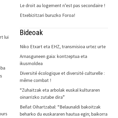
Le droit au logement n’est pas secondaire !
Etxebizitzari buruzko Foroa!
Bideoak
t lui
Niko Etxart eta EHZ, transmisioa urtez urte
Arnasguneen gaia: kontzeptua eta
ikusmoldea
iba
Diversité écologique et diversité culturelle :
ns
même combat !
“Zuhaitzak eta arbolak euskal kulturaren
oinarrizko zutabe dira”
Beñat Oihartzabal: “Belaunaldi bakoitzak
ours
beharko du euskararen hautua egin; baikorra