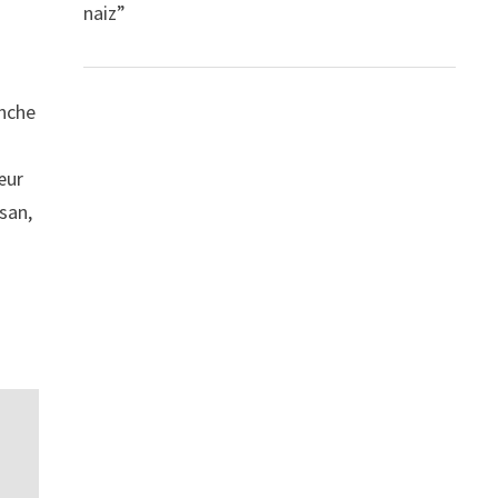
naiz”
anche
œur
san,