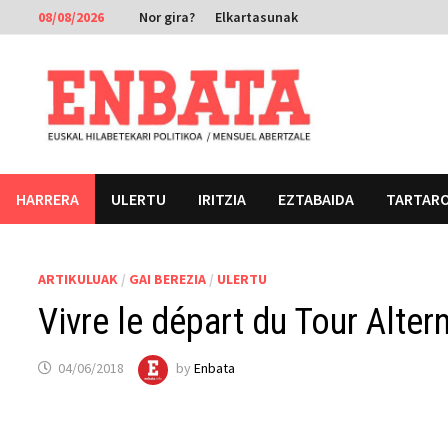
Skip
08/08/2026
Nor gira?
Elkartasunak
to
content
HARRERA
ULERTU
IRITZIA
EZTABAIDA
TARTAR
ARTIKULUAK
/
GAI BEREZIA
/
ULERTU
Vivre le départ du Tour Alte
04/06/2018
by
Enbata