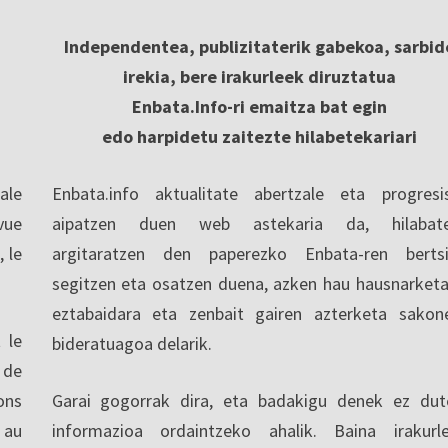
Independentea, publizitaterik gabekoa, sarbid
irekia, bere irakurleek diruztatua
Enbata.Info-ri emaitza bat egin
edo harpidetu zaitezte hilabetekariari
ale
Enbata.info aktualitate abertzale eta progresi
vue
aipatzen duen web astekaria da, hilabate
, le
argitaratzen den paperezko Enbata-ren berts
segitzen eta osatzen duena, azken hau hausnarketa
eztabaidara eta zenbait gairen azterketa sakon
 le
bideratuagoa delarik.
 de
ons
Garai gogorrak dira, eta badakigu denek ez dut
 au
informazioa ordaintzeko ahalik. Baina irakurl