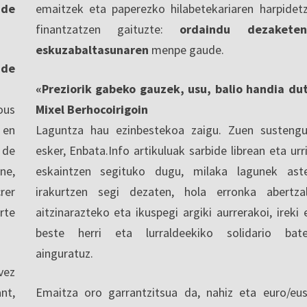
 de
emaitzek eta paperezko hilabetekariaren harpidet
finantzatzen gaituzte:
ordaindu dezaketen
eskuzabaltasunaren
menpe gaude.
nde
«Preziorik gabeko gauzek, usu, balio handia du
ous
Mixel Berhocoirigoin
 en
Laguntza hau ezinbestekoa zaigu. Zuen sustengu
 de
esker, Enbata.Info artikuluak sarbide librean eta urri
ne,
eskaintzen segituko dugu, milaka lagunek ast
rer
irakurtzen segi dezaten, hola erronka abertza
rte
aitzinarazteko eta ikuspegi argiki aurrerakoi, ireki 
beste herri eta lurraldeekiko solidario bat
ainguratuz.
vez
nt,
Emaitza oro garrantzitsua da, nahiz eta euro/eu