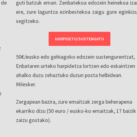
 de
guti batzuk eman. Zenbatekoa edozein heinekoa iza
ere, zure laguntza ezinbestekoa zaigu gure eginkiz
segitzeko.
HARPIDETU/SUSTENGATU
z
50€/eusko edo gehiagoko edozein sustengurentzat,
Enbataren urteko harpidetza lortzen edo eskaintzen
ahalko duzu zehaztuko duzun posta helbidean.
Milesker.
s
Zergapean bazira, zure emaitzak zerga beherapena
ekarriko dizu (50 euro / eusko-ko emaitzak, 17 baizik
zaizu gostako).