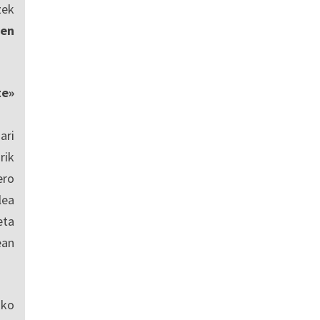
zek
en
te»
ari
rik
ero
lea
eta
ean
sko