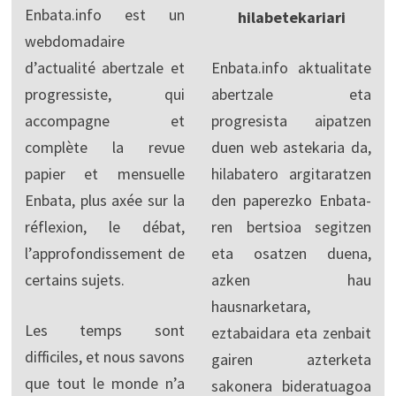
Enbata.info est un
hilabetekariari
webdomadaire
d’actualité abertzale et
Enbata.info aktualitate
progressiste, qui
abertzale eta
accompagne et
progresista aipatzen
complète la revue
duen web astekaria da,
papier et mensuelle
hilabatero argitaratzen
Enbata, plus axée sur la
den paperezko Enbata-
réflexion, le débat,
ren bertsioa segitzen
l’approfondissement de
eta osatzen duena,
certains sujets.
azken hau
hausnarketara,
Les temps sont
eztabaidara eta zenbait
difficiles, et nous savons
gairen azterketa
que tout le monde n’a
sakonera bideratuagoa