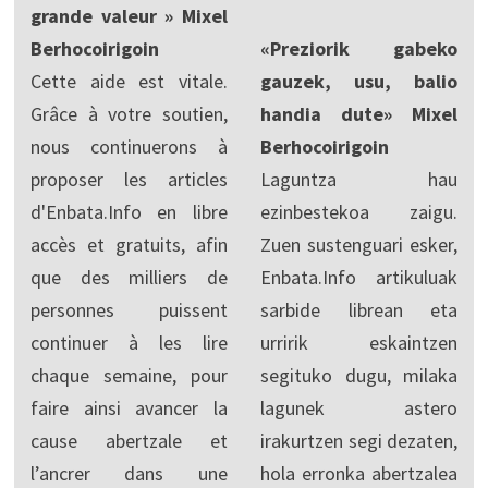
grande valeur » Mixel
Berhocoirigoin
«Preziorik gabeko
Cette aide est vitale.
gauzek, usu, balio
Grâce à votre soutien,
handia dute» Mixel
nous continuerons à
Berhocoirigoin
proposer les articles
Laguntza hau
d'Enbata.Info en libre
ezinbestekoa zaigu.
accès et gratuits, afin
Zuen sustenguari esker,
que des milliers de
Enbata.Info artikuluak
personnes puissent
sarbide librean eta
continuer à les lire
urririk eskaintzen
chaque semaine, pour
segituko dugu, milaka
faire ainsi avancer la
lagunek astero
cause abertzale et
irakurtzen segi dezaten,
l’ancrer dans une
hola erronka abertzalea