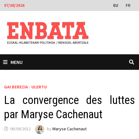
Skip
EU
FR
07/08/2026
to
content
MENU
GAI BEREZIA
/
ULERTU
La convergence des luttes
par Maryse Cachenaut
06/09/2012
by
Maryse Cachenaut