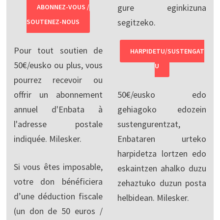
gure eginkizuna
ABONNEZ-VOUS /
segitzeko.
SOUTENEZ-NOUS
Pour tout soutien de
HARPIDETU/SUSTENGAT
50€/eusko ou plus, vous
U
pourrez recevoir ou
offrir un abonnement
50€/eusko edo
annuel d'Enbata à
gehiagoko edozein
l'adresse postale
sustengurentzat,
indiquée. Milesker.
Enbataren urteko
harpidetza lortzen edo
Si vous êtes imposable,
eskaintzen ahalko duzu
votre don bénéficiera
zehaztuko duzun posta
d’une déduction fiscale
helbidean. Milesker.
(un don de 50 euros /