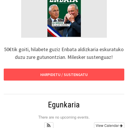
50€tik goiti, hilabete guziz Enbata aldizkaria eskuratuko
duzu zure gutunontzian. Milesker sustenguaz!
HARPIDETU / SUSTENGATU
Egunkaria
There are no upcoming events.
View Calendar