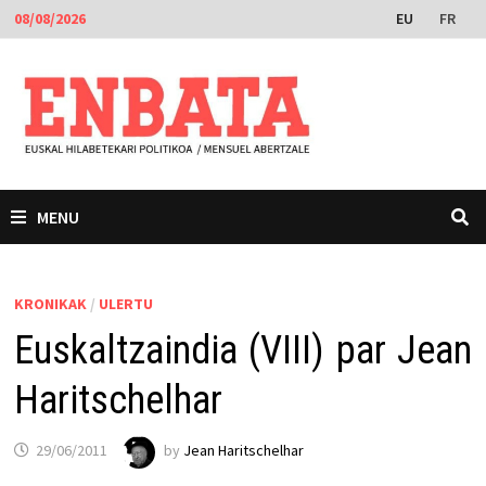
Skip
EU
FR
08/08/2026
to
content
MENU
KRONIKAK
/
ULERTU
Euskaltzaindia (VIII) par Jean
Haritschelhar
29/06/2011
by
Jean Haritschelhar