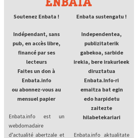
Soutenez Enbata !
Enbata sustengatu !
Indépendant, sans
Independentea,
pub, en accès libre,
publizitaterik
financé par ses
gabekoa, sarbide
lecteurs
irekia, bere irakurleek
Faites un don à
diruztatua
Enbata.info
Enbata.Info-ri
ou abonnez-vous au
emaitza bat egin
mensuel papier
edo harpidetu
zaitezte
Enbata.info est un
hilabetekariari
webdomadaire
d’actualité abertzale et
Enbata.info aktualitate