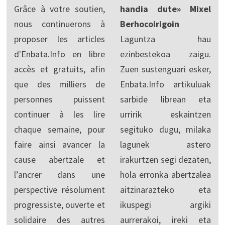
Grâce à votre soutien,
handia dute» Mixel
nous continuerons à
Berhocoirigoin
proposer les articles
Laguntza hau
d'Enbata.Info en libre
ezinbestekoa zaigu.
accès et gratuits, afin
Zuen sustenguari esker,
que des milliers de
Enbata.Info artikuluak
personnes puissent
sarbide librean eta
continuer à les lire
urririk eskaintzen
chaque semaine, pour
segituko dugu, milaka
faire ainsi avancer la
lagunek astero
cause abertzale et
irakurtzen segi dezaten,
l’ancrer dans une
hola erronka abertzalea
perspective résolument
aitzinarazteko eta
progressiste, ouverte et
ikuspegi argiki
solidaire des autres
aurrerakoi, ireki eta