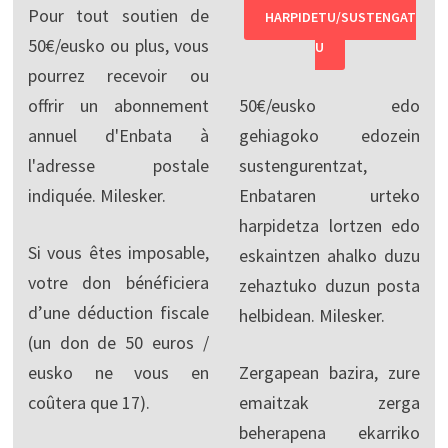
Pour tout soutien de
HARPIDETU/SUSTENGAT
50€/eusko ou plus, vous
U
pourrez recevoir ou
offrir un abonnement
50€/eusko edo
annuel d'Enbata à
gehiagoko edozein
l'adresse postale
sustengurentzat,
indiquée. Milesker.
Enbataren urteko
harpidetza lortzen edo
Si vous êtes imposable,
eskaintzen ahalko duzu
votre don bénéficiera
zehaztuko duzun posta
d’une déduction fiscale
helbidean. Milesker.
(un don de 50 euros /
eusko ne vous en
Zergapean bazira, zure
coûtera que 17).
emaitzak zerga
beherapena ekarriko