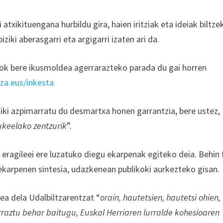
txikituengana hurbildu gira, haien iritziak eta ideiak biltze
iki aberasgarri eta argigarri izaten ari da.
 orok bere ikusmoldea agerrarazteko parada du gai horren
tza.eus/inkesta
giki azpimarratu du desmartxa honen garrantzia, bere ustez,
lukeelako zentzurik
”.
 eragileei ere luzatuko diegu ekarpenak egiteko deia. Behin
 ekarpenen sintesia, udazkenean publikoki aurkezteko gisan.
a dela Udalbiltzarentzat “
orain, hautetsien, hautetsi ohien,
rraztu behar baitugu, Euskal Herriaren lurralde kohesioaren