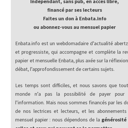
Indépendant, sans pub, en accès libre,
financé par ses lecteurs
Faites un don à Enbata.info
ou abonnez-vous au mensuel papier
Enbata.info est un webdomadaire d’actualité abertz
et progressiste, qui accompagne et complète la re
papier et mensuelle Enbata, plus axée sur la réflexion
débat, l’approfondissement de certains sujets.
Les temps sont difficiles, et nous savons que tout
monde n’a pas la possibilité de payer pour
l’information. Mais nous sommes financés par les d
de nos lectrices et lecteurs, et les abonnements
mensuel papier : nous dépendons de la
générosité