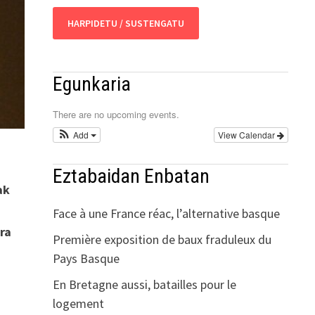
HARPIDETU / SUSTENGATU
Egunkaria
There are no upcoming events.
Add
View Calendar
Eztabaidan Enbatan
ak
Face à une France réac, l’alternative basque
ra
Première exposition de baux fraduleux du
Pays Basque
o
En Bretagne aussi, batailles pour le
logement