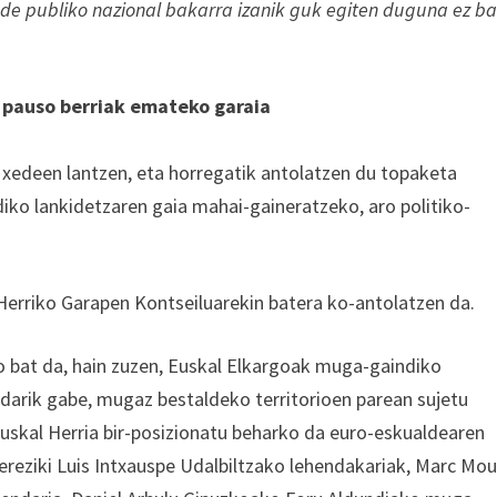
nde publiko nazional bakarra izanik guk egiten duguna ez ba
n pauso berriak emateko garaia
 xedeen lantzen, eta horregatik antolatzen du topaketa
iko lankidetzaren gaia mahai-gaineratzeko, aro politiko-
Herriko Garapen Kontseiluarekin batera ko-antolatzen da.
ko bat da, hain zuzen, Euskal Elkargoak muga-gaindiko
udarik gabe, mugaz bestaldeko territorioen parean sujetu
 Euskal Herria bir-posizionatu beharko da euro-eskualdearen
bereziki Luis Intxauspe Udalbiltzako lehendakariak, Marc Mou