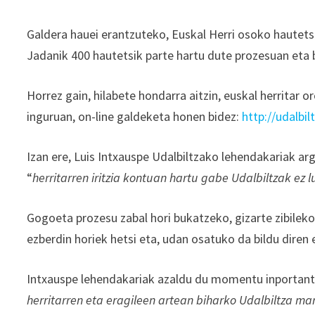
Galdera hauei erantzuteko, Euskal Herri osoko hautetsi a
Jadanik 400 hautetsik parte hartu dute prozesuan eta biz
Horrez gain, hilabete hondarra aitzin, euskal herritar
inguruan, on-line galdeketa honen bidez:
http://udalbil
Izan ere, Luis Intxauspe Udalbiltzako lehendakariak ar
“
herritarren iritzia kontuan hartu gabe Udalbiltzak ez 
Gogoeta prozesu zabal hori bukatzeko, gizarte zibileko
ezberdin horiek hetsi eta, udan osatuko da bildu diren
Intxauspe lehendakariak azaldu du momentu inportante
herritarren eta eragileen artean biharko Udalbiltza ma