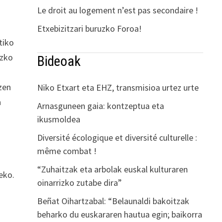
Le droit au logement n’est pas secondaire !
Etxebizitzari buruzko Foroa!
tiko
uzko
Bideoak
zen
Niko Etxart eta EHZ, transmisioa urtez urte
a
Arnasguneen gaia: kontzeptua eta
ikusmoldea
Diversité écologique et diversité culturelle :
même combat !
“Zuhaitzak eta arbolak euskal kulturaren
eko.
oinarrizko zutabe dira”
Beñat Oihartzabal: “Belaunaldi bakoitzak
beharko du euskararen hautua egin; baikorra