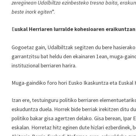
zereginean Udalbiltza ezinbesteko tresna baita, eraku
beste inork egiten
”.
E
uskal Herriaren lurralde kohesioaren eraikuntza
Gogoetaz gain, Udalbiltzak segitzen du bere hasierako
garrantzitsu bat heldu den ekainaren 1ean, muga-gaind
instituzional berriaren harira.
Muga-gaindiko foro hori Eusko Ikaskuntza eta Euskal 
Izan ere, testuinguru politiko berriaren elementuetari
eskuduntza duela. Horrek bide berriak irekitzen ditu d
politiko bakar gisa agertzen delako. Gisa berean, Ipar
eskalan. Horretaz hitz eginen dute hizlari ezberdinek, 