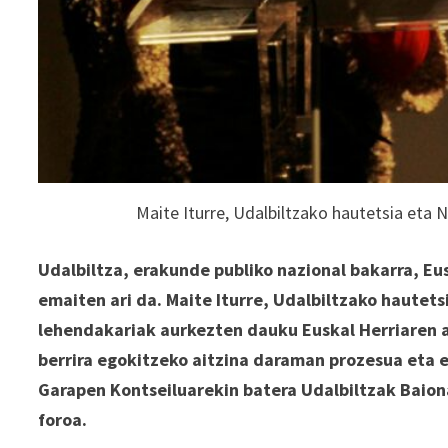
Maite Iturre, Udalbiltzako hautetsia eta
Udalbiltza, erakunde publiko nazional bakarra, Eu
emaiten ari da. Maite Iturre, Udalbiltzako haute
lehendakariak aurkezten dauku Euskal Herriaren ar
berrira egokitzeko aitzina daraman prozesua eta 
Garapen Kontseiluarekin batera Udalbiltzak Baio
foroa.