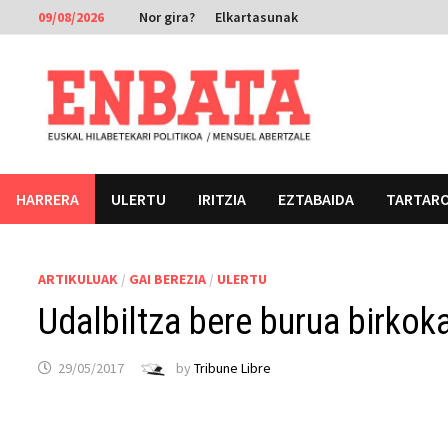
Skip
09/08/2026
Nor gira?
Elkartasunak
to
content
HARRERA
ULERTU
IRITZIA
EZTABAIDA
TARTAR
ARTIKULUAK
/
GAI BEREZIA
/
ULERTU
Udalbiltza bere burua birkok
29/05/2017
by
Tribune Libre