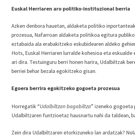
Euskal Herriaren aro politiko-instituzional berria
Azken denbora hauetan, aldaketa politiko inportanteak 
prozesua, Nafarroan aldaketa politikoa egitura publik
eztabaida ala erabakitzeko eskubidearen aldeko gehi
Hots, Euskal Herriaren lurralde kohesioa eta eskualde 
ari dira. Testuinguru berri honen harira, Udalbiltzak b
berriei behar bezala egokitzeko gisan.
Egoera berrira egokitzeko gogoeta prozesua
Horregatik “
Udalbiltzan bagabiltza
” izeneko gogoeta 
Udalbiltzaren funtzioetaz hausnartu nahi da taldean, 
Zein dira Udalbiltzaren etorkizuneko lan ardatzak? Nol