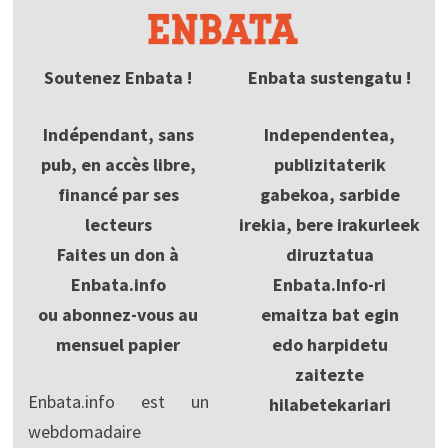
Soutenez Enbata !
Enbata sustengatu !
Indépendant, sans
Independentea,
pub, en accès libre,
publizitaterik
financé par ses
gabekoa, sarbide
lecteurs
irekia, bere irakurleek
Faites un don à
diruztatua
Enbata.info
Enbata.Info-ri
ou abonnez-vous au
emaitza bat egin
mensuel papier
edo harpidetu
zaitezte
Enbata.info est un
hilabetekariari
webdomadaire