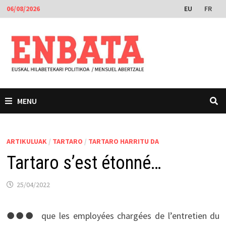
Skip
EU
FR
06/08/2026
to
content
MENU
ARTIKULUAK
/
TARTARO
/
TARTARO HARRITU DA
Tartaro s’est étonné…
25/04/2022
●●●  que les employées chargées de l’entretien du