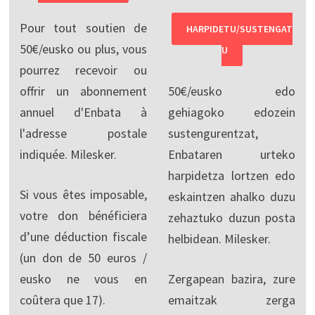
Pour tout soutien de
HARPIDETU/SUSTENGAT
50€/eusko ou plus, vous
U
pourrez recevoir ou
offrir un abonnement
50€/eusko edo
annuel d'Enbata à
gehiagoko edozein
l'adresse postale
sustengurentzat,
indiquée. Milesker.
Enbataren urteko
harpidetza lortzen edo
Si vous êtes imposable,
eskaintzen ahalko duzu
votre don bénéficiera
zehaztuko duzun posta
d’une déduction fiscale
helbidean. Milesker.
(un don de 50 euros /
eusko ne vous en
Zergapean bazira, zure
coûtera que 17).
emaitzak zerga