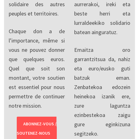
solidaire des autres
aurrerakoi, ireki eta
peuples et territoires.
beste herri eta
lurraldeekiko solidario
Chaque don a de
batean ainguratuz.
l’importance, même si
vous ne pouvez donner
Emaitza oro
que quelques euros.
garrantzitsua da, nahiz
Quel que soit son
eta euro/eusko guti
montant, votre soutien
batzuk eman.
est essentiel pour nous
Zenbatekoa edozein
permettre de continuer
heinekoa izanik ere,
notre mission.
zure laguntza
ezinbestekoa zaigu
gure eginkizuna
ABONNEZ-VOUS /
segitzeko.
SOUTENEZ-NOUS