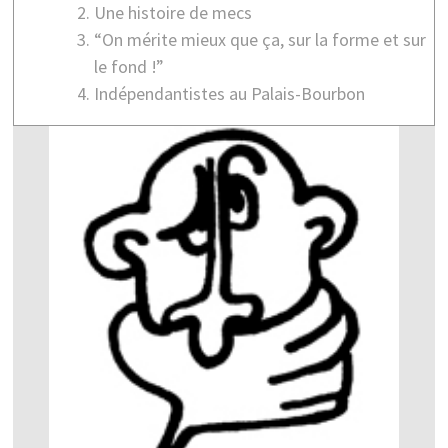
Une histoire de mecs
“On mérite mieux que ça, sur la forme et sur
le fond !”
Indépendantistes au Palais-Bourbon