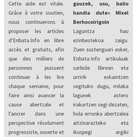
Cette aide est vitale.
gauzek, usu, balio
Grâce à votre soutien,
handia dute» Mixel
nous continuerons à
Berhocoirigoin
proposer les articles
Laguntza hau
d'Enbata.Info en libre
ezinbestekoa zaigu.
accès et gratuits, afin
Zuen sustenguari esker,
que des milliers de
Enbata.Info artikuluak
personnes puissent
sarbide librean eta
continuer à les lire
urririk eskaintzen
chaque semaine, pour
segituko dugu, milaka
faire ainsi avancer la
lagunek astero
cause abertzale et
irakurtzen segi dezaten,
l’ancrer dans une
hola erronka abertzalea
perspective résolument
aitzinarazteko eta
progressiste, ouverte et
ikuspegi argiki