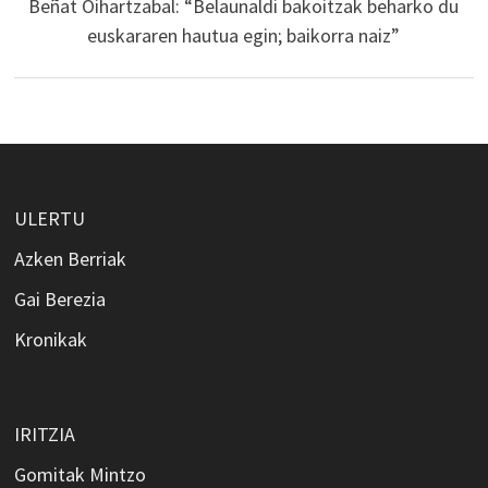
Beñat Oihartzabal: “Belaunaldi bakoitzak beharko du
euskararen hautua egin; baikorra naiz”
ULERTU
Azken Berriak
Gai Berezia
Kronikak
IRITZIA
Gomitak Mintzo