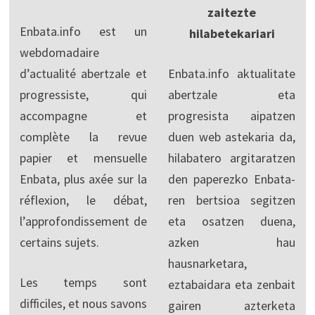
zaitezte
Enbata.info est un
hilabetekariari
webdomadaire
d’actualité abertzale et
Enbata.info aktualitate
progressiste, qui
abertzale eta
accompagne et
progresista aipatzen
complète la revue
duen web astekaria da,
papier et mensuelle
hilabatero argitaratzen
Enbata, plus axée sur la
den paperezko Enbata-
réflexion, le débat,
ren bertsioa segitzen
l’approfondissement de
eta osatzen duena,
certains sujets.
azken hau
hausnarketara,
Les temps sont
eztabaidara eta zenbait
difficiles, et nous savons
gairen azterketa