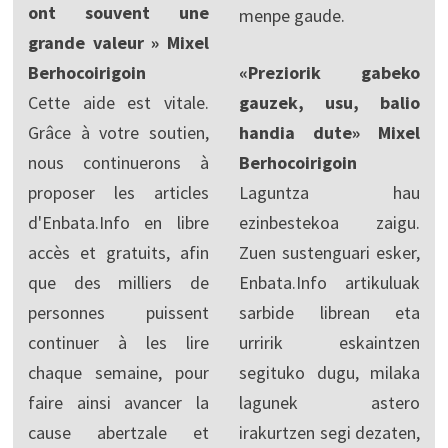
ont souvent une
menpe gaude.
grande valeur » Mixel
Berhocoirigoin
«Preziorik gabeko
Cette aide est vitale.
gauzek, usu, balio
Grâce à votre soutien,
handia dute» Mixel
nous continuerons à
Berhocoirigoin
proposer les articles
Laguntza hau
d'Enbata.Info en libre
ezinbestekoa zaigu.
accès et gratuits, afin
Zuen sustenguari esker,
que des milliers de
Enbata.Info artikuluak
personnes puissent
sarbide librean eta
continuer à les lire
urririk eskaintzen
chaque semaine, pour
segituko dugu, milaka
faire ainsi avancer la
lagunek astero
cause abertzale et
irakurtzen segi dezaten,