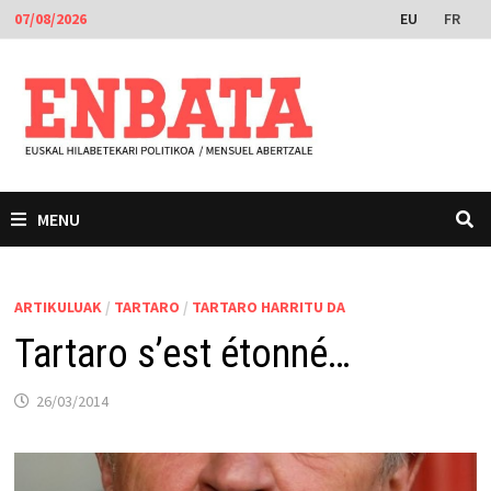
Skip
EU
FR
07/08/2026
to
content
MENU
ARTIKULUAK
/
TARTARO
/
TARTARO HARRITU DA
Tartaro s’est étonné…
26/03/2014