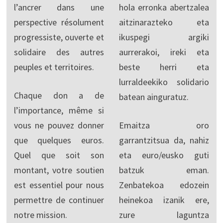
l’ancrer dans une
hola erronka abertzalea
perspective résolument
aitzinarazteko eta
progressiste, ouverte et
ikuspegi argiki
solidaire des autres
aurrerakoi, ireki eta
peuples et territoires.
beste herri eta
lurraldeekiko solidario
Chaque don a de
batean ainguratuz.
l’importance, même si
vous ne pouvez donner
Emaitza oro
que quelques euros.
garrantzitsua da, nahiz
Quel que soit son
eta euro/eusko guti
montant, votre soutien
batzuk eman.
est essentiel pour nous
Zenbatekoa edozein
permettre de continuer
heinekoa izanik ere,
notre mission.
zure laguntza