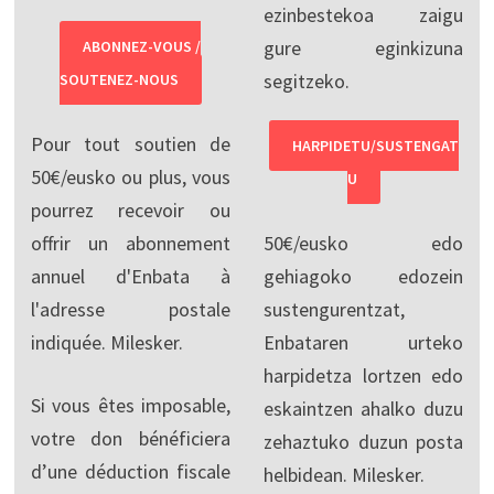
ezinbestekoa zaigu
gure eginkizuna
ABONNEZ-VOUS /
segitzeko.
SOUTENEZ-NOUS
Pour tout soutien de
HARPIDETU/SUSTENGAT
50€/eusko ou plus, vous
U
pourrez recevoir ou
offrir un abonnement
50€/eusko edo
annuel d'Enbata à
gehiagoko edozein
l'adresse postale
sustengurentzat,
indiquée. Milesker.
Enbataren urteko
harpidetza lortzen edo
Si vous êtes imposable,
eskaintzen ahalko duzu
votre don bénéficiera
zehaztuko duzun posta
d’une déduction fiscale
helbidean. Milesker.