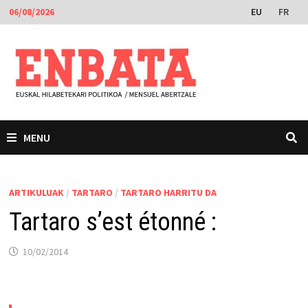
Skip
EU
FR
06/08/2026
to
content
MENU
ARTIKULUAK
/
TARTARO
/
TARTARO HARRITU DA
Tartaro s’est étonné :
10/02/2014