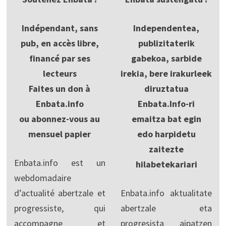
Indépendant, sans
Independentea,
pub, en accès libre,
publizitaterik
financé par ses
gabekoa, sarbide
lecteurs
irekia, bere irakurleek
Faites un don à
diruztatua
Enbata.info
Enbata.Info-ri
ou abonnez-vous au
emaitza bat egin
mensuel papier
edo harpidetu
zaitezte
Enbata.info est un
hilabetekariari
webdomadaire
d’actualité abertzale et
Enbata.info aktualitate
progressiste, qui
abertzale eta
accompagne et
progresista aipatzen