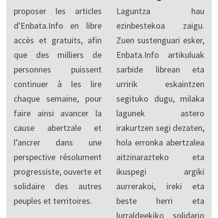
proposer les articles
Laguntza hau
d'Enbata.Info en libre
ezinbestekoa zaigu.
accès et gratuits, afin
Zuen sustenguari esker,
que des milliers de
Enbata.Info artikuluak
personnes puissent
sarbide librean eta
continuer à les lire
urririk eskaintzen
chaque semaine, pour
segituko dugu, milaka
faire ainsi avancer la
lagunek astero
cause abertzale et
irakurtzen segi dezaten,
l’ancrer dans une
hola erronka abertzalea
perspective résolument
aitzinarazteko eta
progressiste, ouverte et
ikuspegi argiki
solidaire des autres
aurrerakoi, ireki eta
peuples et territoires.
beste herri eta
lurraldeekiko solidario