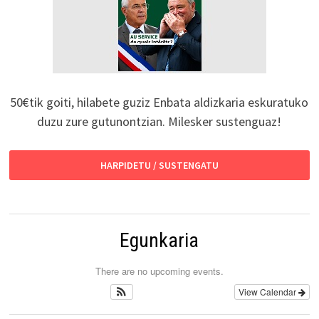
50€tik goiti, hilabete guziz Enbata aldizkaria eskuratuko
duzu zure gutunontzian. Milesker sustenguaz!
HARPIDETU / SUSTENGATU
Egunkaria
There are no upcoming events.
View Calendar