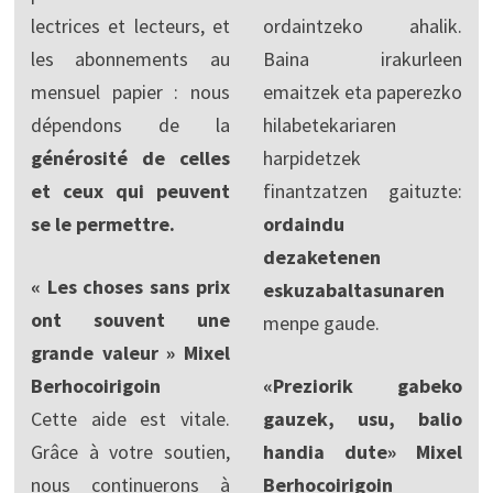
lectrices et lecteurs, et
ordaintzeko ahalik.
les abonnements au
Baina irakurleen
mensuel papier : nous
emaitzek eta paperezko
dépendons de la
hilabetekariaren
générosité de celles
harpidetzek
et ceux qui peuvent
finantzatzen gaituzte:
se le permettre.
ordaindu
dezaketenen
« Les choses sans prix
eskuzabaltasunaren
ont souvent une
menpe gaude.
grande valeur » Mixel
Berhocoirigoin
«Preziorik gabeko
Cette aide est vitale.
gauzek, usu, balio
Grâce à votre soutien,
handia dute» Mixel
nous continuerons à
Berhocoirigoin