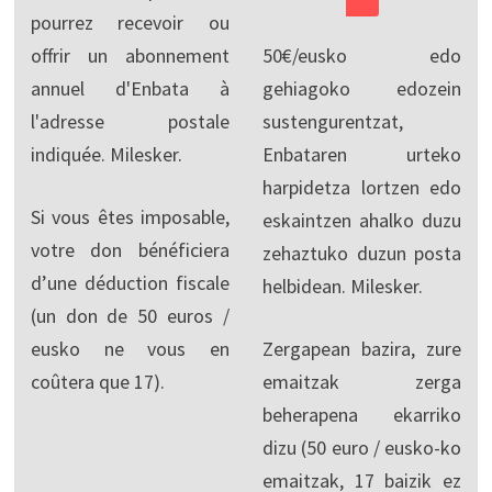
pourrez recevoir ou
offrir un abonnement
50€/eusko edo
annuel d'Enbata à
gehiagoko edozein
l'adresse postale
sustengurentzat,
indiquée. Milesker.
Enbataren urteko
harpidetza lortzen edo
Si vous êtes imposable,
eskaintzen ahalko duzu
votre don bénéficiera
zehaztuko duzun posta
d’une déduction fiscale
helbidean. Milesker.
(un don de 50 euros /
eusko ne vous en
Zergapean bazira, zure
coûtera que 17).
emaitzak zerga
beherapena ekarriko
dizu (50 euro / eusko-ko
emaitzak, 17 baizik ez