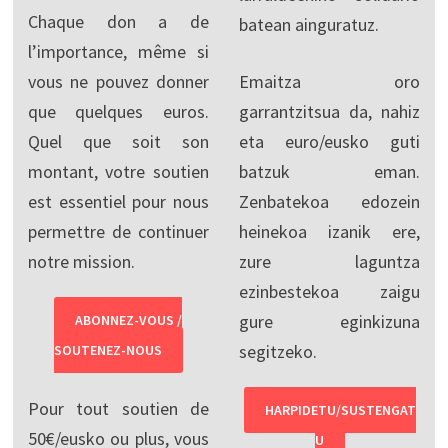
Chaque don a de
batean ainguratuz.
l’importance, même si
vous ne pouvez donner
Emaitza oro
que quelques euros.
garrantzitsua da, nahiz
Quel que soit son
eta euro/eusko guti
montant, votre soutien
batzuk eman.
est essentiel pour nous
Zenbatekoa edozein
permettre de continuer
heinekoa izanik ere,
notre mission.
zure laguntza
ezinbestekoa zaigu
gure eginkizuna
ABONNEZ-VOUS /
segitzeko.
SOUTENEZ-NOUS
Pour tout soutien de
HARPIDETU/SUSTENGAT
50€/eusko ou plus, vous
U