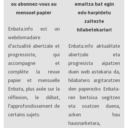
ou abonnez-vous au
emaitza bat egin
mensuel papier
edo harpidetu
zaitezte
Enbata.info est un
hilabetekariari
webdomadaire
d’actualité abertzale et
Enbata.info aktualitate
progressiste, qui
abertzale eta
accompagne et
progresista aipatzen
complète la revue
duen web astekaria da,
papier et mensuelle
hilabatero argitaratzen
Enbata, plus axée sur la
den paperezko Enbata-
réflexion, le débat,
ren bertsioa segitzen
l’approfondissement de
eta osatzen duena,
certains sujets.
azken hau
hausnarketara,