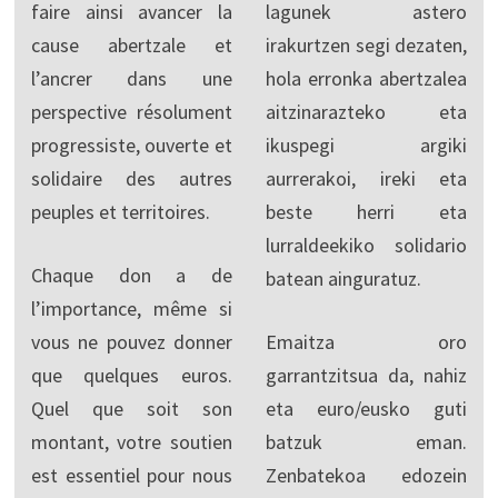
faire ainsi avancer la
lagunek astero
cause abertzale et
irakurtzen segi dezaten,
l’ancrer dans une
hola erronka abertzalea
perspective résolument
aitzinarazteko eta
progressiste, ouverte et
ikuspegi argiki
solidaire des autres
aurrerakoi, ireki eta
peuples et territoires.
beste herri eta
lurraldeekiko solidario
Chaque don a de
batean ainguratuz.
l’importance, même si
vous ne pouvez donner
Emaitza oro
que quelques euros.
garrantzitsua da, nahiz
Quel que soit son
eta euro/eusko guti
montant, votre soutien
batzuk eman.
est essentiel pour nous
Zenbatekoa edozein