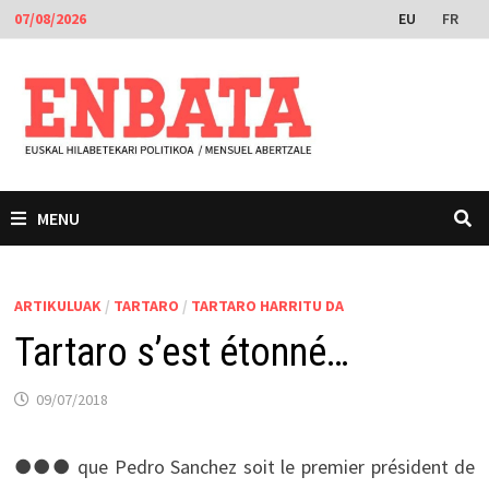
Skip
EU
FR
07/08/2026
to
content
MENU
ARTIKULUAK
/
TARTARO
/
TARTARO HARRITU DA
Tartaro s’est étonné…
09/07/2018
●●● que Pedro Sanchez soit le premier président de