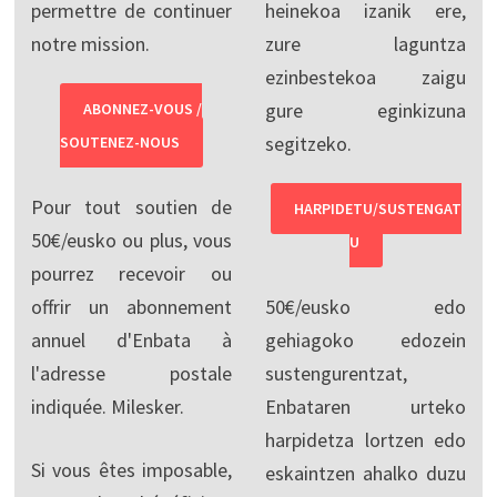
permettre de continuer
heinekoa izanik ere,
notre mission.
zure laguntza
ezinbestekoa zaigu
gure eginkizuna
ABONNEZ-VOUS /
segitzeko.
SOUTENEZ-NOUS
Pour tout soutien de
HARPIDETU/SUSTENGAT
50€/eusko ou plus, vous
U
pourrez recevoir ou
offrir un abonnement
50€/eusko edo
annuel d'Enbata à
gehiagoko edozein
l'adresse postale
sustengurentzat,
indiquée. Milesker.
Enbataren urteko
harpidetza lortzen edo
Si vous êtes imposable,
eskaintzen ahalko duzu