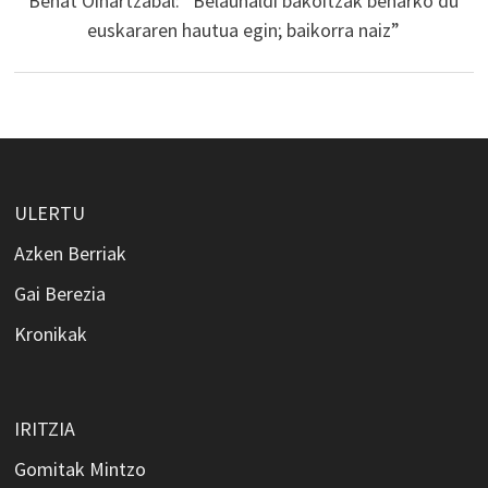
Beñat Oihartzabal: “Belaunaldi bakoitzak beharko du
euskararen hautua egin; baikorra naiz”
ULERTU
Azken Berriak
Gai Berezia
Kronikak
IRITZIA
Gomitak Mintzo