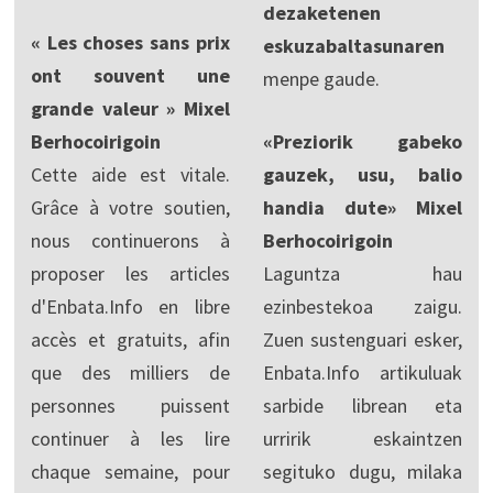
dezaketenen
« Les choses sans prix
eskuzabaltasunaren
ont souvent une
menpe gaude.
grande valeur » Mixel
Berhocoirigoin
«Preziorik gabeko
Cette aide est vitale.
gauzek, usu, balio
Grâce à votre soutien,
handia dute» Mixel
nous continuerons à
Berhocoirigoin
proposer les articles
Laguntza hau
d'Enbata.Info en libre
ezinbestekoa zaigu.
accès et gratuits, afin
Zuen sustenguari esker,
que des milliers de
Enbata.Info artikuluak
personnes puissent
sarbide librean eta
continuer à les lire
urririk eskaintzen
chaque semaine, pour
segituko dugu, milaka