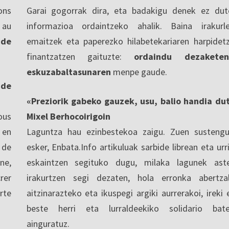
ons
Garai gogorrak dira, eta badakigu denek ez dut
 au
informazioa ordaintzeko ahalik. Baina irakurl
 de
emaitzek eta paperezko hilabetekariaren harpidet
finantzatzen gaituzte:
ordaindu dezaketen
eskuzabaltasunaren
menpe gaude.
nde
«Preziorik gabeko gauzek, usu, balio handia du
ous
Mixel Berhocoirigoin
 en
Laguntza hau ezinbestekoa zaigu. Zuen sustengu
 de
esker, Enbata.Info artikuluak sarbide librean eta urri
ne,
eskaintzen segituko dugu, milaka lagunek ast
rer
irakurtzen segi dezaten, hola erronka abertza
rte
aitzinarazteko eta ikuspegi argiki aurrerakoi, ireki 
beste herri eta lurraldeekiko solidario bat
ainguratuz.