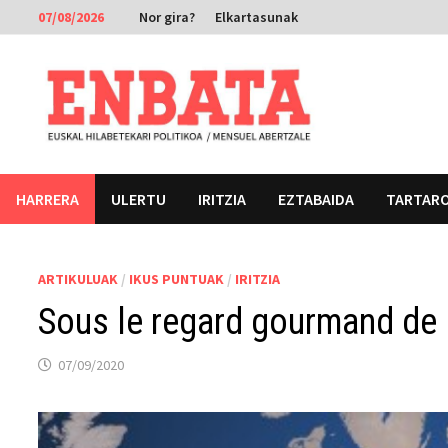
Skip
07/08/2026
Nor gira?
Elkartasunak
to
content
HARRERA
ULERTU
IRITZIA
EZTABAIDA
TARTAR
ARTIKULUAK
/
IKUS PUNTUAK
/
IRITZIA
Sous le regard gourmand de
07/09/2020