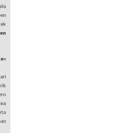
ela
een
zek
en
te»
ari
rik
ero
lea
eta
ean