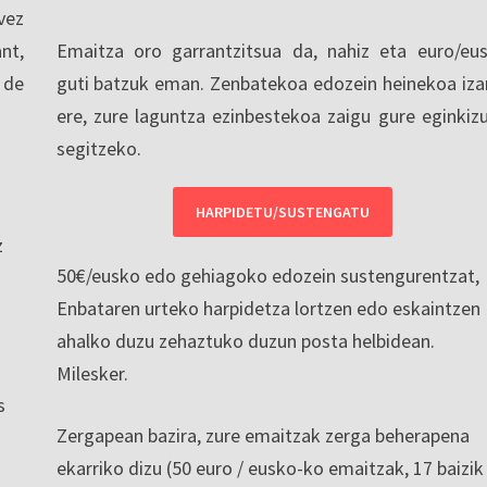
vez
nt,
Emaitza oro garrantzitsua da, nahiz eta euro/eu
 de
guti batzuk eman. Zenbatekoa edozein heinekoa iza
ere, zure laguntza ezinbestekoa zaigu gure eginkiz
segitzeko.
HARPIDETU/SUSTENGATU
z
50€/eusko edo gehiagoko edozein sustengurentzat,
Enbataren urteko harpidetza lortzen edo eskaintzen
ahalko duzu zehaztuko duzun posta helbidean.
Milesker.
s
Zergapean bazira, zure emaitzak zerga beherapena
ekarriko dizu (50 euro / eusko-ko emaitzak, 17 baizik