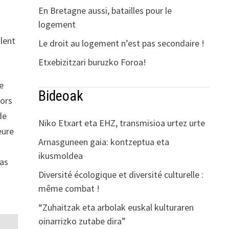
En Bretagne aussi, batailles pour le
logement
ulent
Le droit au logement n’est pas secondaire !
Etxebizitzari buruzko Foroa!
e
Bideoak
lors
de
Niko Etxart eta EHZ, transmisioa urtez urte
eure
Arnasguneen gaia: kontzeptua eta
ikusmoldea
sas
Diversité écologique et diversité culturelle :
même combat !
“Zuhaitzak eta arbolak euskal kulturaren
oinarrizko zutabe dira”