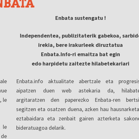
Enbata sustengatu !
Independentea, publizitaterik gabekoa, sarbid
irekia, bere irakurleek diruztatua
Enbata.Info-ri emaitza bat egin
edo harpidetu zaitezte hilabetekariari
ale
Enbata.info aktualitate abertzale eta progresi
vue
aipatzen duen web astekaria da, hilabate
, le
argitaratzen den paperezko Enbata-ren berts
segitzen eta osatzen duena, azken hau hausnarketa
eztabaidara eta zenbait gairen azterketa sakon
 le
bideratuagoa delarik.
 de