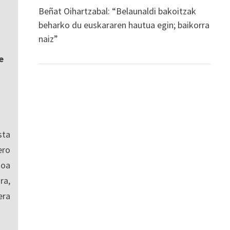
Beñat Oihartzabal: “Belaunaldi bakoitzak
beharko du euskararen hautua egin; baikorra
naiz”
e
sta
ro
ioa
ra,
era