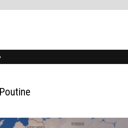
O
 Poutine