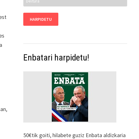
est
es
a
Enbatari harpidetu!
dan,
50€tik goiti, hilabete guziz Enbata aldizkaria