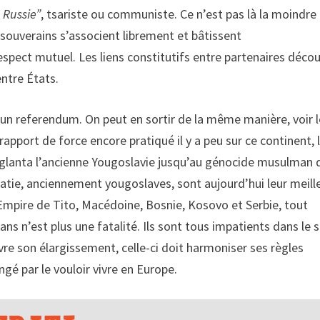
 Russie”
, tsariste ou communiste. Ce n’est pas là la moindre
 souverains s’associent librement et bâtissent
spect mutuel. Les liens constitutifs entre partenaires déco
entre États.
un referendum. On peut en sortir de la même manière, voir l
rapport de force encore pratiqué il y a peu sur ce continent, 
nglanta l’ancienne Yougoslavie jusqu’au génocide musulman 
roatie, anciennement yougoslaves, sont aujourd’hui leur meill
Empire de Tito, Macédoine, Bosnie, Kosovo et Serbie, tout
s n’est plus une fatalité. Ils sont tous impatients dans le 
re son élargissement, celle-ci doit harmoniser ses règles
ngé par le vouloir vivre en Europe.