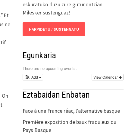
eskuratuko duzu zure gutunontzian.
Milesker sustenguaz!
.”
Et
us ne
HARPIDETU / SUSTENGATU
tif
Egunkaria
There are no upcoming events.
Add
View Calendar
Eztabaidan Enbatan
. On
et
Face à une France réac, l’alternative basque
Première exposition de baux fraduleux du
Pays Basque