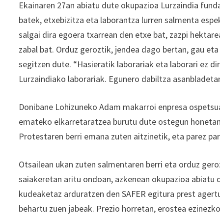
Ekainaren 27an abiatu dute okupazioa Lurzaindia funda
batek, etxebizitza eta laborantza lurren salmenta espe
salgai dira egoera txarrean den etxe bat, zazpi hektar
zabal bat. Orduz geroztik, jendea dago bertan, gau et
segitzen dute. “Hasieratik laborariak eta laborari ez d
Lurzaindiako laborariak. Egunero dabiltza asanbladeta
Donibane Lohizuneko Adam makarroi enpresa ospetsuare
emateko elkarretaratzea burutu dute ostegun honetan b
Protestaren berri emana zuten aitzinetik, eta parez pa
Otsailean ukan zuten salmentaren berri eta orduz geroz
saiakeretan aritu ondoan, azkenean okupazioa abiatu 
kudeaketaz arduratzen den SAFER egitura prest agertu 
behartu zuen jabeak. Prezio horretan, erostea ezinezk