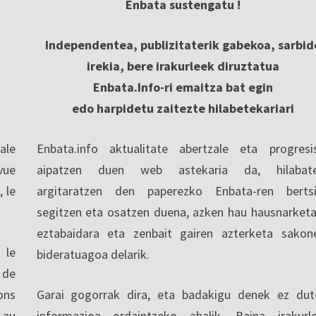
Enbata sustengatu !
Independentea, publizitaterik gabekoa, sarbid
irekia, bere irakurleek diruztatua
Enbata.Info-ri emaitza bat egin
edo harpidetu zaitezte hilabetekariari
ale
Enbata.info aktualitate abertzale eta progresi
vue
aipatzen duen web astekaria da, hilabate
, le
argitaratzen den paperezko Enbata-ren berts
segitzen eta osatzen duena, azken hau hausnarketa
eztabaidara eta zenbait gairen azterketa sakon
 le
bideratuagoa delarik.
 de
ons
Garai gogorrak dira, eta badakigu denek ez dut
 au
informazioa ordaintzeko ahalik. Baina irakurl