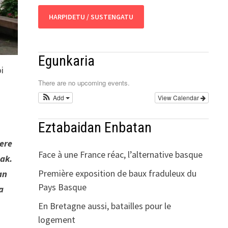
HARPIDETU / SUSTENGATU
Egunkaria
i
There are no upcoming events.
Add
View Calendar
Eztabaidan Enbatan
ere
Face à une France réac, l’alternative basque
eak.
Première exposition de baux fraduleux du
an
Pays Basque
a
En Bretagne aussi, batailles pour le
logement