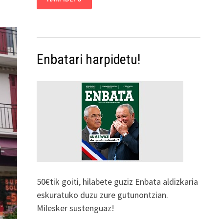
Enbatari harpidetu!
50€tik goiti, hilabete guziz Enbata aldizkaria
eskuratuko duzu zure gutunontzian.
Milesker sustenguaz!