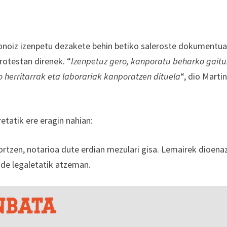
donoiz izenpetu dezakete behin betiko saleroste dokumentua
rotestan direnek. “
Izenpetuz gero, kanporatu beharko gaitu
 herritarrak eta laborariak kanporatzen dituela
“, dio Marti
etatik ere eragin nahian:
lortzen, notarioa dute erdian mezulari gisa. Lemairek dioenaz
ide legaletatik atzeman.