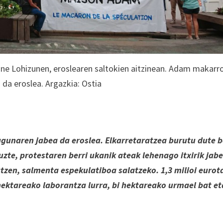
ne Lohizunen, eroslearen saltokien aitzinean. Adam makarro
da eroslea. Argazkia: Ostia
unaren jabea da eroslea. Elkarretaratzea burutu dute b
tuzte, protestaren berri ukanik ateak lehenago itxirik jab
tzen, salmenta espekulatiboa salatzeko. 1,3 milioi eurot
 hektareako laborantza lurra, bi hektareako urmael bat et