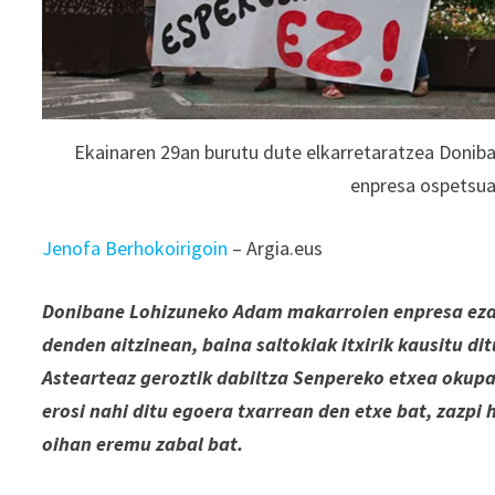
Ekainaren 29an burutu dute elkarretaratzea Doniba
enpresa ospetsua 
Jenofa Berhokoirigoin
– Argia.eus
Donibane Lohizuneko Adam makarroien enpresa ezag
denden aitzinean, baina saltokiak itxirik kausitu di
Astearteaz geroztik dabiltza Senpereko etxea okupa
erosi nahi ditu egoera txarrean den etxe bat, zazpi
oihan eremu zabal bat.