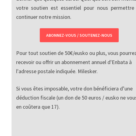
votre soutien est essentiel pour nous permettre
continuer notre mission.
ABONNEZ-VOUS / SOUTENEZ-NOUS
Pour tout soutien de 50€/eusko ou plus, vous pourre
recevoir ou offrir un abonnement annuel d'Enbata à
l'adresse postale indiquée. Milesker.
Si vous êtes imposable, votre don bénéficiera d’une
déduction fiscale (un don de 50 euros / eusko ne vou
en coûtera que 17).