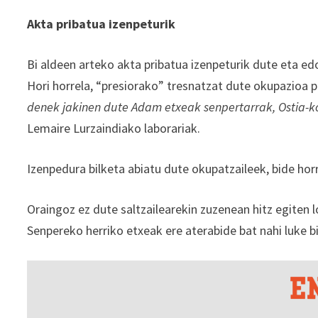
Akta pribatua izenpeturik
Bi aldeen arteko akta pribatua izenpeturik dute eta e
Hori horrela, “presiorako” tresnatzat dute okupazioa p
denek jakinen dute Adam etxeak senpertarrak, Ostia-ko
Lemaire Lurzaindiako laborariak.
Izenpedura bilketa abiatu dute okupatzaileek, bide horr
Oraingoz ez dute saltzailearekin zuzenean hitz egiten 
Senpereko herriko etxeak ere aterabide bat nahi luke b