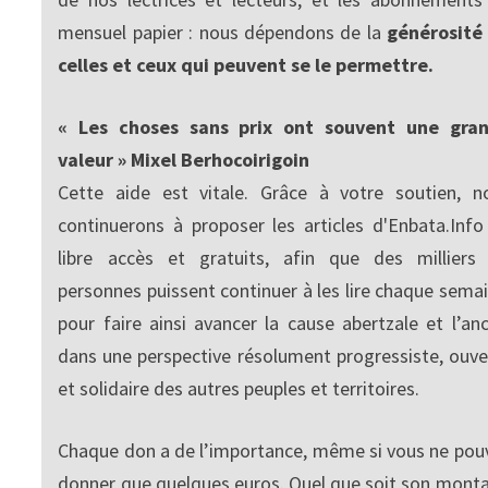
mensuel papier : nous dépendons de la
générosité
celles et ceux qui peuvent se le permettre.
« Les choses sans prix ont souvent une gra
valeur » Mixel Berhocoirigoin
Cette aide est vitale. Grâce à votre soutien, n
continuerons à proposer les articles d'Enbata.Info
libre accès et gratuits, afin que des milliers
personnes puissent continuer à les lire chaque semai
pour faire ainsi avancer la cause abertzale et l’anc
dans une perspective résolument progressiste, ouve
et solidaire des autres peuples et territoires.
Chaque don a de l’importance, même si vous ne pou
donner que quelques euros. Quel que soit son monta