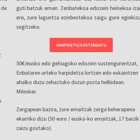
 de
guti batzuk eman. Zenbatekoa edozein heinekoa iza
ere, zure laguntza ezinbestekoa zaigu gure eginkiz
segitzeko.
HARPIDETU/SUSTENGATU
z
50€/eusko edo gehiagoko edozein sustengurentzat,
Enbataren urteko harpidetza lortzen edo eskaintzen
ahalko duzu zehaztuko duzun posta helbidean.
Milesker.
s
Zergapean bazira, zure emaitzak zerga beherapena
ekarriko dizu (50 euro / eusko-ko emaitzak, 17 baizik
zaizu gostako).