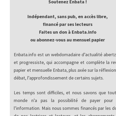
Soutenez Enbata !
Indépendant, sans pub, en accès libre,
financé par ses lecteurs
Faites un don à Enbata.info
ou abonnez-vous au mensuel papier
Enbata.info est un webdomadaire d’actualité abertz
et progressiste, qui accompagne et complète la re
papier et mensuelle Enbata, plus axée sur la réflexion
débat, l’approfondissement de certains sujets.
Les temps sont difficiles, et nous savons que tout
monde n’a pas la possibilité de payer pour
l’information. Mais nous sommes financés par les d
de nos lectrices et lecteurs, et les abonnements