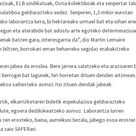
zioak, ELB sindikatuak, Ostia kolektiboak eta senpertar tal
kulatiboa geldiarazteko xedez. Senperen, 1,3 milioi eurotan
eako laborantza lurra, bi hektareako urmael bat eta oihan er
a egun eta aterabide bat adostu arte egoteko determinazioa
irenak batzen gara, interesgarria da”, dio Martin Lemaire
n biltzen, borrokari eman beharreko segidaz erabakitzeko.
n jabea da eroslea. Bere jarrera salatzeko eta arazoaren b
errogei bat lagunek, hiri horretan dituen denden aitzinean
rekoa saihesteko asmoz itxi zituen dendak jabeak.
tik, elkarrizketaren bidetik espekulazioa geldiarazteko
dute, egoera desblokeatzeko asmoz. Laborantza lurren
zen erosteko, baina, aurreikusi bezala, jabego osoa eroster
oa zaio SAFERari.