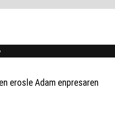
O
ren erosle Adam enpresaren