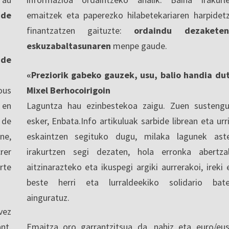
 de
emaitzek eta paperezko hilabetekariaren harpidet
finantzatzen gaituzte:
ordaindu dezaketen
eskuzabaltasunaren
menpe gaude.
nde
«Preziorik gabeko gauzek, usu, balio handia du
ous
Mixel Berhocoirigoin
 en
Laguntza hau ezinbestekoa zaigu. Zuen sustengu
 de
esker, Enbata.Info artikuluak sarbide librean eta urri
ne,
eskaintzen segituko dugu, milaka lagunek ast
rer
irakurtzen segi dezaten, hola erronka abertza
rte
aitzinarazteko eta ikuspegi argiki aurrerakoi, ireki 
beste herri eta lurraldeekiko solidario bat
ainguratuz.
vez
nt,
Emaitza oro garrantzitsua da, nahiz eta euro/eu