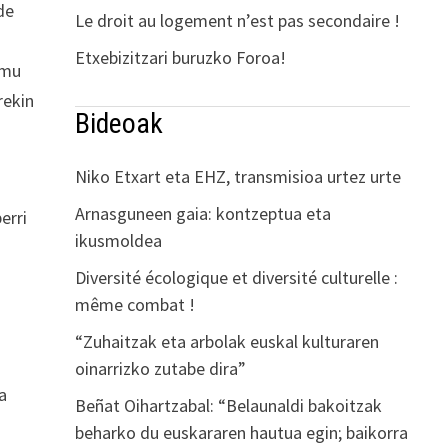
de
Le droit au logement n’est pas secondaire !
Etxebizitzari buruzko Foroa!
emu
rekin
Bideoak
Niko Etxart eta EHZ, transmisioa urtez urte
Arnasguneen gaia: kontzeptua eta
erri
ikusmoldea
.
Diversité écologique et diversité culturelle :
même combat !
“Zuhaitzak eta arbolak euskal kulturaren
oinarrizko zutabe dira”
a
Beñat Oihartzabal: “Belaunaldi bakoitzak
beharko du euskararen hautua egin; baikorra