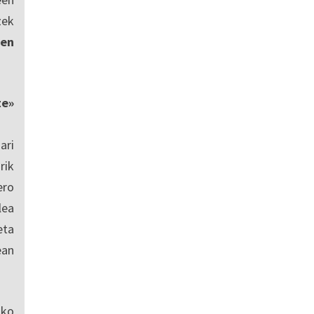
zek
en
te»
ari
rik
ero
lea
eta
ean
sko