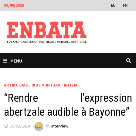
Skip
EU
FR
08/08/2026
to
content
MENU
ARTIKULUAK
/
IKUS PUNTUAK
/
IRITZIA
“Rendre l’expression
abertzale audible à Bayonne”
10/02/2014
by
Interview