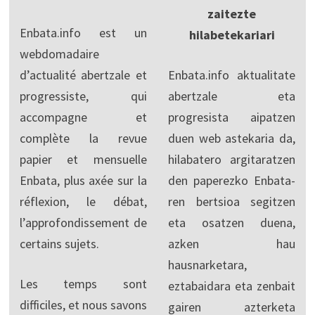
zaitezte
Enbata.info est un
hilabetekariari
webdomadaire
d’actualité abertzale et
Enbata.info aktualitate
progressiste, qui
abertzale eta
accompagne et
progresista aipatzen
complète la revue
duen web astekaria da,
papier et mensuelle
hilabatero argitaratzen
Enbata, plus axée sur la
den paperezko Enbata-
réflexion, le débat,
ren bertsioa segitzen
l’approfondissement de
eta osatzen duena,
certains sujets.
azken hau
hausnarketara,
Les temps sont
eztabaidara eta zenbait
difficiles, et nous savons
gairen azterketa