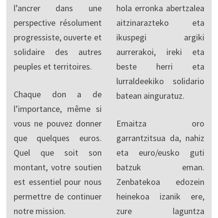
l’ancrer dans une
hola erronka abertzalea
perspective résolument
aitzinarazteko eta
progressiste, ouverte et
ikuspegi argiki
solidaire des autres
aurrerakoi, ireki eta
peuples et territoires.
beste herri eta
lurraldeekiko solidario
Chaque don a de
batean ainguratuz.
l’importance, même si
vous ne pouvez donner
Emaitza oro
que quelques euros.
garrantzitsua da, nahiz
Quel que soit son
eta euro/eusko guti
montant, votre soutien
batzuk eman.
est essentiel pour nous
Zenbatekoa edozein
permettre de continuer
heinekoa izanik ere,
notre mission.
zure laguntza