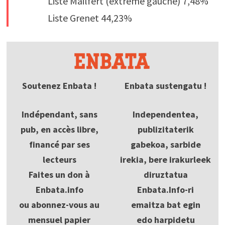
Liste Mailfert (extrême gauche) 7,48%
Liste Grenet 44,23%
Soutenez Enbata !
Enbata sustengatu !
Indépendant, sans
Independentea,
pub, en accès libre,
publizitaterik
financé par ses
gabekoa, sarbide
lecteurs
irekia, bere irakurleek
Faites un don à
diruztatua
Enbata.info
Enbata.Info-ri
ou abonnez-vous au
emaitza bat egin
mensuel papier
edo harpidetu