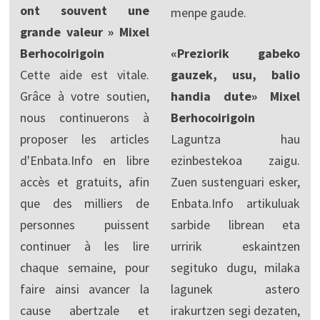
ont souvent une
menpe gaude.
grande valeur » Mixel
Berhocoirigoin
«Preziorik gabeko
Cette aide est vitale.
gauzek, usu, balio
Grâce à votre soutien,
handia dute» Mixel
nous continuerons à
Berhocoirigoin
proposer les articles
Laguntza hau
d'Enbata.Info en libre
ezinbestekoa zaigu.
accès et gratuits, afin
Zuen sustenguari esker,
que des milliers de
Enbata.Info artikuluak
personnes puissent
sarbide librean eta
continuer à les lire
urririk eskaintzen
chaque semaine, pour
segituko dugu, milaka
faire ainsi avancer la
lagunek astero
cause abertzale et
irakurtzen segi dezaten,