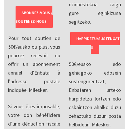
ezinbestekoa zaigu
gure eginkizuna
ABONNEZ-VOUS /
segitzeko.
SOUTENEZ-NOUS
Pour tout soutien de
HARPIDETU/SUSTENGAT
50€/eusko ou plus, vous
U
pourrez recevoir ou
offrir un abonnement
50€/eusko edo
annuel d'Enbata à
gehiagoko edozein
l'adresse postale
sustengurentzat,
indiquée. Milesker.
Enbataren urteko
harpidetza lortzen edo
Si vous êtes imposable,
eskaintzen ahalko duzu
votre don bénéficiera
zehaztuko duzun posta
d’une déduction fiscale
helbidean. Milesker.