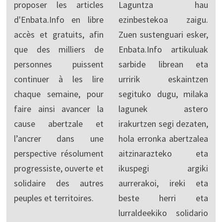
proposer les articles
Laguntza hau
d'Enbata.Info en libre
ezinbestekoa zaigu.
accès et gratuits, afin
Zuen sustenguari esker,
que des milliers de
Enbata.Info artikuluak
personnes puissent
sarbide librean eta
continuer à les lire
urririk eskaintzen
chaque semaine, pour
segituko dugu, milaka
faire ainsi avancer la
lagunek astero
cause abertzale et
irakurtzen segi dezaten,
l’ancrer dans une
hola erronka abertzalea
perspective résolument
aitzinarazteko eta
progressiste, ouverte et
ikuspegi argiki
solidaire des autres
aurrerakoi, ireki eta
peuples et territoires.
beste herri eta
lurraldeekiko solidario