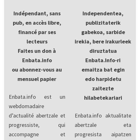
Indépendant, sans
Independentea,
pub, en accès libre,
publizitaterik
financé par ses
gabekoa, sarbide
lecteurs
irekia, bere irakurleek
Faites un don à
diruztatua
Enbata.info
Enbata.Info-ri
ou abonnez-vous au
emaitza bat egin
mensuel papier
edo harpidetu
zaitezte
Enbata.info est un
hilabetekariari
webdomadaire
d’actualité abertzale et
Enbata.info aktualitate
progressiste, qui
abertzale eta
accompagne et
progresista aipatzen