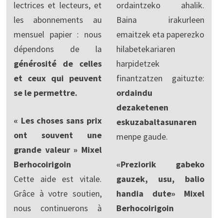
lectrices et lecteurs, et
ordaintzeko ahalik.
les abonnements au
Baina irakurleen
mensuel papier : nous
emaitzek eta paperezko
dépendons de la
hilabetekariaren
générosité de celles
harpidetzek
et ceux qui peuvent
finantzatzen gaituzte:
se le permettre.
ordaindu
dezaketenen
« Les choses sans prix
eskuzabaltasunaren
ont souvent une
menpe gaude.
grande valeur » Mixel
Berhocoirigoin
«Preziorik gabeko
Cette aide est vitale.
gauzek, usu, balio
Grâce à votre soutien,
handia dute» Mixel
nous continuerons à
Berhocoirigoin