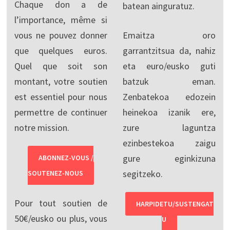
Chaque don a de
batean ainguratuz.
l’importance, même si
vous ne pouvez donner
Emaitza oro
que quelques euros.
garrantzitsua da, nahiz
Quel que soit son
eta euro/eusko guti
montant, votre soutien
batzuk eman.
est essentiel pour nous
Zenbatekoa edozein
permettre de continuer
heinekoa izanik ere,
notre mission.
zure laguntza
ezinbestekoa zaigu
gure eginkizuna
ABONNEZ-VOUS /
segitzeko.
SOUTENEZ-NOUS
Pour tout soutien de
HARPIDETU/SUSTENGAT
50€/eusko ou plus, vous
U