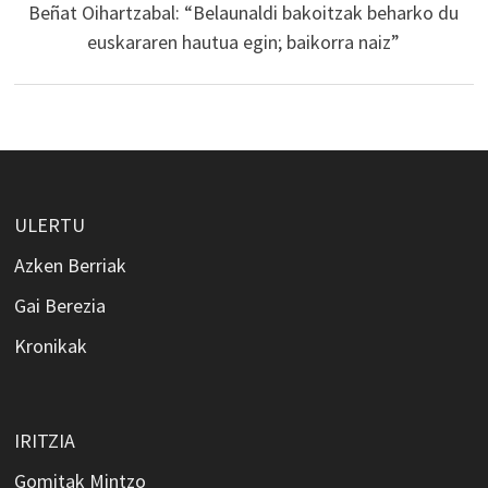
Beñat Oihartzabal: “Belaunaldi bakoitzak beharko du
euskararen hautua egin; baikorra naiz”
ULERTU
Azken Berriak
Gai Berezia
Kronikak
IRITZIA
Gomitak Mintzo