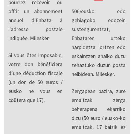
pourrez recevoir ou
offrir un abonnement
50€/eusko edo
annuel d'Enbata à
gehiagoko edozein
l'adresse postale
sustengurentzat,
indiquée. Milesker.
Enbataren urteko
harpidetza lortzen edo
Si vous êtes imposable,
eskaintzen ahalko duzu
votre don bénéficiera
zehaztuko duzun posta
d’une déduction fiscale
helbidean. Milesker.
(un don de 50 euros /
eusko ne vous en
Zergapean bazira, zure
coûtera que 17).
emaitzak zerga
beherapena ekarriko
dizu (50 euro / eusko-ko
emaitzak, 17 baizik ez