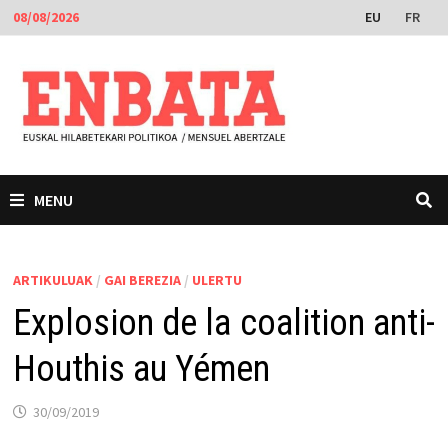
Skip
EU
FR
08/08/2026
to
content
MENU
ARTIKULUAK
/
GAI BEREZIA
/
ULERTU
Explosion de la coalition anti-
Houthis au Yémen
30/09/2019