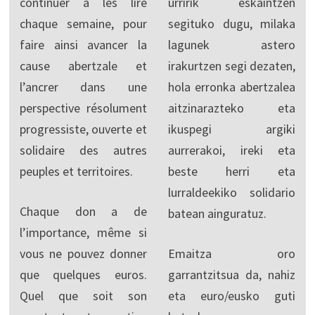
continuer à les lire
urririk eskaintzen
chaque semaine, pour
segituko dugu, milaka
faire ainsi avancer la
lagunek astero
cause abertzale et
irakurtzen segi dezaten,
l’ancrer dans une
hola erronka abertzalea
perspective résolument
aitzinarazteko eta
progressiste, ouverte et
ikuspegi argiki
solidaire des autres
aurrerakoi, ireki eta
peuples et territoires.
beste herri eta
lurraldeekiko solidario
Chaque don a de
batean ainguratuz.
l’importance, même si
vous ne pouvez donner
Emaitza oro
que quelques euros.
garrantzitsua da, nahiz
Quel que soit son
eta euro/eusko guti