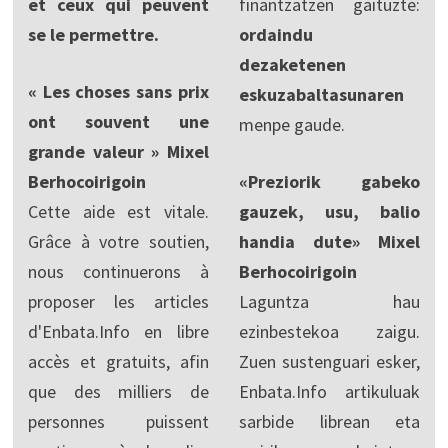
et ceux qui peuvent
finantzatzen gaituzte:
se le permettre.
ordaindu
dezaketenen
« Les choses sans prix
eskuzabaltasunaren
ont souvent une
menpe gaude.
grande valeur » Mixel
Berhocoirigoin
«Preziorik gabeko
Cette aide est vitale.
gauzek, usu, balio
Grâce à votre soutien,
handia dute» Mixel
nous continuerons à
Berhocoirigoin
proposer les articles
Laguntza hau
d'Enbata.Info en libre
ezinbestekoa zaigu.
accès et gratuits, afin
Zuen sustenguari esker,
que des milliers de
Enbata.Info artikuluak
personnes puissent
sarbide librean eta