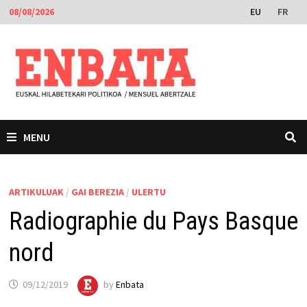
Skip
EU
FR
08/08/2026
to
content
MENU
ARTIKULUAK
/
GAI BEREZIA
/
ULERTU
Radiographie du Pays Basque
nord
09/12/2019
by
Enbata