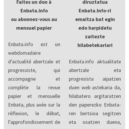
Faites un don à
diruztatua
Enbata.info
Enbata.Info-ri
ou abonnez-vous au
emaitza bat egin
mensuel papier
edo harpidetu
zaitezte
Enbata.info est un
hilabetekariari
webdomadaire
d’actualité abertzale et
Enbata.info aktualitate
progressiste, qui
abertzale eta
accompagne et
progresista aipatzen
complète la revue
duen web astekaria da,
papier et mensuelle
hilabatero argitaratzen
Enbata, plus axée sur la
den paperezko Enbata-
réflexion, le débat,
ren bertsioa segitzen
l’approfondissement de
eta osatzen duena,