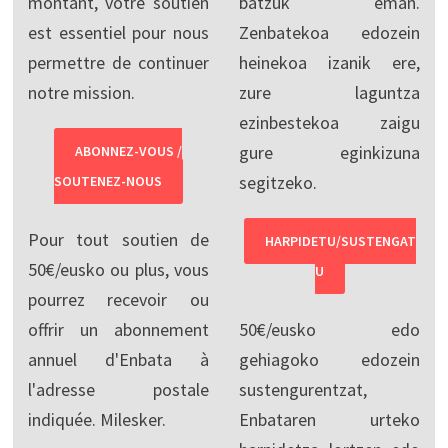
montant, votre soutien
batzuk eman.
est essentiel pour nous
Zenbatekoa edozein
permettre de continuer
heinekoa izanik ere,
notre mission.
zure laguntza
ezinbestekoa zaigu
gure eginkizuna
ABONNEZ-VOUS /
segitzeko.
SOUTENEZ-NOUS
Pour tout soutien de
HARPIDETU/SUSTENGAT
50€/eusko ou plus, vous
U
pourrez recevoir ou
offrir un abonnement
50€/eusko edo
annuel d'Enbata à
gehiagoko edozein
l'adresse postale
sustengurentzat,
indiquée. Milesker.
Enbataren urteko