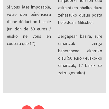
harpidetza lortzen edo
Si vous êtes imposable,
eskaintzen ahalko duzu
votre don bénéficiera
zehaztuko duzun posta
d’une déduction fiscale
helbidean. Milesker.
(un don de 50 euros /
eusko ne vous en
Zergapean bazira, zure
coûtera que 17).
emaitzak zerga
beherapena ekarriko
dizu (50 euro / eusko-ko
emaitzak, 17 baizik ez
zaizu gostako).