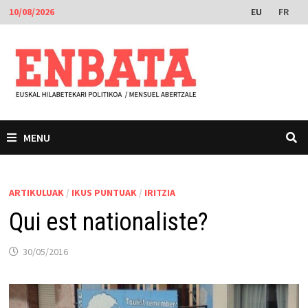
Skip
EU
FR
10/08/2026
to
content
MENU
ARTIKULUAK
/
IKUS PUNTUAK
/
IRITZIA
Qui est nationaliste?
30/05/2016