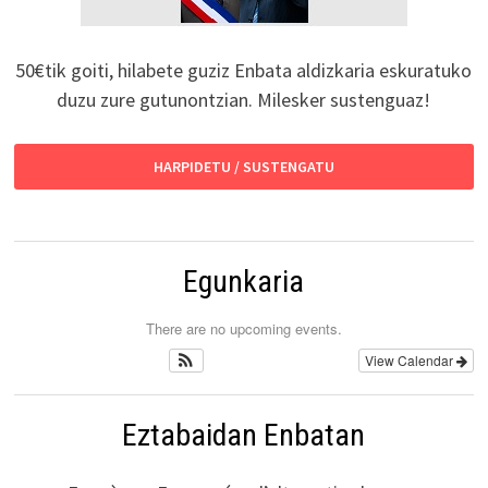
50€tik goiti, hilabete guziz Enbata aldizkaria eskuratuko
duzu zure gutunontzian. Milesker sustenguaz!
HARPIDETU / SUSTENGATU
Egunkaria
There are no upcoming events.
View Calendar
Eztabaidan Enbatan