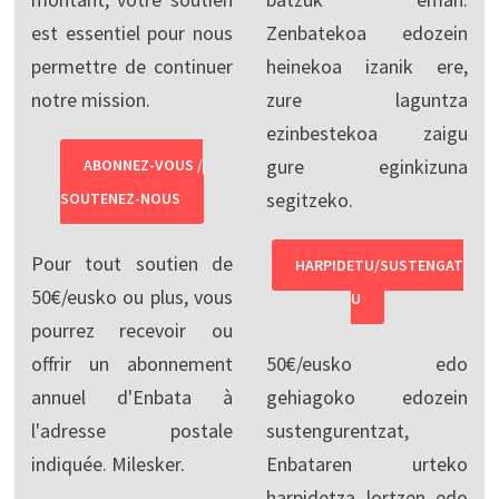
est essentiel pour nous
Zenbatekoa edozein
permettre de continuer
heinekoa izanik ere,
notre mission.
zure laguntza
ezinbestekoa zaigu
gure eginkizuna
ABONNEZ-VOUS /
segitzeko.
SOUTENEZ-NOUS
Pour tout soutien de
HARPIDETU/SUSTENGAT
50€/eusko ou plus, vous
U
pourrez recevoir ou
offrir un abonnement
50€/eusko edo
annuel d'Enbata à
gehiagoko edozein
l'adresse postale
sustengurentzat,
indiquée. Milesker.
Enbataren urteko
harpidetza lortzen edo