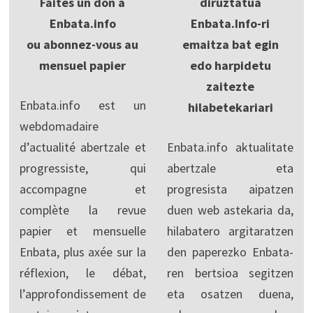
Faites un don à
diruztatua
Enbata.info
Enbata.Info-ri
ou abonnez-vous au
emaitza bat egin
mensuel papier
edo harpidetu
zaitezte
Enbata.info est un
hilabetekariari
webdomadaire
d’actualité abertzale et
Enbata.info aktualitate
progressiste, qui
abertzale eta
accompagne et
progresista aipatzen
complète la revue
duen web astekaria da,
papier et mensuelle
hilabatero argitaratzen
Enbata, plus axée sur la
den paperezko Enbata-
réflexion, le débat,
ren bertsioa segitzen
l’approfondissement de
eta osatzen duena,