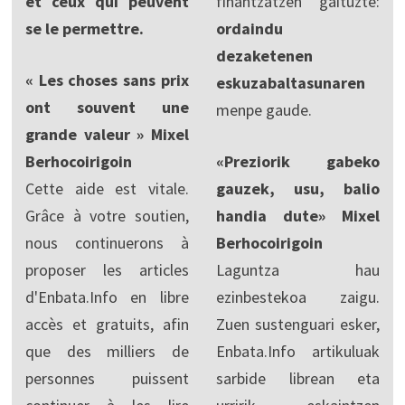
et ceux qui peuvent
finantzatzen gaituzte:
se le permettre.
ordaindu
dezaketenen
« Les choses sans prix
eskuzabaltasunaren
ont souvent une
menpe gaude.
grande valeur » Mixel
Berhocoirigoin
«Preziorik gabeko
Cette aide est vitale.
gauzek, usu, balio
Grâce à votre soutien,
handia dute» Mixel
nous continuerons à
Berhocoirigoin
proposer les articles
Laguntza hau
d'Enbata.Info en libre
ezinbestekoa zaigu.
accès et gratuits, afin
Zuen sustenguari esker,
que des milliers de
Enbata.Info artikuluak
personnes puissent
sarbide librean eta