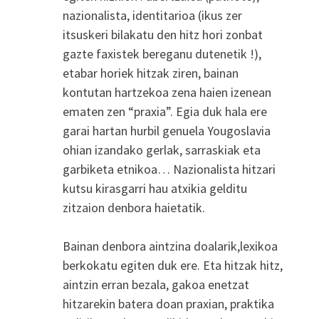
nazionalista, identitarioa (ikus zer
itsuskeri bilakatu den hitz hori zonbat
gazte faxistek bereganu dutenetik !),
etabar horiek hitzak ziren, bainan
kontutan hartzekoa zena haien izenean
ematen zen “praxia”. Egia duk hala ere
garai hartan hurbil genuela Yougoslavia
ohian izandako gerlak, sarraskiak eta
garbiketa etnikoa… Nazionalista hitzari
kutsu kirasgarri hau atxikia gelditu
zitzaion denbora haietatik.
Bainan denbora aintzina doalarik,lexikoa
berkokatu egiten duk ere. Eta hitzak hitz,
aintzin erran bezala, gakoa enetzat
hitzarekin batera doan praxian, praktika