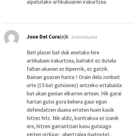
aipatutako artikukuaren irakurtzea.
dio:
Joxe Del Cura
(e)k
23:54 30/05/2016
Beti plazer bat duk enetako hire
artikuluen irakurtzea, baitakit ez dutela
faltan ukanen ez biperrrik, ez gatzik.
Bainan goazen harira ! Orain dela zonbait
urte (15 bat gutxienez) antzeko eztabaida
bat ukan genian elkarren artean. Hik garai
hartan gutxi gora behera gaur egun
defendatzen duana erraten huen kasik
hitzez hitz. Nik aldiz, kontrakoa ez izanik
ere, hitzen garrantziari kasu gutxiago
egiten nizkion : abertzalea (patriote),