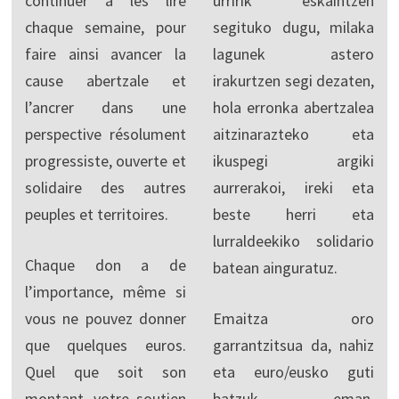
continuer à les lire
urririk eskaintzen
chaque semaine, pour
segituko dugu, milaka
faire ainsi avancer la
lagunek astero
cause abertzale et
irakurtzen segi dezaten,
l’ancrer dans une
hola erronka abertzalea
perspective résolument
aitzinarazteko eta
progressiste, ouverte et
ikuspegi argiki
solidaire des autres
aurrerakoi, ireki eta
peuples et territoires.
beste herri eta
lurraldeekiko solidario
Chaque don a de
batean ainguratuz.
l’importance, même si
vous ne pouvez donner
Emaitza oro
que quelques euros.
garrantzitsua da, nahiz
Quel que soit son
eta euro/eusko guti
montant, votre soutien
batzuk eman.