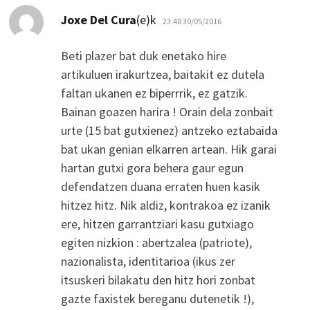
dio:
Joxe Del Cura
(e)k
23:48 30/05/2016
Beti plazer bat duk enetako hire
artikuluen irakurtzea, baitakit ez dutela
faltan ukanen ez biperrrik, ez gatzik.
Bainan goazen harira ! Orain dela zonbait
urte (15 bat gutxienez) antzeko eztabaida
bat ukan genian elkarren artean. Hik garai
hartan gutxi gora behera gaur egun
defendatzen duana erraten huen kasik
hitzez hitz. Nik aldiz, kontrakoa ez izanik
ere, hitzen garrantziari kasu gutxiago
egiten nizkion : abertzalea (patriote),
nazionalista, identitarioa (ikus zer
itsuskeri bilakatu den hitz hori zonbat
gazte faxistek bereganu dutenetik !),