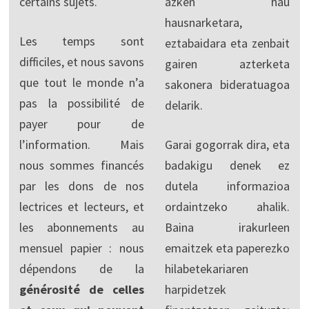
certains sujets.
azken hau
hausnarketara,
Les temps sont
eztabaidara eta zenbait
difficiles, et nous savons
gairen azterketa
que tout le monde n’a
sakonera bideratuagoa
pas la possibilité de
delarik.
payer pour de
l’information. Mais
Garai gogorrak dira, eta
nous sommes financés
badakigu denek ez
par les dons de nos
dutela informazioa
lectrices et lecteurs, et
ordaintzeko ahalik.
les abonnements au
Baina irakurleen
mensuel papier : nous
emaitzek eta paperezko
dépendons de la
hilabetekariaren
générosité de celles
harpidetzek