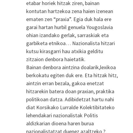
etabar horiek hitzak ziren, bainan
kontutan hartzekoa zena haien izenean
ematen zen “praxia”. Egia duk hala ere
garai hartan hurbil genuela Yougoslavia
ohian izandako gerlak, sarraskiak eta
garbiketa etnikoa… Nazionalista hitzari
kutsu kirasgarri hau atxikia gelditu
zitzaion denbora haietatik.
Bainan denbora aintzina doalarik,lexikoa
berkokatu egiten duk ere. Eta hitzak hitz,
aintzin erran bezala, gakoa enetzat
hitzarekin batera doan praxian, praktika
politikoan datza. Adibidetzat hartu nahi
diat Korsikako Lurralde Kolektibitateko
lehendakari nazionalistak Politis
aldizkarian dioena haren burua
nazionalistatzat duenez azaltzeko ?