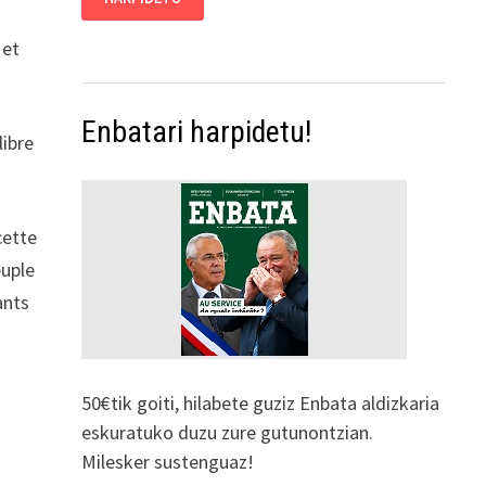
 et
Enbatari harpidetu!
libre
cette
euple
ants
50€tik goiti, hilabete guziz Enbata aldizkaria
eskuratuko duzu zure gutunontzian.
Milesker sustenguaz!