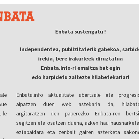
Enbata sustengatu !
Independentea, publizitaterik gabekoa, sarbid
irekia, bere irakurleek diruztatua
Enbata.Info-ri emaitza bat egin
edo harpidetu zaitezte hilabetekariari
ale
Enbata.info aktualitate abertzale eta progresi
vue
aipatzen duen web astekaria da, hilabate
, le
argitaratzen den paperezko Enbata-ren berts
segitzen eta osatzen duena, azken hau hausnarketa
eztabaidara eta zenbait gairen azterketa sakon