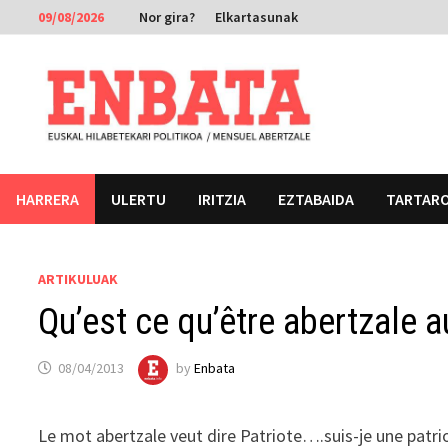
Skip
09/08/2026
Nor gira?
Elkartasunak
to
content
HARRERA
ULERTU
IRITZIA
EZTABAIDA
TARTAR
ARTIKULUAK
Qu’est ce qu’être abertzale a
08/04/2013
by
Enbata
Le mot abertzale veut dire Patriote….suis-je une patrio