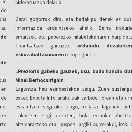
 le
bideratuagoa delarik.
 de
ons
Garai gogorrak dira, eta badakigu denek ez dut
 au
informazioa ordaintzeko ahalik. Baina irakurl
 de
emaitzek eta paperezko hilabetekariaren harpidet
finantzatzen gaituzte:
ordaindu dezaketen
eskuzabaltasunaren
menpe gaude.
nde
«Preziorik gabeko gauzek, usu, balio handia du
ous
Mixel Berhocoirigoin
 en
Laguntza hau ezinbestekoa zaigu. Zuen sustengu
 de
esker, Enbata.Info artikuluak sarbide librean eta urri
ne,
eskaintzen segituko dugu, milaka lagunek ast
rer
irakurtzen segi dezaten, hola erronka abertza
rte
aitzinarazteko eta ikuspegi argiki aurrerakoi, ireki 