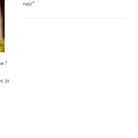
naiz”
me ?
ec la