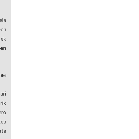
ela
een
zek
en
te»
ari
rik
ero
lea
eta