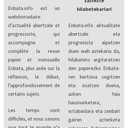
zaitezte
Enbata.info est un
hilabetekariari
webdomadaire
d’actualité abertzale et
Enbata.info aktualitate
progressiste, qui
abertzale eta
accompagne et
progresista aipatzen
complète la revue
duen web astekaria da,
papier et mensuelle
hilabatero argitaratzen
Enbata, plus axée sur la
den paperezko Enbata-
réflexion, le débat,
ren bertsioa segitzen
l’approfondissement de
eta osatzen duena,
certains sujets.
azken hau
hausnarketara,
Les temps sont
eztabaidara eta zenbait
difficiles, et nous savons
gairen azterketa
que tout le monde n’a