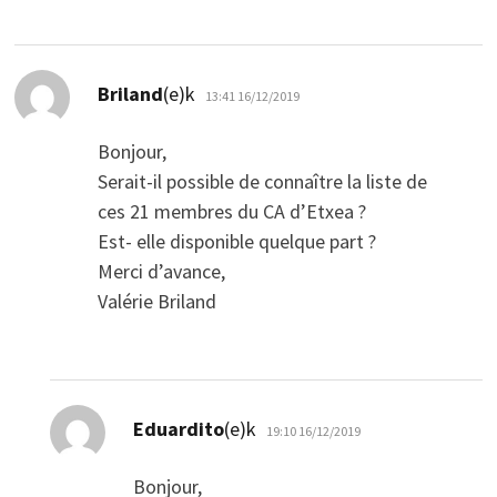
dio:
Briland
(e)k
13:41 16/12/2019
Bonjour,
Serait-il possible de connaître la liste de
ces 21 membres du CA d’Etxea ?
Est- elle disponible quelque part ?
Merci d’avance,
Valérie Briland
dio:
Eduardito
(e)k
19:10 16/12/2019
Bonjour,