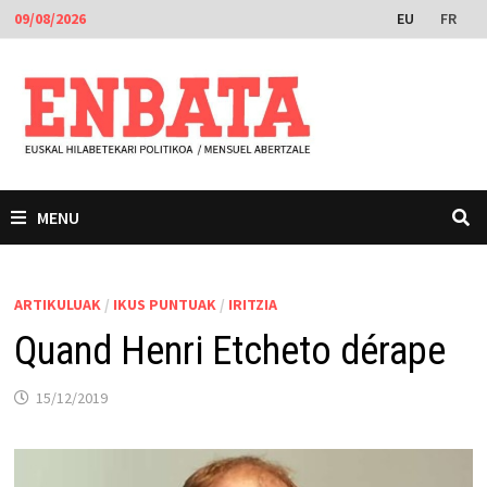
Skip
EU
FR
09/08/2026
to
content
MENU
ARTIKULUAK
/
IKUS PUNTUAK
/
IRITZIA
Quand Henri Etcheto dérape
15/12/2019