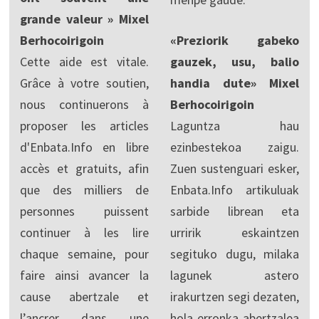
grande valeur » Mixel
Berhocoirigoin
«Preziorik gabeko
Cette aide est vitale.
gauzek, usu, balio
Grâce à votre soutien,
handia dute» Mixel
nous continuerons à
Berhocoirigoin
proposer les articles
Laguntza hau
d'Enbata.Info en libre
ezinbestekoa zaigu.
accès et gratuits, afin
Zuen sustenguari esker,
que des milliers de
Enbata.Info artikuluak
personnes puissent
sarbide librean eta
continuer à les lire
urririk eskaintzen
chaque semaine, pour
segituko dugu, milaka
faire ainsi avancer la
lagunek astero
cause abertzale et
irakurtzen segi dezaten,
l’ancrer dans une
hola erronka abertzalea