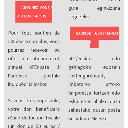
gure eginkizuna
ABONNEZ-VOUS /
segitzeko.
SOUTENEZ-NOUS
Pour tout soutien de
HARPIDETU/SUSTENGAT
50€/eusko ou plus, vous
U
pourrez recevoir ou
offrir un abonnement
50€/eusko edo
annuel d'Enbata à
gehiagoko edozein
l'adresse postale
sustengurentzat,
indiquée. Milesker.
Enbataren urteko
harpidetza lortzen edo
Si vous êtes imposable,
eskaintzen ahalko duzu
votre don bénéficiera
zehaztuko duzun posta
d’une déduction fiscale
helbidean. Milesker.
(un don de 50 euros /