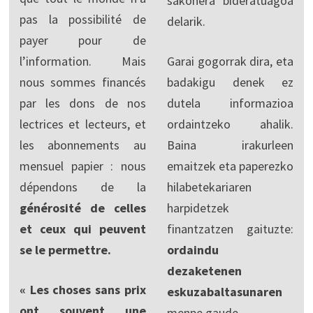
sakonera bideratuagoa
pas la possibilité de
delarik.
payer pour de
l’information. Mais
Garai gogorrak dira, eta
nous sommes financés
badakigu denek ez
par les dons de nos
dutela informazioa
lectrices et lecteurs, et
ordaintzeko ahalik.
les abonnements au
Baina irakurleen
mensuel papier : nous
emaitzek eta paperezko
dépendons de la
hilabetekariaren
générosité de celles
harpidetzek
et ceux qui peuvent
finantzatzen gaituzte:
se le permettre.
ordaindu
dezaketenen
« Les choses sans prix
eskuzabaltasunaren
ont souvent une
menpe gaude.