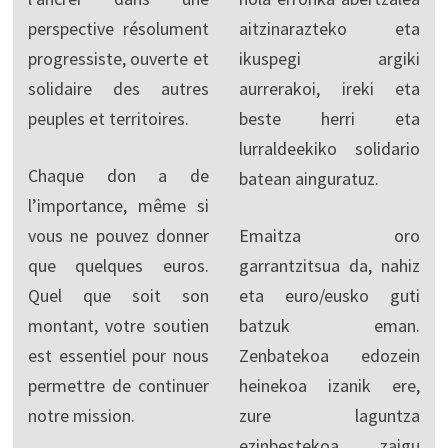
perspective résolument
aitzinarazteko eta
progressiste, ouverte et
ikuspegi argiki
solidaire des autres
aurrerakoi, ireki eta
peuples et territoires.
beste herri eta
lurraldeekiko solidario
Chaque don a de
batean ainguratuz.
l’importance, même si
vous ne pouvez donner
Emaitza oro
que quelques euros.
garrantzitsua da, nahiz
Quel que soit son
eta euro/eusko guti
montant, votre soutien
batzuk eman.
est essentiel pour nous
Zenbatekoa edozein
permettre de continuer
heinekoa izanik ere,
notre mission.
zure laguntza
ezinbestekoa zaigu