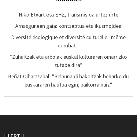
Niko Etxart eta EHZ, transmisioa urtez urte
Arnasguneen gaia: kontzeptua eta ikusmoldea
Diversité écologique et diversité culturelle : même
combat !
“Zuhaitzak eta arbolak euskal kulturaren oinarrizko
zutabe dira”
Beñat Oihartzabal: “Belaunaldi bakoitzak beharko du
euskararen hautua egin; baikorra naiz”
ULERTU