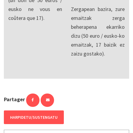
(un don de 50 euros /
eusko ne vous en
Zergapean bazira, zure
coûtera que 17).
emaitzak zerga
beherapena ekarriko
dizu (50 euro / eusko-ko
emaitzak, 17 baizik ez
zaizu gostako).
Partager
HARPIDETU/SUSTENGATU