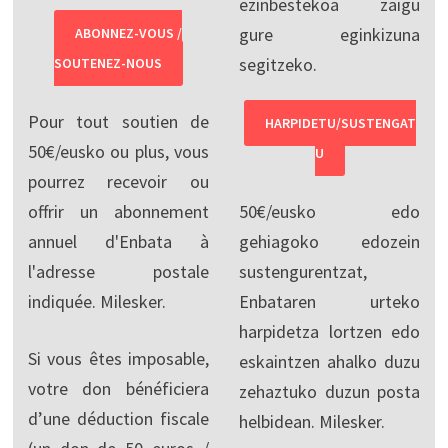
ezinbestekoa zaigu
gure eginkizuna
ABONNEZ-VOUS /
segitzeko.
SOUTENEZ-NOUS
Pour tout soutien de
HARPIDETU/SUSTENGAT
50€/eusko ou plus, vous
U
pourrez recevoir ou
offrir un abonnement
50€/eusko edo
annuel d'Enbata à
gehiagoko edozein
l'adresse postale
sustengurentzat,
indiquée. Milesker.
Enbataren urteko
harpidetza lortzen edo
Si vous êtes imposable,
eskaintzen ahalko duzu
votre don bénéficiera
zehaztuko duzun posta
d’une déduction fiscale
helbidean. Milesker.