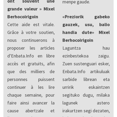
ont souvent une
menpe gaude.
grande valeur » Mixel
Berhocoirigoin
«Preziorik gabeko
Cette aide est vitale.
gauzek, usu, balio
Grâce à votre soutien,
handia dute» Mixel
nous continuerons à
Berhocoirigoin
proposer les articles
Laguntza hau
d'Enbata.Info en libre
ezinbestekoa zaigu.
accès et gratuits, afin
Zuen sustenguari esker,
que des milliers de
Enbata.Info artikuluak
personnes puissent
sarbide librean eta
continuer à les lire
urririk eskaintzen
chaque semaine, pour
segituko dugu, milaka
faire ainsi avancer la
lagunek astero
cause abertzale et
irakurtzen segi dezaten,