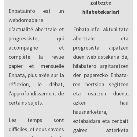
zaitezte
Enbata.info est un
hilabetekariari
webdomadaire
d’actualité abertzale et
Enbata.info aktualitate
progressiste, qui
abertzale eta
accompagne et
progresista aipatzen
complète la revue
duen web astekaria da,
papier et mensuelle
hilabatero argitaratzen
Enbata, plus axée sur la
den paperezko Enbata-
réflexion, le débat,
ren bertsioa segitzen
l’approfondissement de
eta osatzen duena,
certains sujets.
azken hau
hausnarketara,
Les temps sont
eztabaidara eta zenbait
difficiles, et nous savons
gairen azterketa