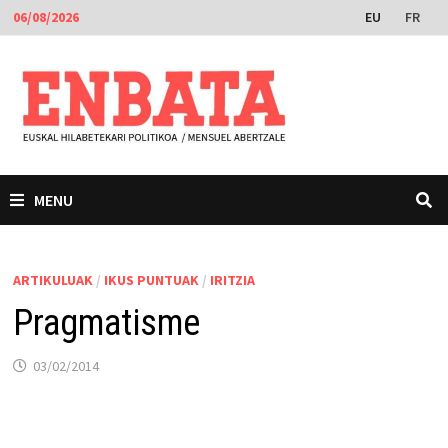
Skip
EU
FR
06/08/2026
to
content
MENU
ARTIKULUAK
/
IKUS PUNTUAK
/
IRITZIA
Pragmatisme
03/02/2014