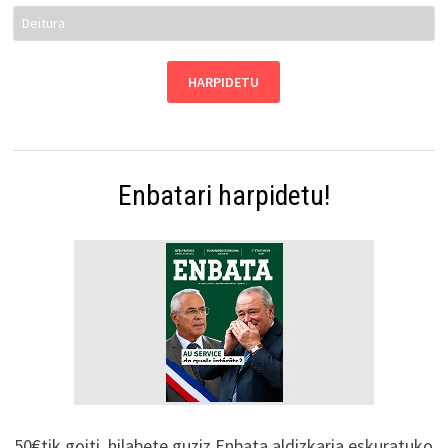
Enbatari harpidetu!
50€tik goiti, hilabete guziz Enbata aldizkaria eskuratuko