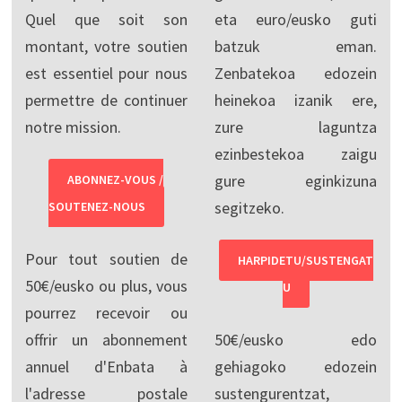
Quel que soit son
eta euro/eusko guti
montant, votre soutien
batzuk eman.
est essentiel pour nous
Zenbatekoa edozein
permettre de continuer
heinekoa izanik ere,
notre mission.
zure laguntza
ezinbestekoa zaigu
gure eginkizuna
ABONNEZ-VOUS /
segitzeko.
SOUTENEZ-NOUS
Pour tout soutien de
HARPIDETU/SUSTENGAT
50€/eusko ou plus, vous
U
pourrez recevoir ou
offrir un abonnement
50€/eusko edo
annuel d'Enbata à
gehiagoko edozein
l'adresse postale
sustengurentzat,