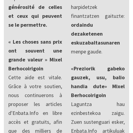
générosité de celles
harpidetzek
et ceux qui peuvent
finantzatzen gaituzte:
se le permettre.
ordaindu
dezaketenen
« Les choses sans prix
eskuzabaltasunaren
ont souvent une
menpe gaude.
grande valeur » Mixel
Berhocoirigoin
«Preziorik gabeko
Cette aide est vitale.
gauzek, usu, balio
Grâce à votre soutien,
handia dute» Mixel
nous continuerons à
Berhocoirigoin
proposer les articles
Laguntza hau
d'Enbata.Info en libre
ezinbestekoa zaigu.
accès et gratuits, afin
Zuen sustenguari esker,
que des milliers de
Enbata.Info artikuluak