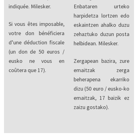
indiquée. Milesker.
Enbataren urteko
harpidetza lortzen edo
Si vous êtes imposable,
eskaintzen ahalko duzu
votre don bénéficiera
zehaztuko duzun posta
d’une déduction fiscale
helbidean. Milesker.
(un don de 50 euros /
eusko ne vous en
Zergapean bazira, zure
coûtera que 17).
emaitzak zerga
beherapena ekarriko
dizu (50 euro / eusko-ko
emaitzak, 17 baizik ez
zaizu gostako).