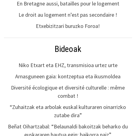
En Bretagne aussi, batailles pour le logement
Le droit au logement n’est pas secondaire !
Etxebizitzari buruzko Foroa!
Bideoak
Niko Etxart eta EHZ, transmisioa urtez urte
Arnasguneen gaia: kontzeptua eta ikusmoldea
Diversité écologique et diversité culturelle : même
combat !
“Zuhaitzak eta arbolak euskal kulturaren oinarrizko
zutabe dira”
Beñat Oihartzabal: “Belaunaldi bakoitzak beharko du
euskararen hautua egin; baikorra naiz”