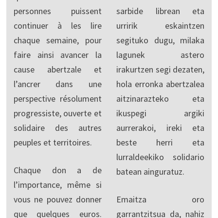
personnes puissent
sarbide librean eta
continuer à les lire
urririk eskaintzen
chaque semaine, pour
segituko dugu, milaka
faire ainsi avancer la
lagunek astero
cause abertzale et
irakurtzen segi dezaten,
l’ancrer dans une
hola erronka abertzalea
perspective résolument
aitzinarazteko eta
progressiste, ouverte et
ikuspegi argiki
solidaire des autres
aurrerakoi, ireki eta
peuples et territoires.
beste herri eta
lurraldeekiko solidario
Chaque don a de
batean ainguratuz.
l’importance, même si
vous ne pouvez donner
Emaitza oro
que quelques euros.
garrantzitsua da, nahiz