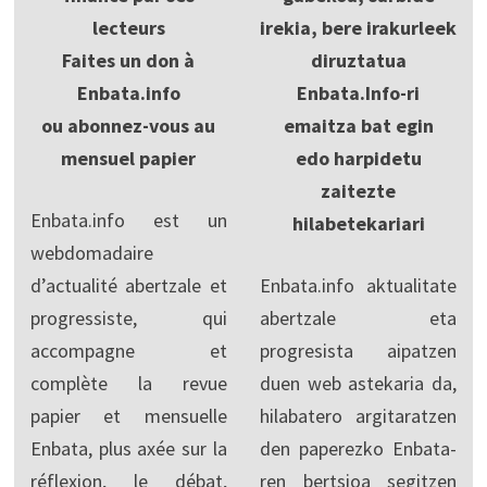
lecteurs
irekia, bere irakurleek
Faites un don à
diruztatua
Enbata.info
Enbata.Info-ri
ou abonnez-vous au
emaitza bat egin
mensuel papier
edo harpidetu
zaitezte
Enbata.info est un
hilabetekariari
webdomadaire
d’actualité abertzale et
Enbata.info aktualitate
progressiste, qui
abertzale eta
accompagne et
progresista aipatzen
complète la revue
duen web astekaria da,
papier et mensuelle
hilabatero argitaratzen
Enbata, plus axée sur la
den paperezko Enbata-
réflexion, le débat,
ren bertsioa segitzen