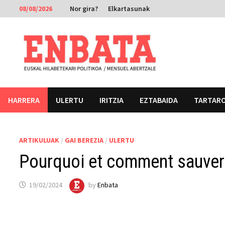
Skip
08/08/2026
Nor gira?
Elkartasunak
to
content
HARRERA
ULERTU
IRITZIA
EZTABAIDA
TARTAR
ARTIKULUAK
/
GAI BEREZIA
/
ULERTU
Pourquoi et comment sauver 
19/02/2024
by
Enbata