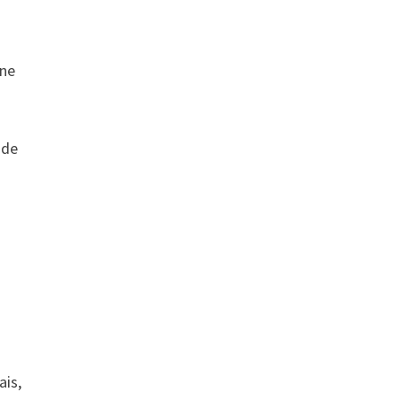
ine
 de
ais,