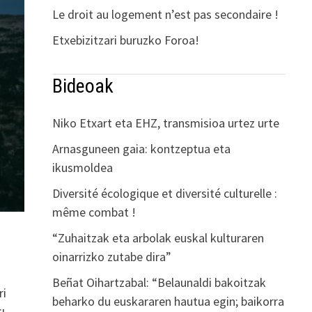
Le droit au logement n’est pas secondaire !
Etxebizitzari buruzko Foroa!
Bideoak
Niko Etxart eta EHZ, transmisioa urtez urte
Arnasguneen gaia: kontzeptua eta
ikusmoldea
Diversité écologique et diversité culturelle :
même combat !
“Zuhaitzak eta arbolak euskal kulturaren
oinarrizko zutabe dira”
Beñat Oihartzabal: “Belaunaldi bakoitzak
ri
beharko du euskararen hautua egin; baikorra