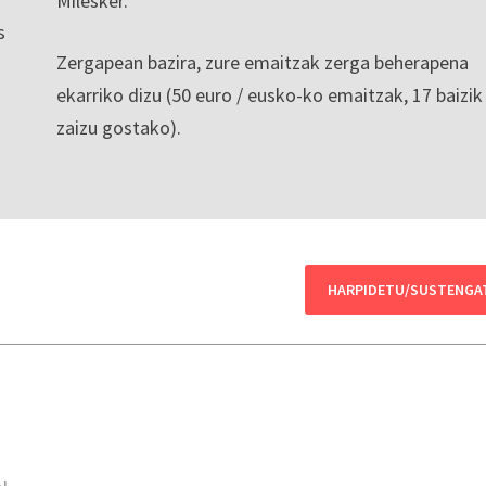
Milesker.
s
Zergapean bazira, zure emaitzak zerga beherapena
ekarriko dizu (50 euro / eusko-ko emaitzak, 17 baizik
zaizu gostako).
HARPIDETU/SUSTENGA