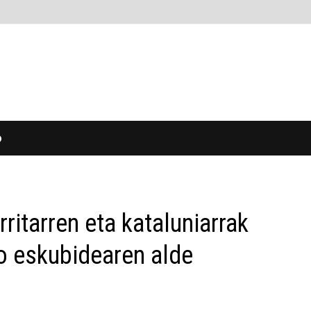
O
rritarren eta kataluniarrak
o eskubidearen alde