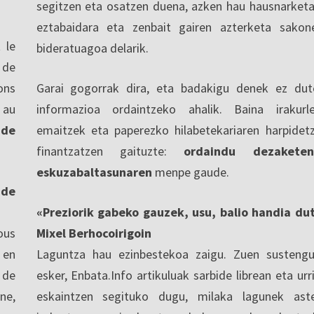
segitzen eta osatzen duena, azken hau hausnarketa
eztabaidara eta zenbait gairen azterketa sakon
 le
bideratuagoa delarik.
 de
ons
Garai gogorrak dira, eta badakigu denek ez dut
 au
informazioa ordaintzeko ahalik. Baina irakurl
 de
emaitzek eta paperezko hilabetekariaren harpidet
finantzatzen gaituzte:
ordaindu dezaketen
eskuzabaltasunaren
menpe gaude.
nde
«Preziorik gabeko gauzek, usu, balio handia du
ous
Mixel Berhocoirigoin
 en
Laguntza hau ezinbestekoa zaigu. Zuen sustengu
 de
esker, Enbata.Info artikuluak sarbide librean eta urri
ne,
eskaintzen segituko dugu, milaka lagunek ast