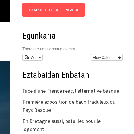
HARPIDETU / SUSTENGATU
Egunkaria
There are no upcoming events.
Add
View Calendar
Eztabaidan Enbatan
Face à une France réac, l’alternative basque
Première exposition de baux fraduleux du
Pays Basque
En Bretagne aussi, batailles pour le
logement