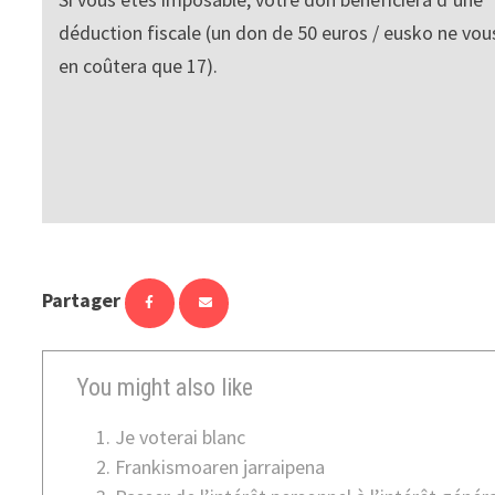
déduction fiscale (un don de 50 euros / eusko ne vou
en coûtera que 17).
Partager
You might also like
Je voterai blanc
Frankismoaren jarraipena