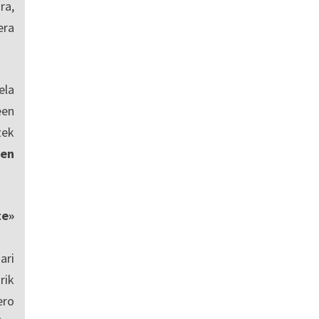
ra,
era
ela
een
zek
en
te»
ari
rik
ero