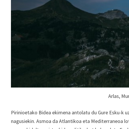
Arlas, M
Pirinioetako Bidea ekimena antolatu du Gure Esku-k uzt
nagusiekin. Asmoa da Atlantikoa eta Mediterraneoa lot