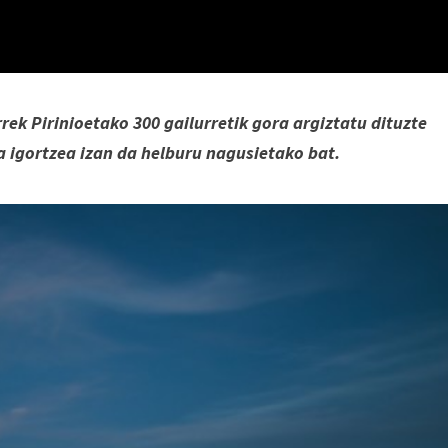
rek Pirinioetako 300 gailurretik gora argiztatu dituzte
 igortzea izan da helburu nagusietako bat.