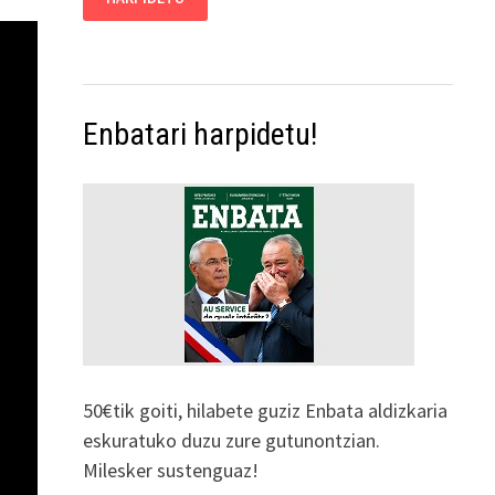
Enbatari harpidetu!
50€tik goiti, hilabete guziz Enbata aldizkaria
eskuratuko duzu zure gutunontzian.
Milesker sustenguaz!