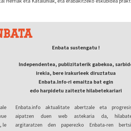
kal Herriak eta Kataluniak, eta erabakitzeko eskubidea prak
.
Enbata sustengatu !
Independentea, publizitaterik gabekoa, sarbid
irekia, bere irakurleek diruztatua
Enbata.Info-ri emaitza bat egin
edo harpidetu zaitezte hilabetekariari
ale
Enbata.info aktualitate abertzale eta progresi
vue
aipatzen duen web astekaria da, hilabate
, le
argitaratzen den paperezko Enbata-ren berts