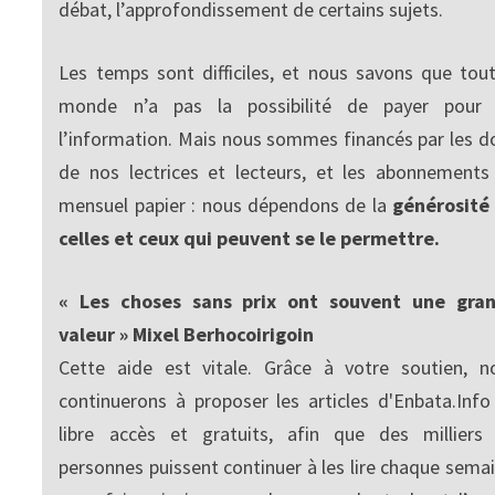
débat, l’approfondissement de certains sujets.
Les temps sont difficiles, et nous savons que tout
monde n’a pas la possibilité de payer pour
l’information. Mais nous sommes financés par les d
de nos lectrices et lecteurs, et les abonnements
mensuel papier : nous dépendons de la
générosité
celles et ceux qui peuvent se le permettre.
« Les choses sans prix ont souvent une gra
valeur » Mixel Berhocoirigoin
Cette aide est vitale. Grâce à votre soutien, n
continuerons à proposer les articles d'Enbata.Info
libre accès et gratuits, afin que des milliers
personnes puissent continuer à les lire chaque semai