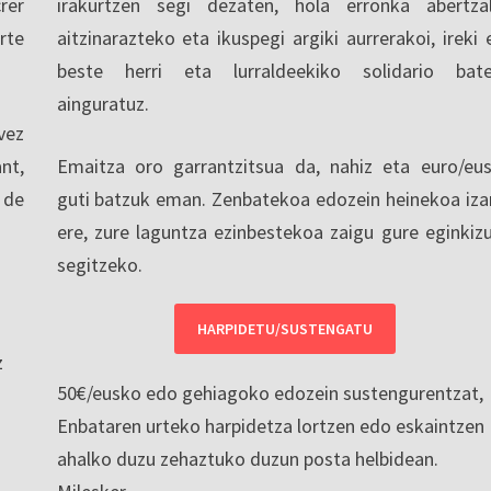
rer
irakurtzen segi dezaten, hola erronka abertza
rte
aitzinarazteko eta ikuspegi argiki aurrerakoi, ireki 
beste herri eta lurraldeekiko solidario bat
ainguratuz.
vez
nt,
Emaitza oro garrantzitsua da, nahiz eta euro/eu
 de
guti batzuk eman. Zenbatekoa edozein heinekoa iza
ere, zure laguntza ezinbestekoa zaigu gure eginkiz
segitzeko.
HARPIDETU/SUSTENGATU
z
50€/eusko edo gehiagoko edozein sustengurentzat,
Enbataren urteko harpidetza lortzen edo eskaintzen
ahalko duzu zehaztuko duzun posta helbidean.