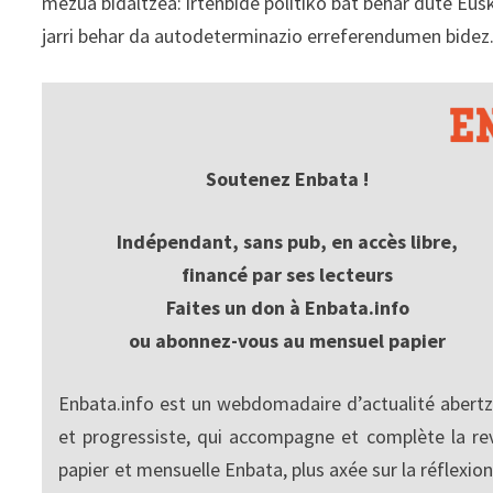
mezua bidaltzea: irtenbide politiko bat behar dute Eus
jarri behar da autodeterminazio erreferendumen bidez
Soutenez Enbata !
Indépendant, sans pub, en accès libre,
financé par ses lecteurs
Faites un don à Enbata.info
ou abonnez-vous au mensuel papier
Enbata.info est un webdomadaire d’actualité abertz
et progressiste, qui accompagne et complète la re
papier et mensuelle Enbata, plus axée sur la réflexion