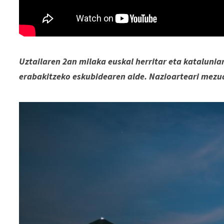
Uztailaren 2an milaka euskal herritar eta kataluniar
erabakitzeko eskubidearen alde. Nazioarteari mezua