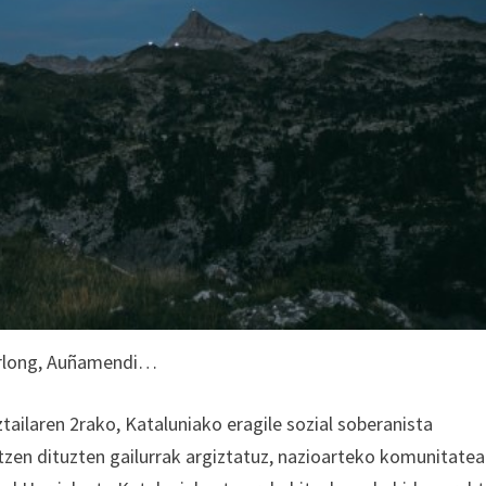
urlong, Auñamendi…
ailaren 2rako, Kataluniako eragile sozial soberanista
zen dituzten gailurrak argiztatuz, nazioarteko komunitatea