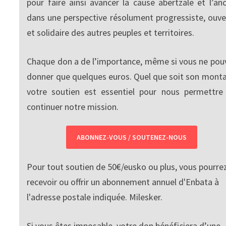
pour faire ainsi avancer la cause abertzale et l’anc
dans une perspective résolument progressiste, ouve
et solidaire des autres peuples et territoires.
Chaque don a de l’importance, même si vous ne pou
donner que quelques euros. Quel que soit son monta
votre soutien est essentiel pour nous permettre
continuer notre mission.
ABONNEZ-VOUS / SOUTENEZ-NOUS
Pour tout soutien de 50€/eusko ou plus, vous pourre
recevoir ou offrir un abonnement annuel d'Enbata à
l'adresse postale indiquée. Milesker.
Si vous êtes imposable, votre don bénéficiera d’une