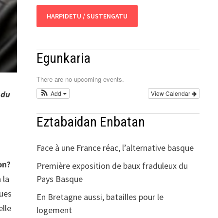
HARPIDETU / SUSTENGATU
Egunkaria
There are no upcoming events.
 du
Add
View Calendar
Eztabaidan Enbatan
Face à une France réac, l’alternative basque
on?
Première exposition de baux fraduleux du
Pays Basque
 la
ques
En Bretagne aussi, batailles pour le
elle
logement