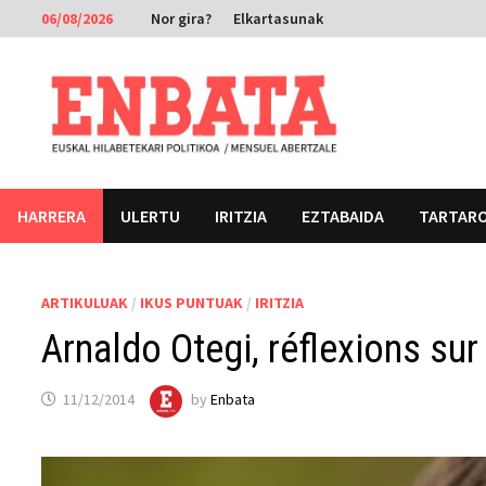
Skip
06/08/2026
Nor gira?
Elkartasunak
to
content
HARRERA
ULERTU
IRITZIA
EZTABAIDA
TARTAR
ARTIKULUAK
/
IKUS PUNTUAK
/
IRITZIA
Arnaldo Otegi, réflexions sur
11/12/2014
by
Enbata