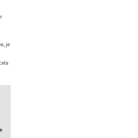
r
e, je
cela
e