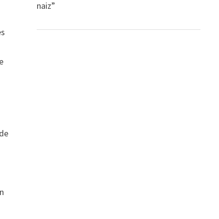
naiz”
es
e
 de
s
en