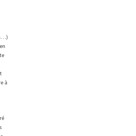
es…)
 en
te
t
re à
ré
s