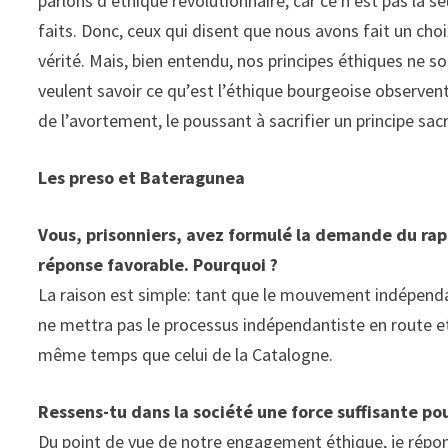
parlons d’éthique révolutionnaire, car ce n’est pas la s
faits. Donc, ceux qui disent que nous avons fait un cho
vérité. Mais, bien entendu, nos principes éthiques ne 
veulent savoir ce qu’est l’éthique bourgeoise observent 
de l’avortement, le poussant à sacrifier un principe sa
Les preso et Bateragunea
Vous, prisonniers, avez formulé la demande du ra
réponse favorable. Pourquoi ?
La raison est simple: tant que le mouvement indépenda
ne mettra pas le processus indépendantiste en route et
même temps que celui de la Catalogne.
Ressens-tu dans la société une force suffisante pou
Du point de vue de notre engagement éthique, je répo