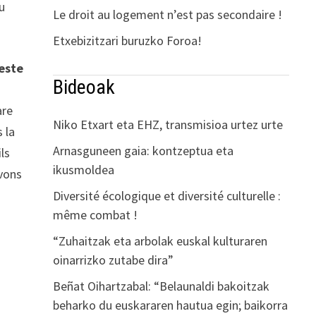
du
Le droit au logement n’est pas secondaire !
Etxebizitzari buruzko Foroa!
reste
Bideoak
are
Niko Etxart eta EHZ, transmisioa urtez urte
 la
Arnasguneen gaia: kontzeptua eta
ls
ikusmoldea
avons
Diversité écologique et diversité culturelle :
même combat !
“Zuhaitzak eta arbolak euskal kulturaren
oinarrizko zutabe dira”
Beñat Oihartzabal: “Belaunaldi bakoitzak
beharko du euskararen hautua egin; baikorra