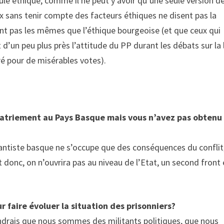
eule éthique, comme il ne peut y avoir qu’une seule version d
ix sans tenir compte des facteurs éthiques ne disent pas la
sont pas les mêmes que l’éthique bourgeoise (et que ceux qui
d’un peu plus près l’attitude du PP durant les débats sur la 
cré pour de misérables votes).
patriement au Pays Basque mais vous n’avez pas obtenu
ntiste basque ne s’occupe que des conséquences du conflit,
 donc, on n’ouvrira pas au niveau de l’Etat, un second front
r faire évoluer la situation des prisonniers?
ndrais que nous sommes des militants politiques, que nous