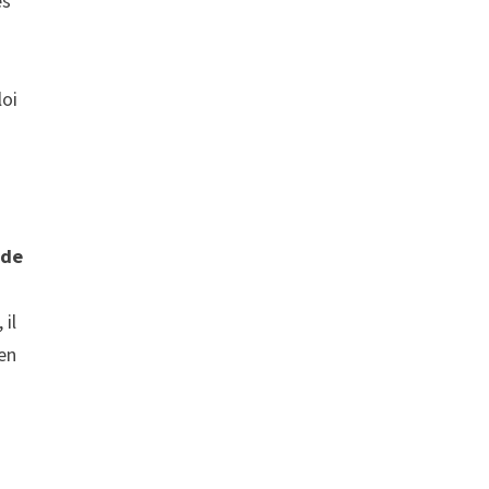
es
loi
 de
 il
 en