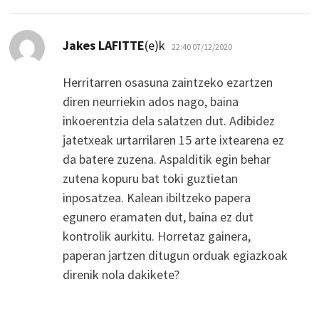
dio:
Jakes LAFITTE
(e)k
22:40 07/12/2020
Herritarren osasuna zaintzeko ezartzen
diren neurriekin ados nago, baina
inkoerentzia dela salatzen dut. Adibidez
jatetxeak urtarrilaren 15 arte ixtearena ez
da batere zuzena. Aspalditik egin behar
zutena kopuru bat toki guztietan
inposatzea. Kalean ibiltzeko papera
egunero eramaten dut, baina ez dut
kontrolik aurkitu. Horretaz gainera,
paperan jartzen ditugun orduak egiazkoak
direnik nola dakikete?