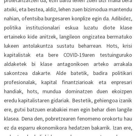
proletarizatzen da, ezin baitu lehen zuen bizi maila bera
atxiki, eta bestea, aldiz, lehen zuen bizimodua mantendu
nahian, ofentsiba burgesaren konplize egin da. Adibidez,
politika instituzionalari eskua luzatu diote klase
ertaineko kide anitzek, langileon ongizatea bermatuko
lukeen antolakuntza sustatu beharrean. Hots, krisi
kapitalistak eta bere COVID-19aren testuinguruko
aldaketek bi klase antagonikoen arteko arrakala
sakontzea dakarte. Alde batetik, badira politikari
profesionalak, kapital finantziarioak eta enpresari
handiak, hots, mundua dominatzen duen ekoizpen
eredu kapitalistaren gidariak. Bestetik, gehiengoa izanik
ere, gutxi batzuen erabakiei men egin behar dien langile
klasea. Dena den, pobretzearen fenomeno orokortu hau
ez da esparru ekonomikora hedatzen bakarrik. Izan ere,