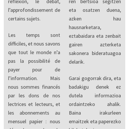
réflexion, le débat,
ren bertsioa segitzen
l’approfondissement de
eta osatzen duena,
certains sujets.
azken hau
hausnarketara,
Les temps sont
eztabaidara eta zenbait
difficiles, et nous savons
gairen azterketa
que tout le monde n’a
sakonera bideratuagoa
pas la possibilité de
delarik.
payer pour de
l’information. Mais
Garai gogorrak dira, eta
nous sommes financés
badakigu denek ez
par les dons de nos
dutela informazioa
lectrices et lecteurs, et
ordaintzeko ahalik.
les abonnements au
Baina irakurleen
mensuel papier : nous
emaitzek eta paperezko