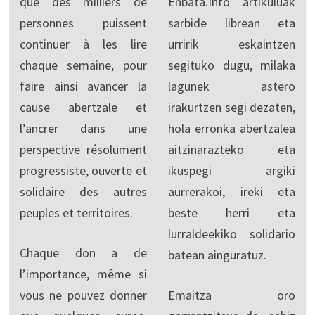
que des milliers de
Enbata.Info artikuluak
personnes puissent
sarbide librean eta
continuer à les lire
urririk eskaintzen
chaque semaine, pour
segituko dugu, milaka
faire ainsi avancer la
lagunek astero
cause abertzale et
irakurtzen segi dezaten,
l’ancrer dans une
hola erronka abertzalea
perspective résolument
aitzinarazteko eta
progressiste, ouverte et
ikuspegi argiki
solidaire des autres
aurrerakoi, ireki eta
peuples et territoires.
beste herri eta
lurraldeekiko solidario
Chaque don a de
batean ainguratuz.
l’importance, même si
vous ne pouvez donner
Emaitza oro