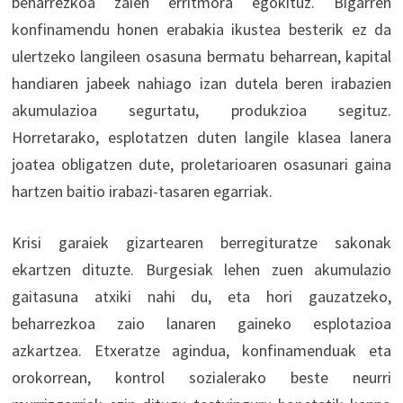
beharrezkoa zaien erritmora egokituz. Bigarren
konfinamendu honen erabakia ikustea besterik ez da
ulertzeko langileen osasuna bermatu beharrean, kapital
handiaren jabeek nahiago izan dutela beren irabazien
akumulazioa segurtatu, produkzioa segituz.
Horretarako, esplotatzen duten langile klasea lanera
joatea obligatzen dute, proletarioaren osasunari gaina
hartzen baitio irabazi-tasaren egarriak.
Krisi garaiek gizartearen berregituratze sakonak
ekartzen dituzte. Burgesiak lehen zuen akumulazio
gaitasuna atxiki nahi du, eta hori gauzatzeko,
beharrezkoa zaio lanaren gaineko esplotazioa
azkartzea. Etxeratze agindua, konfinamenduak eta
orokorrean, kontrol sozialerako beste neurri