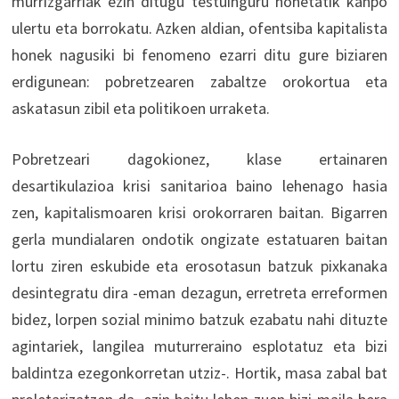
murrizgarriak ezin ditugu testuinguru honetatik kanpo
ulertu eta borrokatu. Azken aldian, ofentsiba kapitalista
honek nagusiki bi fenomeno ezarri ditu gure biziaren
erdigunean: pobretzearen zabaltze orokortua eta
askatasun zibil eta politikoen urraketa.
Pobretzeari dagokionez, klase ertainaren
desartikulazioa krisi sanitarioa baino lehenago hasia
zen, kapitalismoaren krisi orokorraren baitan. Bigarren
gerla mundialaren ondotik ongizate estatuaren baitan
lortu ziren eskubide eta erosotasun batzuk pixkanaka
desintegratu dira -eman dezagun, erretreta erreformen
bidez, lorpen sozial minimo batzuk ezabatu nahi dituzte
agintariek, langilea muturreraino esplotatuz eta bizi
baldintza ezegonkorretan utziz-. Hortik, masa zabal bat