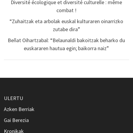
Diversité écologique et diversité culturelle : même
combat !
“Zuhaitzak eta arbolak euskal kulturaren oinarrizko
zutabe dira”
Beñat Oihartzabal: “Belaunaldi bakoitzak beharko du
euskararen hautua egin; baikorra naiz”
ULERTU
Azken Berriak
Gai Berezia
Kronikak