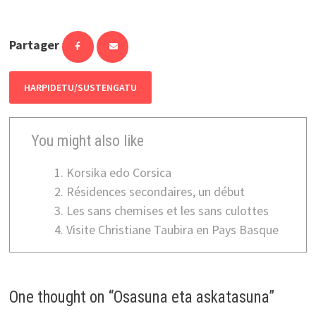
Partager
HARPIDETU/SUSTENGATU
You might also like
Korsika edo Corsica
Résidences secondaires, un début
Les sans chemises et les sans culottes
Visite Christiane Taubira en Pays Basque
One thought on “
Osasuna eta askatasuna
”