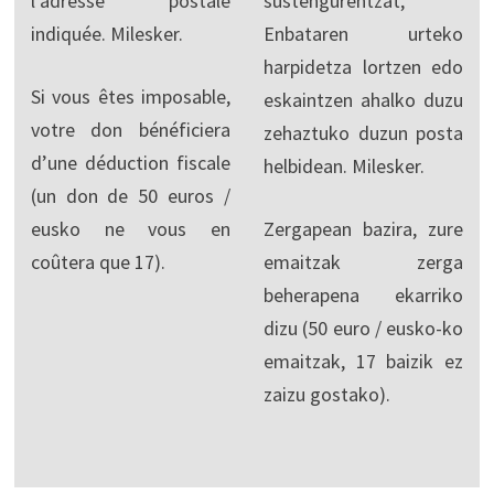
l'adresse postale
sustengurentzat,
indiquée. Milesker.
Enbataren urteko
harpidetza lortzen edo
Si vous êtes imposable,
eskaintzen ahalko duzu
votre don bénéficiera
zehaztuko duzun posta
d’une déduction fiscale
helbidean. Milesker.
(un don de 50 euros /
eusko ne vous en
Zergapean bazira, zure
coûtera que 17).
emaitzak zerga
beherapena ekarriko
dizu (50 euro / eusko-ko
emaitzak, 17 baizik ez
zaizu gostako).