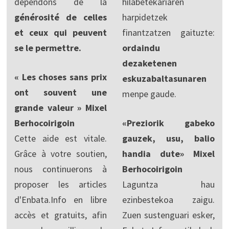
dépendons de la
hilabetekariaren
générosité de celles
harpidetzek
et ceux qui peuvent
finantzatzen gaituzte:
se le permettre.
ordaindu
dezaketenen
« Les choses sans prix
eskuzabaltasunaren
ont souvent une
menpe gaude.
grande valeur » Mixel
Berhocoirigoin
«Preziorik gabeko
Cette aide est vitale.
gauzek, usu, balio
Grâce à votre soutien,
handia dute» Mixel
nous continuerons à
Berhocoirigoin
proposer les articles
Laguntza hau
d'Enbata.Info en libre
ezinbestekoa zaigu.
accès et gratuits, afin
Zuen sustenguari esker,