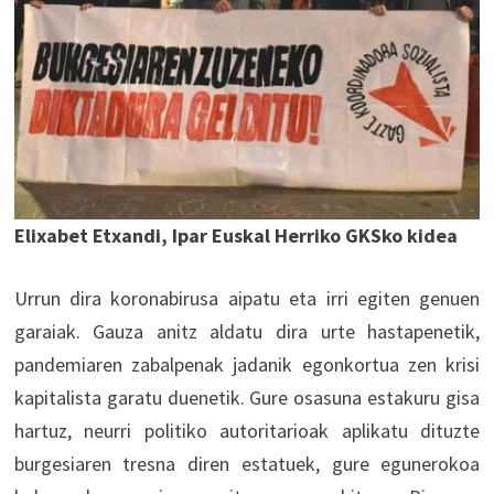
Elixabet Etxandi, Ipar Euskal Herriko GKSko kidea
Urrun dira koronabirusa aipatu eta irri egiten genuen
garaiak. Gauza anitz aldatu dira urte hastapenetik,
pandemiaren zabalpenak jadanik egonkortua zen krisi
kapitalista garatu duenetik. Gure osasuna estakuru gisa
hartuz, neurri politiko autoritarioak aplikatu dituzte
burgesiaren tresna diren estatuek, gure egunerokoa