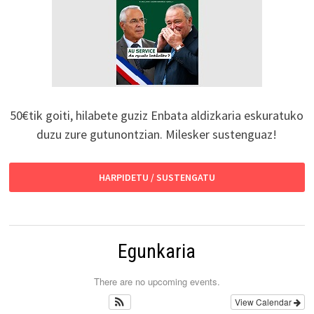
50€tik goiti, hilabete guziz Enbata aldizkaria eskuratuko
duzu zure gutunontzian. Milesker sustenguaz!
HARPIDETU / SUSTENGATU
Egunkaria
There are no upcoming events.
View Calendar