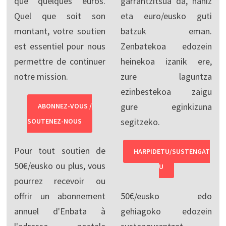
que quelques euros.
garrantzitsua da, nahiz
Quel que soit son
eta euro/eusko guti
montant, votre soutien
batzuk eman.
est essentiel pour nous
Zenbatekoa edozein
permettre de continuer
heinekoa izanik ere,
notre mission.
zure laguntza
ezinbestekoa zaigu
gure eginkizuna
ABONNEZ-VOUS /
segitzeko.
SOUTENEZ-NOUS
Pour tout soutien de
HARPIDETU/SUSTENGAT
50€/eusko ou plus, vous
U
pourrez recevoir ou
offrir un abonnement
50€/eusko edo
annuel d'Enbata à
gehiagoko edozein