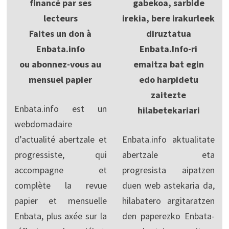
financé par ses
gabekoa, sarbide
lecteurs
irekia, bere irakurleek
Faites un don à
diruztatua
Enbata.info
Enbata.Info-ri
ou abonnez-vous au
emaitza bat egin
mensuel papier
edo harpidetu
zaitezte
Enbata.info est un
hilabetekariari
webdomadaire
d’actualité abertzale et
Enbata.info aktualitate
progressiste, qui
abertzale eta
accompagne et
progresista aipatzen
complète la revue
duen web astekaria da,
papier et mensuelle
hilabatero argitaratzen
Enbata, plus axée sur la
den paperezko Enbata-