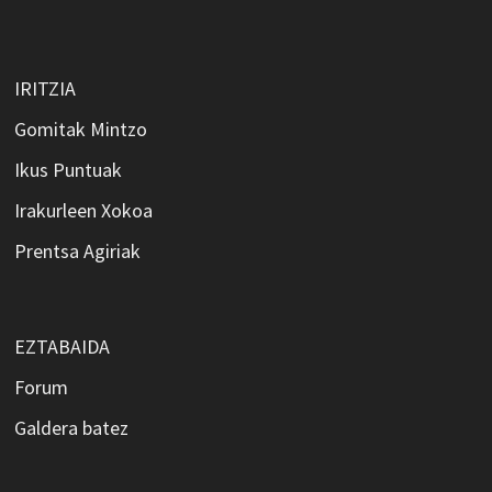
IRITZIA
Gomitak Mintzo
Ikus Puntuak
Irakurleen Xokoa
Prentsa Agiriak
EZTABAIDA
Forum
Galdera batez