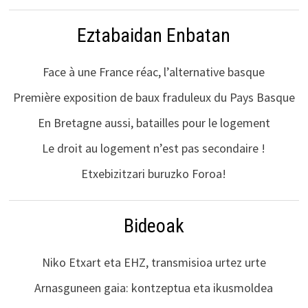
Eztabaidan Enbatan
Face à une France réac, l’alternative basque
Première exposition de baux fraduleux du Pays Basque
En Bretagne aussi, batailles pour le logement
Le droit au logement n’est pas secondaire !
Etxebizitzari buruzko Foroa!
Bideoak
Niko Etxart eta EHZ, transmisioa urtez urte
Arnasguneen gaia: kontzeptua eta ikusmoldea