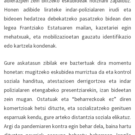
adierazpen zein biltzeko eskubideak noiznahi zapalduz.
Honen adibide lirateke indar-polizialaren irudi eta
bideoen hedatzea debekatzeko pasatzeko bidean den
legea Frantziako Estatuaren mailan, kazetariei egin
mehatxuak, eta mobilizazioetan gauzatu identifikazio
edo kartzela kondenak.
Gure askatasun zibilak ere baztertuak dira momentu
honetan: mugitzeko eskubidea murriztua da eta kontrol
soziala handitua, atestazioen derrigortzea eta indar
polizialaren etengabeko presentziarekin, izan bideetan
zein mugan. Ostatuak eta “beharrezkoak ez” diren
komertzioak hetsi dituzte, eta sozializatzeko genituen
esparruak kendu, gure arteko distantzia soziala elikatuz.
Argi da pandemiaren kontra egin behar dela, baina hartu