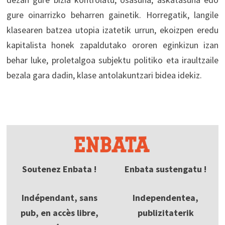
gure oinarrizko beharren gainetik. Horregatik, langile
klasearen batzea utopia izatetik urrun, ekoizpen eredu
kapitalista honek zapaldutako ororen eginkizun izan
behar luke, proletalgoa subjektu politiko eta iraultzaile
bezala gara dadin, klase antolakuntzari bidea idekiz.
Soutenez Enbata !
Enbata sustengatu !
Indépendant, sans
Independentea,
pub, en accès libre,
publizitaterik