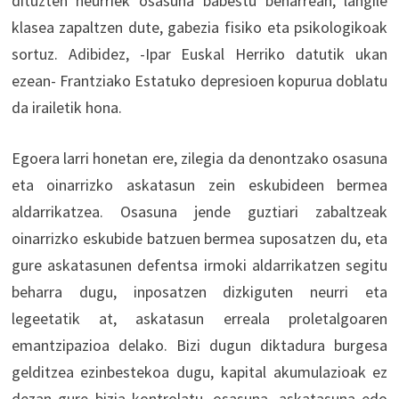
dituzten neurriek osasuna babestu beharrean, langile
klasea zapaltzen dute, gabezia fisiko eta psikologikoak
sortuz. Adibidez, -Ipar Euskal Herriko datutik ukan
ezean- Frantziako Estatuko depresioen kopurua doblatu
da irailetik hona.
Egoera larri honetan ere, zilegia da denontzako osasuna
eta oinarrizko askatasun zein eskubideen bermea
aldarrikatzea. Osasuna jende guztiari zabaltzeak
oinarrizko eskubide batzuen bermea suposatzen du, eta
gure askatasunen defentsa irmoki aldarrikatzen segitu
beharra dugu, inposatzen dizkiguten neurri eta
legeetatik at, askatasun erreala proletalgoaren
emantzipazioa delako. Bizi dugun diktadura burgesa
gelditzea ezinbestekoa dugu, kapital akumulazioak ez
dezan gure bizia kontrolatu, osasuna, askatasuna edo