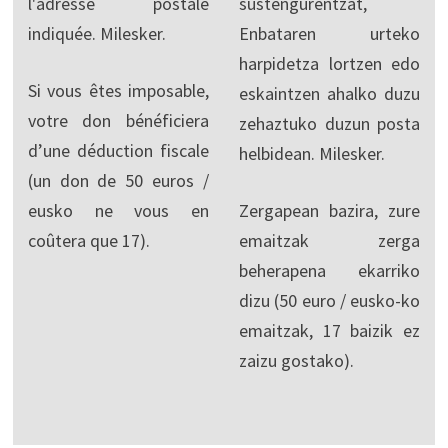
l'adresse postale
sustengurentzat,
indiquée. Milesker.
Enbataren urteko
harpidetza lortzen edo
Si vous êtes imposable,
eskaintzen ahalko duzu
votre don bénéficiera
zehaztuko duzun posta
d’une déduction fiscale
helbidean. Milesker.
(un don de 50 euros /
eusko ne vous en
Zergapean bazira, zure
coûtera que 17).
emaitzak zerga
beherapena ekarriko
dizu (50 euro / eusko-ko
emaitzak, 17 baizik ez
zaizu gostako).