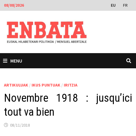
Skip
EU
FR
08/08/2026
to
content
MENU
ARTIKULUAK
/
IKUS PUNTUAK
/
IRITZIA
Novembre 1918 : jusqu’ici
tout va bien
08/11/2018