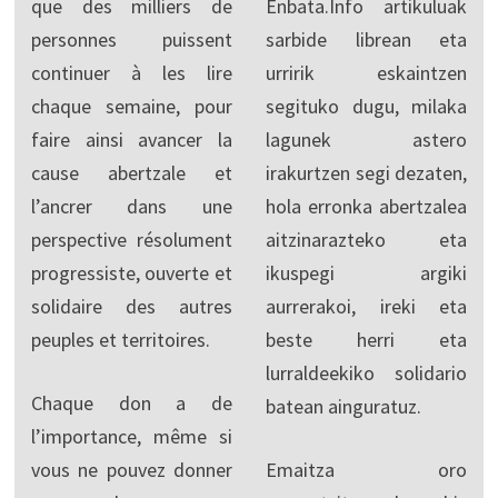
que des milliers de
Enbata.Info artikuluak
personnes puissent
sarbide librean eta
continuer à les lire
urririk eskaintzen
chaque semaine, pour
segituko dugu, milaka
faire ainsi avancer la
lagunek astero
cause abertzale et
irakurtzen segi dezaten,
l’ancrer dans une
hola erronka abertzalea
perspective résolument
aitzinarazteko eta
progressiste, ouverte et
ikuspegi argiki
solidaire des autres
aurrerakoi, ireki eta
peuples et territoires.
beste herri eta
lurraldeekiko solidario
Chaque don a de
batean ainguratuz.
l’importance, même si
vous ne pouvez donner
Emaitza oro