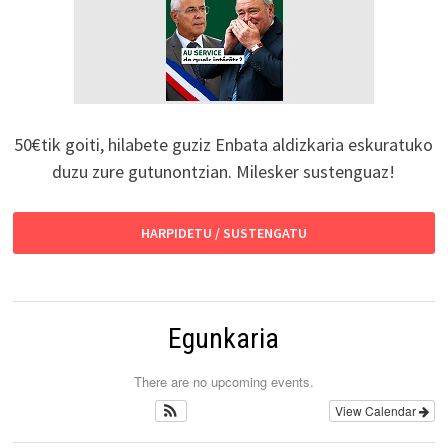
50€tik goiti, hilabete guziz Enbata aldizkaria eskuratuko
duzu zure gutunontzian. Milesker sustenguaz!
HARPIDETU / SUSTENGATU
Egunkaria
There are no upcoming events.
View Calendar