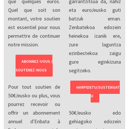
que quelques euros.
garrantzitsua da, nahiz
Quel que soit son
eta euro/eusko guti
montant, votre soutien
batzuk eman.
est essentiel pour nous
Zenbatekoa edozein
permettre de continuer
heinekoa izanik ere,
notre mission.
zure laguntza
ezinbestekoa zaigu
gure eginkizuna
ABONNEZ-VOUS /
segitzeko.
SOUTENEZ-NOUS
Pour tout soutien de
HARPIDETU/SUSTENGAT
50€/eusko ou plus, vous
U
pourrez recevoir ou
offrir un abonnement
50€/eusko edo
annuel d'Enbata à
gehiagoko edozein