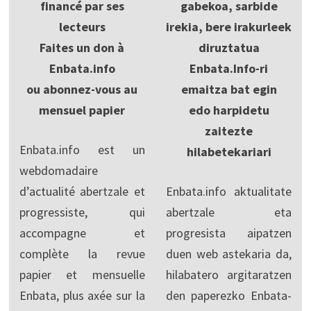
financé par ses
gabekoa, sarbide
lecteurs
irekia, bere irakurleek
Faites un don à
diruztatua
Enbata.info
Enbata.Info-ri
ou abonnez-vous au
emaitza bat egin
mensuel papier
edo harpidetu
zaitezte
Enbata.info est un
hilabetekariari
webdomadaire
d’actualité abertzale et
Enbata.info aktualitate
progressiste, qui
abertzale eta
accompagne et
progresista aipatzen
complète la revue
duen web astekaria da,
papier et mensuelle
hilabatero argitaratzen
Enbata, plus axée sur la
den paperezko Enbata-