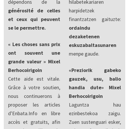
dépendons de la
hilabetekariaren
générosité de celles
harpidetzek
et ceux qui peuvent
finantzatzen gaituzte:
se le permettre.
ordaindu
dezaketenen
« Les choses sans prix
eskuzabaltasunaren
ont souvent une
menpe gaude.
grande valeur » Mixel
Berhocoirigoin
«Preziorik gabeko
Cette aide est vitale.
gauzek, usu, balio
Grâce à votre soutien,
handia dute» Mixel
nous continuerons à
Berhocoirigoin
proposer les articles
Laguntza hau
d'Enbata.Info en libre
ezinbestekoa zaigu.
accès et gratuits, afin
Zuen sustenguari esker,