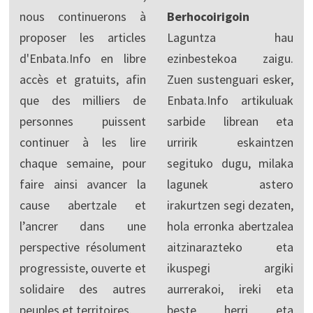
nous continuerons à
Berhocoirigoin
proposer les articles
Laguntza hau
d'Enbata.Info en libre
ezinbestekoa zaigu.
accès et gratuits, afin
Zuen sustenguari esker,
que des milliers de
Enbata.Info artikuluak
personnes puissent
sarbide librean eta
continuer à les lire
urririk eskaintzen
chaque semaine, pour
segituko dugu, milaka
faire ainsi avancer la
lagunek astero
cause abertzale et
irakurtzen segi dezaten,
l’ancrer dans une
hola erronka abertzalea
perspective résolument
aitzinarazteko eta
progressiste, ouverte et
ikuspegi argiki
solidaire des autres
aurrerakoi, ireki eta
peuples et territoires.
beste herri eta