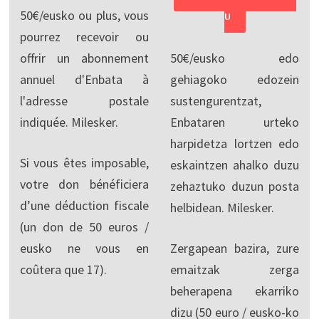
50€/eusko ou plus, vous
U
pourrez recevoir ou
offrir un abonnement
50€/eusko edo
annuel d'Enbata à
gehiagoko edozein
l'adresse postale
sustengurentzat,
indiquée. Milesker.
Enbataren urteko
harpidetza lortzen edo
Si vous êtes imposable,
eskaintzen ahalko duzu
votre don bénéficiera
zehaztuko duzun posta
d’une déduction fiscale
helbidean. Milesker.
(un don de 50 euros /
eusko ne vous en
Zergapean bazira, zure
coûtera que 17).
emaitzak zerga
beherapena ekarriko
dizu (50 euro / eusko-ko