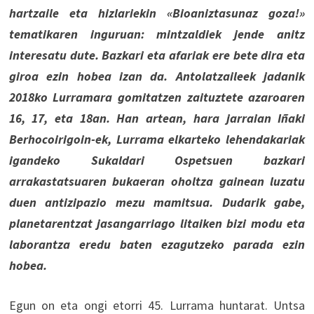
hartzaile eta hizlariekin «Bioaniztasunaz goza!»
tematikaren inguruan: mintzaldiek jende anitz
interesatu dute. Bazkari eta afariak ere bete dira eta
giroa ezin hobea izan da. Antolatzaileek jadanik
2018ko Lurramara gomitatzen zaituztete azaroaren
16, 17, eta 18an. Han artean, hara jarraian Iñaki
Berhocoirigoin-ek, Lurrama elkarteko lehendakariak
igandeko Sukaldari Ospetsuen bazkari
arrakastatsuaren bukaeran oholtza gainean luzatu
duen antizipazio mezu mamitsua. Dudarik gabe,
planetarentzat jasangarriago litaiken bizi modu eta
laborantza eredu baten ezagutzeko parada ezin
hobea.
Egun on eta ongi etorri 45. Lurrama huntarat. Untsa