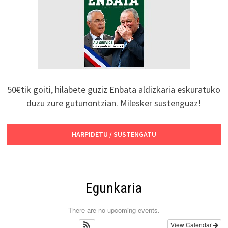
50€tik goiti, hilabete guziz Enbata aldizkaria eskuratuko
duzu zure gutunontzian. Milesker sustenguaz!
HARPIDETU / SUSTENGATU
Egunkaria
There are no upcoming events.
View Calendar