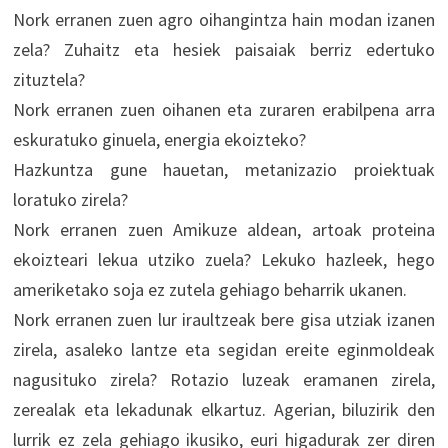
Nork erranen zuen agro oihangintza hain modan izanen
zela? Zuhaitz eta hesiek paisaiak berriz edertuko
zituztela?
Nork erranen zuen oihanen eta zuraren erabilpena arra
eskuratuko ginuela, energia ekoizteko?
Hazkuntza gune hauetan, metanizazio proiektuak
loratuko zirela?
Nork erranen zuen Amikuze aldean, artoak proteina
ekoizteari lekua utziko zuela? Lekuko hazleek, hego
ameriketako soja ez zutela gehiago beharrik ukanen.
Nork erranen zuen lur iraultzeak bere gisa utziak izanen
zirela, asaleko lantze eta segidan ereite eginmoldeak
nagusituko zirela? Rotazio luzeak eramanen zirela,
zerealak eta lekadunak elkartuz. Agerian, biluzirik den
lurrik ez zela gehiago ikusiko, euri higadurak zer diren