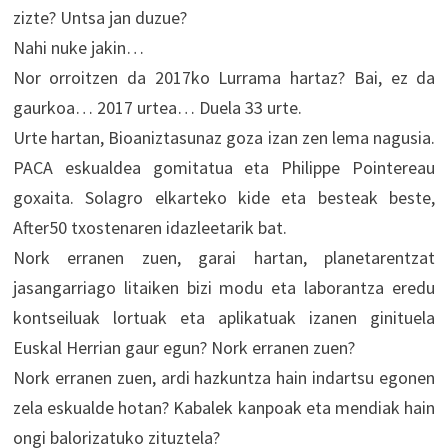
zizte? Untsa jan duzue?
Nahi nuke jakin…
Nor orroitzen da 2017ko Lurrama hartaz? Bai, ez da
gaurkoa… 2017 urtea… Duela 33 urte.
Urte hartan, Bioaniztasunaz goza izan zen lema nagusia.
PACA eskualdea gomitatua eta Philippe Pointereau
goxaita. Solagro elkarteko kide eta besteak beste,
After50 txostenaren idazleetarik bat.
Nork erranen zuen, garai hartan, planetarentzat
jasangarriago litaiken bizi modu eta laborantza eredu
kontseiluak lortuak eta aplikatuak izanen ginituela
Euskal Herrian gaur egun? Nork erranen zuen?
Nork erranen zuen, ardi hazkuntza hain indartsu egonen
zela eskualde hotan? Kabalek kanpoak eta mendiak hain
ongi balorizatuko zituztela?