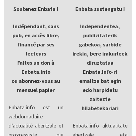
Soutenez Enbata !
Enbata sustengatu !
Indépendant, sans
Independentea,
pub, en accès libre,
publizitaterik
financé par ses
gabekoa, sarbide
lecteurs
irekia, bere irakurleek
Faites un don à
diruztatua
Enbata.info
Enbata.Info-ri
ou abonnez-vous au
emaitza bat egin
mensuel papier
edo harpidetu
zaitezte
Enbata.info est un
hilabetekariari
webdomadaire
d’actualité abertzale et
Enbata.info aktualitate
progressiste, qui
abertzale eta