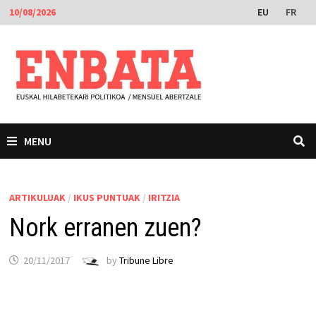
Skip
EU
FR
10/08/2026
to
content
MENU
ARTIKULUAK
/
IKUS PUNTUAK
/
IRITZIA
Nork erranen zuen?
20/11/2017
by
Tribune Libre