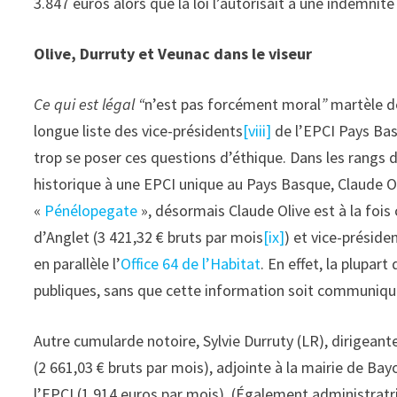
3.847 euros alors que la loi l’autorisait à une indemnit
Olive, Durruty et Veunac dans le viseur
Ce qui est légal “
n’est pas forcément moral
”
martèle d
longue liste des vice-présidents
[viii]
de l’EPCI Pays Bas
trop se poser ces questions d’éthique. Dans les rang
historique à une EPCI unique au Pays Basque, Claude Ol
«
Pénélopegate
», désormais Claude Olive est à la fois
d’Anglet (3 421,32 € bruts par mois
[ix]
) et vice-préside
en parallèle l’
Office 64 de l’
H
abitat
. En effet, la plupar
publiques, sans que cette information soit communiqu
Autre cumularde notoire, Sylvie Durruty (LR), dirigeant
(2 661,03 € bruts par mois), adjointe à la mairie de Ba
l’EPCI (1.914 euros par mois). (Également administrat