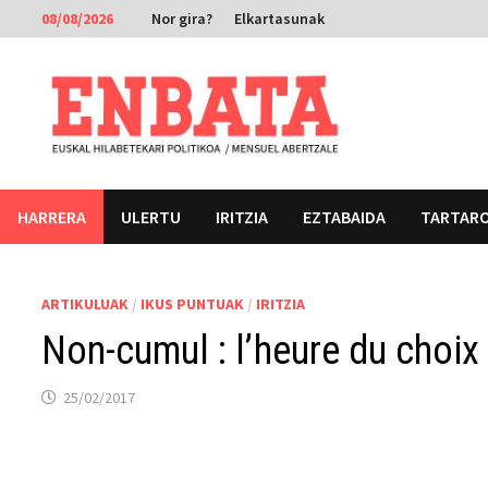
Skip
08/08/2026
Nor gira?
Elkartasunak
to
content
HARRERA
ULERTU
IRITZIA
EZTABAIDA
TARTAR
ARTIKULUAK
/
IKUS PUNTUAK
/
IRITZIA
Non-cumul : l’heure du choix
25/02/2017