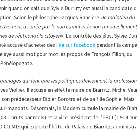
nir quand on sait que Sylvie Durruty est aussi la candidate 
iption. Selon le philosophe Jacques Rancière «
le maintien du
fectivement assurée par le non cumul et le non-renouvellemen
es de réel contrôle citoyen
». Le contrôle des élus, Sylvie Dur
 été accusé d’acheter des
like sur facebook
pendant la camp
elaye aussi mot pour mot les propos de François Fillon, qui
 Pénélopegate.
uinages qui font que les politiques deviennent la profession
es Viollier. Il accuse en effet le maire de Biarritz, Michel Veu
e son prédécesseur Didier Borotra et de sa fille Sophie. Mais
 sur-mandats. Désormais, le Modem cumule la mairie de Biarr
1,03 € bruts par mois) et la vice-président de l’EPCI (1.914 eur
CO.MIX qui exploite l’hôtel du Palais de Biarritz, administr