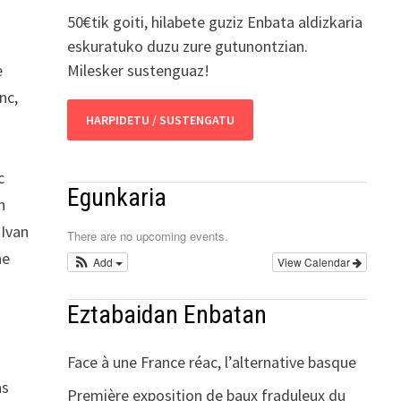
50€tik goiti, hilabete guziz Enbata aldizkaria
eskuratuko duzu zure gutunontzian.
e
Milesker sustenguaz!
nc,
HARPIDETU / SUSTENGATU
c
Egunkaria
n
 Ivan
There are no upcoming events.
ne
Add
View Calendar
Eztabaidan Enbatan
Face à une France réac, l’alternative basque
as
Première exposition de baux fraduleux du