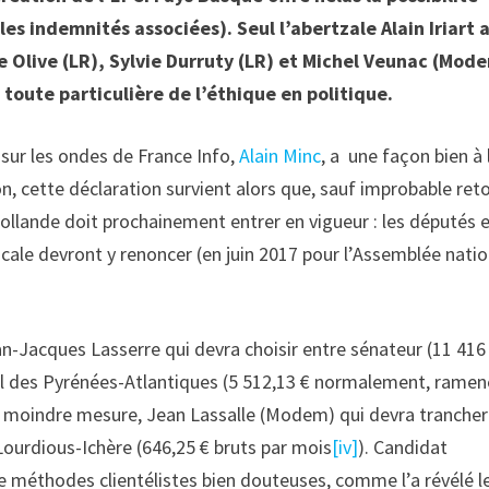
les indemnités associées). S
eul l’abertzale Alain Iriart 
 Olive (LR), Sylvie Durruty (LR) et Michel Veunac (Mod
toute particulière de l’éthique en politique.
: sur les ondes de France Info,
Alain Minc
, a une façon bien à 
ion, cette déclaration survient alors que, sauf improbable ret
Hollande doit prochainement entrer en vigueur : les députés e
cale devront y renoncer (en juin 2017 pour l’Assemblée nati
-Jacques Lasserre qui devra choisir entre sénateur (11 416
al des Pyrénées-Atlantiques (5 512,13 € normalement, ramen
e moindre mesure, Jean Lassalle (Modem) qui devra trancher
Lourdious-Ichère (646,25 € bruts par mois
[iv]
). Candidat
de méthodes clientélistes bien douteuses, comme l’a révélé l