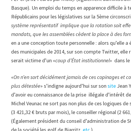
Basque). Un emploi du temps en apparence difficile à te
Républicains pour les législatives sur la 5ème circonscr
système représentatif implique que la rotation soit ef
mandats, que les assemblées cèdent la place à des form
en a une conception toute personnelle : alors qu’elle a
des municipales de 2014, sur son compte Twitter, elle r
serait victime d’un «
coup d’État institutionnel
» dans le
«
On n’en sort décidément jamais de ces copinages et coq
plus détestée
» s’indigne aujourd’hui sur son
site
Jean Yv
d’avoir eu connaissance de la prise illégale d’intérêt d
Michel Veunac ne sort pas non plus de ces logiques de
(3 421,32 € bruts par mois), le conseiller régional (2 66
(Également président du conseil d’administration de SO.
de la société les golf de Biarritz,
etc.
).