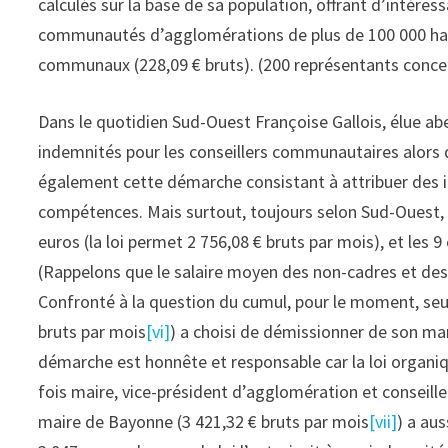
calculés sur la base de sa population, offrant d’intéres
communautés d’agglomérations de plus de 100 000 habi
communaux (228,09 € bruts). (200 représentants conce
Dans le quotidien Sud-Ouest Françoise Gallois, élue aber
indemnités pour les conseillers communautaires alors q
également cette démarche consistant à attribuer des ind
compétences. Mais surtout, toujours selon Sud-Ouest, 
euros (la loi permet 2 756,08 € bruts par mois), et les
(Rappelons que le salaire moyen des non-cadres et des 
Confronté à la question du cumul, pour le moment, seul l
bruts par mois
[vi]
) a choisi de démissionner de son ma
démarche est honnête et responsable car la loi organiqu
fois maire, vice-président d’agglomération et conseill
maire de Bayonne (3 421,32 € bruts par mois
[vii]
) a au