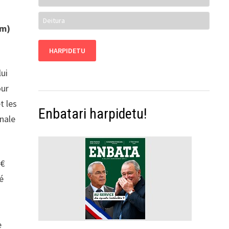
a
em)
lui
our
t les
Enbatari harpidetu!
onale
 €
é
e