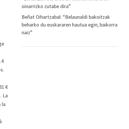
oinarrizko zutabe dira”
Beñat Oihartzabal: “Belaunaldi bakoitzak
beharko du euskararen hautua egin; baikorra
naiz”
ge
14
s.
81 €
. La
 la
à