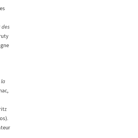
des
t des
ruty
agne
 la
nac,
itz
os).
ateur