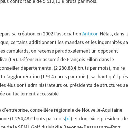
é plus confortable de 5 512,13 € bruts par mois.
epuis sa création en 2002 l’association
Anticor
. Hélas, dans l
que, certains additionnent les mandats et les indemnités s
s des cumulards, on recense paradoxalement un opposant
ive (LR). Défenseur assumé de François Fillon dans le
 conseiller départemental (2 280,88 € bruts par mois), maire
nt d’agglomération (1.914 euros par mois), sachant qu’il pré
t des élus sont administrateurs ou présidents de structures s
ée ou facilement accessible.
e d’entreprise, conseillère régionale de Nouvelle-Aquitaine
yonne (1 254,48 € bruts par mois
[x]
) et donc vice-président de
rice de la SEML Golf du Makila Bayonne-Bassussarry-Pays