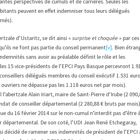
santes perspectives de cumuls et de carrières. Seules les
tants peuvent en effet indemniser tous leurs délégués
rnés).
tzale d’Ustaritz, se dit ainsi «
surprise et choquée
» par ces
u’ils ne font pas partie du conseil permanent
[v]
. Bien étran
emnités sans avoir au préalable définit le rôle et les
les 15 vice-présidents de l’EPCI Pays Basque percevront 1.9
 9 conseillers délégués membres du conseil exécutif 1.531 euro
ouvriers ne dépasse pas les 1.118 euros net par mois).
’abertzale Alain Iriart, maire de Saint-Pierre d’Irube (2 090,
ndat de conseiller départemental (2 280,88 € bruts par mois)
e du 16 février 2014 sur le non-cumul n’interdit pas d’être à
er départemental. De son coté, l’UDI Jean René Etchegaray,
ssi décidé de ramener ses indemnités de président de l’EPCI 