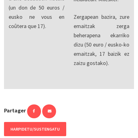
(un don de 50 euros /
eusko ne vous en
Zergapean bazira, zure
coûtera que 17).
emaitzak zerga
beherapena ekarriko
dizu (50 euro / eusko-ko
emaitzak, 17 baizik ez
zaizu gostako).
Partager
HARPIDETU/SUSTENGATU