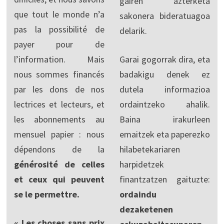
gairen azterketa
que tout le monde n’a
sakonera bideratuagoa
pas la possibilité de
delarik.
payer pour de
l’information. Mais
Garai gogorrak dira, eta
nous sommes financés
badakigu denek ez
par les dons de nos
dutela informazioa
lectrices et lecteurs, et
ordaintzeko ahalik.
les abonnements au
Baina irakurleen
mensuel papier : nous
emaitzek eta paperezko
dépendons de la
hilabetekariaren
générosité de celles
harpidetzek
et ceux qui peuvent
finantzatzen gaituzte:
se le permettre.
ordaindu
dezaketenen
« Les choses sans prix