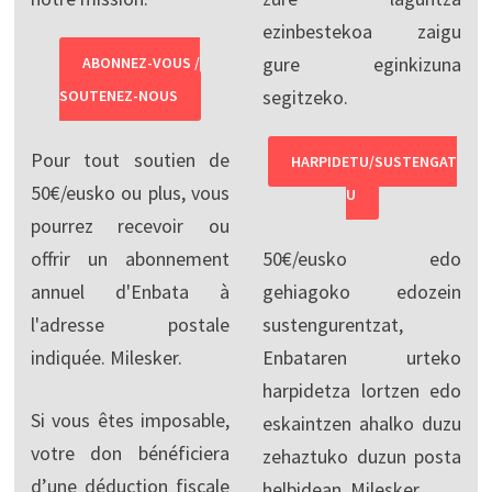
ezinbestekoa zaigu
gure eginkizuna
ABONNEZ-VOUS /
segitzeko.
SOUTENEZ-NOUS
Pour tout soutien de
HARPIDETU/SUSTENGAT
50€/eusko ou plus, vous
U
pourrez recevoir ou
offrir un abonnement
50€/eusko edo
annuel d'Enbata à
gehiagoko edozein
l'adresse postale
sustengurentzat,
indiquée. Milesker.
Enbataren urteko
harpidetza lortzen edo
Si vous êtes imposable,
eskaintzen ahalko duzu
votre don bénéficiera
zehaztuko duzun posta
d’une déduction fiscale
helbidean. Milesker.