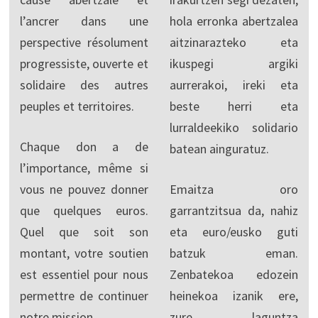
l’ancrer dans une
hola erronka abertzalea
perspective résolument
aitzinarazteko eta
progressiste, ouverte et
ikuspegi argiki
solidaire des autres
aurrerakoi, ireki eta
peuples et territoires.
beste herri eta
lurraldeekiko solidario
Chaque don a de
batean ainguratuz.
l’importance, même si
vous ne pouvez donner
Emaitza oro
que quelques euros.
garrantzitsua da, nahiz
Quel que soit son
eta euro/eusko guti
montant, votre soutien
batzuk eman.
est essentiel pour nous
Zenbatekoa edozein
permettre de continuer
heinekoa izanik ere,
notre mission.
zure laguntza