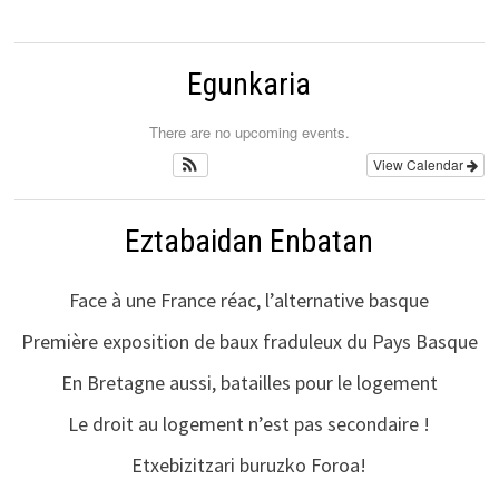
Egunkaria
There are no upcoming events.
View Calendar
Eztabaidan Enbatan
Face à une France réac, l’alternative basque
Première exposition de baux fraduleux du Pays Basque
En Bretagne aussi, batailles pour le logement
Le droit au logement n’est pas secondaire !
Etxebizitzari buruzko Foroa!