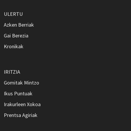
ULERTU
Azken Berriak
Gai Berezia
Kronikak
IRITZIA
Gomitak Mintzo
Ikus Puntuak
Irakurleen Xokoa
Prentsa Agiriak