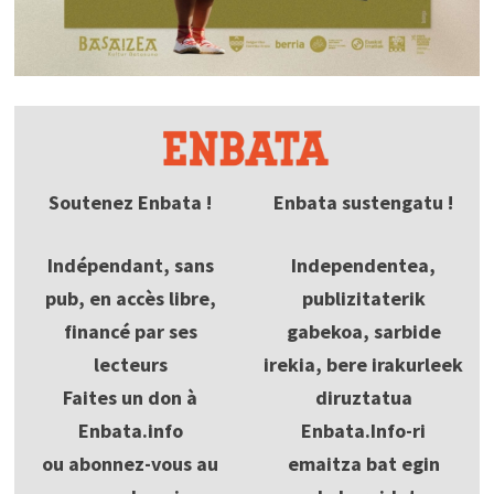
Soutenez Enbata !
Enbata sustengatu !
Indépendant, sans
Independentea,
pub, en accès libre,
publizitaterik
financé par ses
gabekoa, sarbide
lecteurs
irekia, bere irakurleek
Faites un don à
diruztatua
Enbata.info
Enbata.Info-ri
ou abonnez-vous au
emaitza bat egin