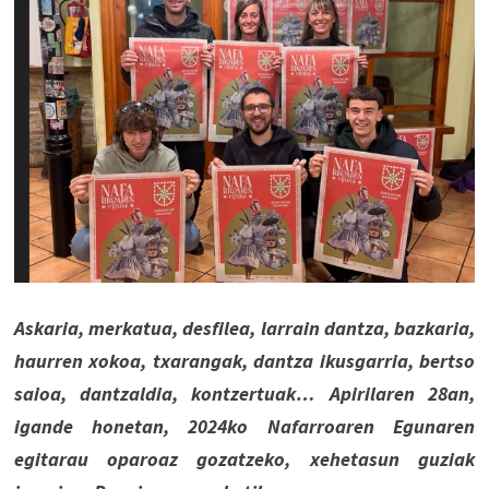
Askaria, merkatua, desfilea, larrain dantza, bazkaria,
haurren xokoa, txarangak, dantza ikusgarria, bertso
saioa, dantzaldia, kontzertuak… Apirilaren 28an,
igande honetan, 2024ko Nafarroaren Egunaren
egitarau oparoaz gozatzeko, xehetasun guziak