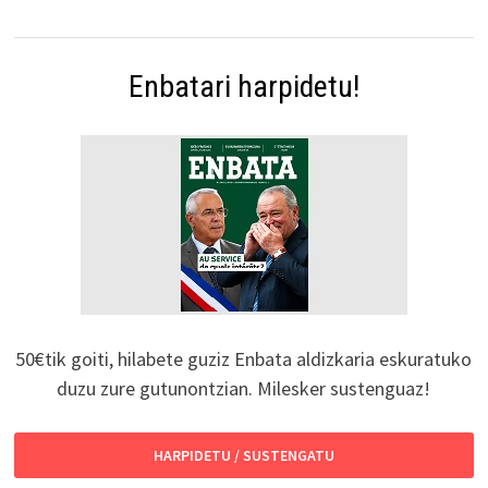
Enbatari harpidetu!
50€tik goiti, hilabete guziz Enbata aldizkaria eskuratuko
duzu zure gutunontzian. Milesker sustenguaz!
HARPIDETU / SUSTENGATU