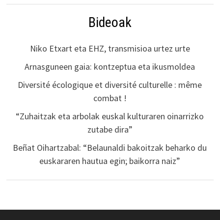
Bideoak
Niko Etxart eta EHZ, transmisioa urtez urte
Arnasguneen gaia: kontzeptua eta ikusmoldea
Diversité écologique et diversité culturelle : même
combat !
“Zuhaitzak eta arbolak euskal kulturaren oinarrizko
zutabe dira”
Beñat Oihartzabal: “Belaunaldi bakoitzak beharko du
euskararen hautua egin; baikorra naiz”