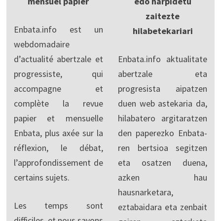
mensuel papier
edo harpidetu
zaitezte
Enbata.info est un
hilabetekariari
webdomadaire
d’actualité abertzale et
Enbata.info aktualitate
progressiste, qui
abertzale eta
accompagne et
progresista aipatzen
complète la revue
duen web astekaria da,
papier et mensuelle
hilabatero argitaratzen
Enbata, plus axée sur la
den paperezko Enbata-
réflexion, le débat,
ren bertsioa segitzen
l’approfondissement de
eta osatzen duena,
certains sujets.
azken hau
hausnarketara,
Les temps sont
eztabaidara eta zenbait
difficiles, et nous savons