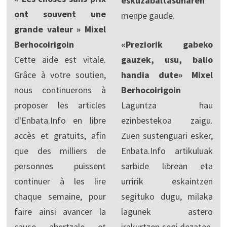
eskuzabaltasunaren
ont souvent une
menpe gaude.
grande valeur » Mixel
Berhocoirigoin
«Preziorik gabeko
Cette aide est vitale.
gauzek, usu, balio
Grâce à votre soutien,
handia dute» Mixel
nous continuerons à
Berhocoirigoin
proposer les articles
Laguntza hau
d'Enbata.Info en libre
ezinbestekoa zaigu.
accès et gratuits, afin
Zuen sustenguari esker,
que des milliers de
Enbata.Info artikuluak
personnes puissent
sarbide librean eta
continuer à les lire
urririk eskaintzen
chaque semaine, pour
segituko dugu, milaka
faire ainsi avancer la
lagunek astero
cause abertzale et
irakurtzen segi dezaten,