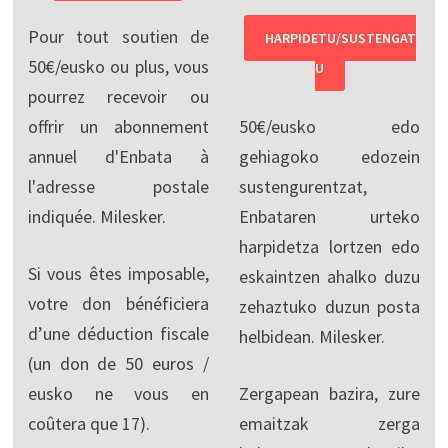
Pour tout soutien de
HARPIDETU/SUSTENGAT
50€/eusko ou plus, vous
U
pourrez recevoir ou
offrir un abonnement
50€/eusko edo
annuel d'Enbata à
gehiagoko edozein
l'adresse postale
sustengurentzat,
indiquée. Milesker.
Enbataren urteko
harpidetza lortzen edo
Si vous êtes imposable,
eskaintzen ahalko duzu
votre don bénéficiera
zehaztuko duzun posta
d’une déduction fiscale
helbidean. Milesker.
(un don de 50 euros /
eusko ne vous en
Zergapean bazira, zure
coûtera que 17).
emaitzak zerga