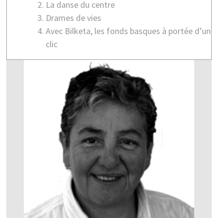
La danse du centre
Drames de vies
Avec Bilketa, les fonds basques à portée d’un
clic