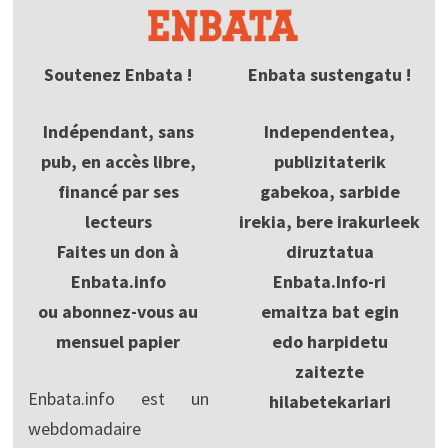
Soutenez Enbata !
Enbata sustengatu !
Indépendant, sans
Independentea,
pub, en accès libre,
publizitaterik
financé par ses
gabekoa, sarbide
lecteurs
irekia, bere irakurleek
Faites un don à
diruztatua
Enbata.info
Enbata.Info-ri
ou abonnez-vous au
emaitza bat egin
mensuel papier
edo harpidetu
zaitezte
Enbata.info est un
hilabetekariari
webdomadaire