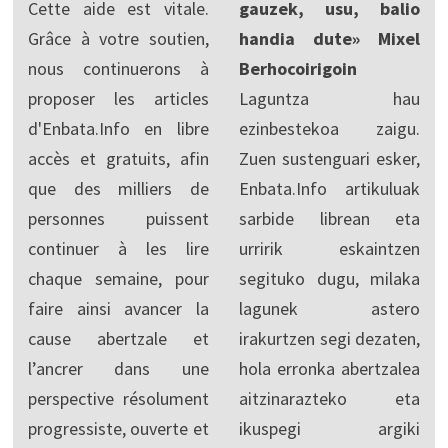
Cette aide est vitale.
gauzek, usu, balio
Grâce à votre soutien,
handia dute» Mixel
nous continuerons à
Berhocoirigoin
proposer les articles
Laguntza hau
d'Enbata.Info en libre
ezinbestekoa zaigu.
accès et gratuits, afin
Zuen sustenguari esker,
que des milliers de
Enbata.Info artikuluak
personnes puissent
sarbide librean eta
continuer à les lire
urririk eskaintzen
chaque semaine, pour
segituko dugu, milaka
faire ainsi avancer la
lagunek astero
cause abertzale et
irakurtzen segi dezaten,
l’ancrer dans une
hola erronka abertzalea
perspective résolument
aitzinarazteko eta
progressiste, ouverte et
ikuspegi argiki