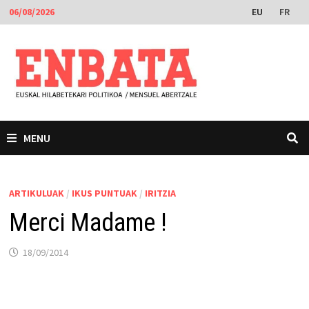
Skip
EU
FR
06/08/2026
to
content
MENU
ARTIKULUAK
/
IKUS PUNTUAK
/
IRITZIA
Merci Madame !
18/09/2014