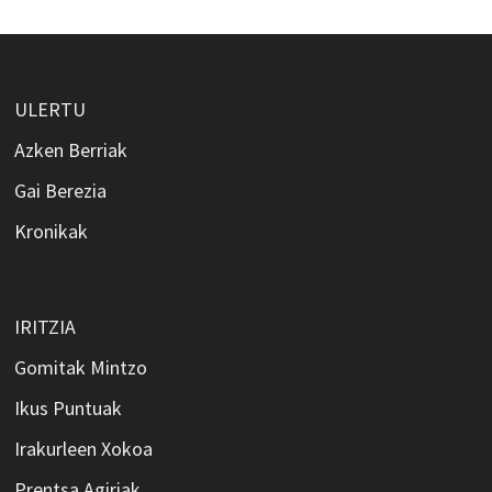
ULERTU
Azken Berriak
Gai Berezia
Kronikak
IRITZIA
Gomitak Mintzo
Ikus Puntuak
Irakurleen Xokoa
Prentsa Agiriak