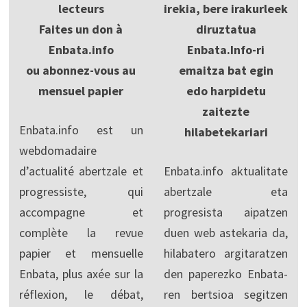
lecteurs
irekia, bere irakurleek
Faites un don à
diruztatua
Enbata.info
Enbata.Info-ri
ou abonnez-vous au
emaitza bat egin
mensuel papier
edo harpidetu
zaitezte
Enbata.info est un
hilabetekariari
webdomadaire
d’actualité abertzale et
Enbata.info aktualitate
progressiste, qui
abertzale eta
accompagne et
progresista aipatzen
complète la revue
duen web astekaria da,
papier et mensuelle
hilabatero argitaratzen
Enbata, plus axée sur la
den paperezko Enbata-
réflexion, le débat,
ren bertsioa segitzen