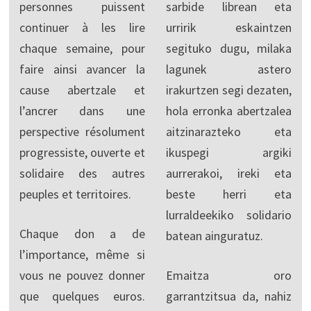
personnes puissent
sarbide librean eta
continuer à les lire
urririk eskaintzen
chaque semaine, pour
segituko dugu, milaka
faire ainsi avancer la
lagunek astero
cause abertzale et
irakurtzen segi dezaten,
l’ancrer dans une
hola erronka abertzalea
perspective résolument
aitzinarazteko eta
progressiste, ouverte et
ikuspegi argiki
solidaire des autres
aurrerakoi, ireki eta
peuples et territoires.
beste herri eta
lurraldeekiko solidario
Chaque don a de
batean ainguratuz.
l’importance, même si
vous ne pouvez donner
Emaitza oro
que quelques euros.
garrantzitsua da, nahiz