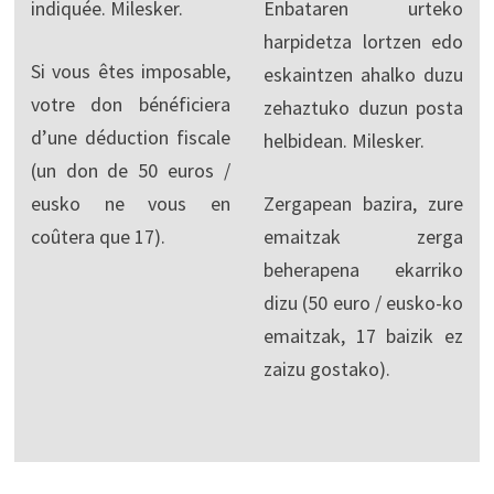
indiquée. Milesker.
Enbataren urteko
harpidetza lortzen edo
Si vous êtes imposable,
eskaintzen ahalko duzu
votre don bénéficiera
zehaztuko duzun posta
d’une déduction fiscale
helbidean. Milesker.
(un don de 50 euros /
eusko ne vous en
Zergapean bazira, zure
coûtera que 17).
emaitzak zerga
beherapena ekarriko
dizu (50 euro / eusko-ko
emaitzak, 17 baizik ez
zaizu gostako).