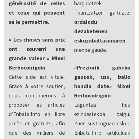
générosité de celles
harpidetzek
et ceux qui peuvent
finantzatzen gaituzte:
se le permettre.
ordaindu
dezaketenen
« Les choses sans prix
eskuzabaltasunaren
ont souvent une
menpe gaude.
grande valeur » Mixel
Berhocoirigoin
«Preziorik gabeko
Cette aide est vitale.
gauzek, usu, balio
Grâce à votre soutien,
handia dute» Mixel
nous continuerons à
Berhocoirigoin
proposer les articles
Laguntza hau
d'Enbata.Info en libre
ezinbestekoa zaigu.
accès et gratuits, afin
Zuen sustenguari esker,
que des milliers de
Enbata.Info artikuluak