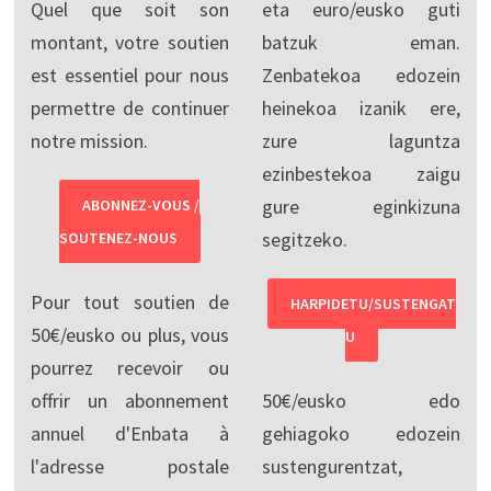
Quel que soit son
eta euro/eusko guti
montant, votre soutien
batzuk eman.
est essentiel pour nous
Zenbatekoa edozein
permettre de continuer
heinekoa izanik ere,
notre mission.
zure laguntza
ezinbestekoa zaigu
gure eginkizuna
ABONNEZ-VOUS /
segitzeko.
SOUTENEZ-NOUS
Pour tout soutien de
HARPIDETU/SUSTENGAT
50€/eusko ou plus, vous
U
pourrez recevoir ou
offrir un abonnement
50€/eusko edo
annuel d'Enbata à
gehiagoko edozein
l'adresse postale
sustengurentzat,