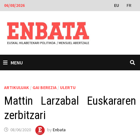
Skip
EU
FR
06/08/2026
to
content
MENU
ARTIKULUAK
/
GAI BEREZIA
/
ULERTU
Mattin Larzabal Euskararen
zerbitzari
08/06/2020
by
Enbata