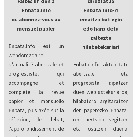
Faites un don à
diruztatua
Enbata.info
Enbata.Info-ri
ou abonnez-vous au
emaitza bat egin
mensuel papier
edo harpidetu
zaitezte
Enbata.info est un
hilabetekariari
webdomadaire
d’actualité abertzale et
Enbata.info aktualitate
progressiste, qui
abertzale eta
accompagne et
progresista aipatzen
complète la revue
duen web astekaria da,
papier et mensuelle
hilabatero argitaratzen
Enbata, plus axée sur la
den paperezko Enbata-
réflexion, le débat,
ren bertsioa segitzen
l’approfondissement de
eta osatzen duena,