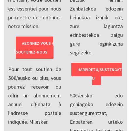
est essentiel pour nous
Zenbatekoa edozein
permettre de continuer
heinekoa izanik ere,
notre mission.
zure laguntza
ezinbestekoa zaigu
gure eginkizuna
ABONNEZ-VOUS /
segitzeko.
SOUTENEZ-NOUS
Pour tout soutien de
HARPIDETU/SUSTENGAT
50€/eusko ou plus, vous
U
pourrez recevoir ou
offrir un abonnement
50€/eusko edo
annuel d'Enbata à
gehiagoko edozein
l'adresse postale
sustengurentzat,
indiquée. Milesker.
Enbataren urteko
harpidetza lortzen edo