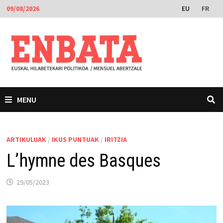
Skip
EU
FR
09/08/2026
to
content
MENU
ARTIKULUAK
/
IKUS PUNTUAK
/
IRITZIA
L’hymne des Basques
29/05/2023