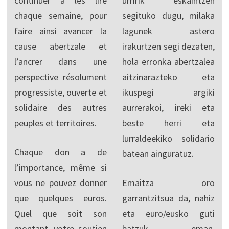
continuer à les lire
urririk eskaintzen
chaque semaine, pour
segituko dugu, milaka
faire ainsi avancer la
lagunek astero
cause abertzale et
irakurtzen segi dezaten,
l’ancrer dans une
hola erronka abertzalea
perspective résolument
aitzinarazteko eta
progressiste, ouverte et
ikuspegi argiki
solidaire des autres
aurrerakoi, ireki eta
peuples et territoires.
beste herri eta
lurraldeekiko solidario
Chaque don a de
batean ainguratuz.
l’importance, même si
vous ne pouvez donner
Emaitza oro
que quelques euros.
garrantzitsua da, nahiz
Quel que soit son
eta euro/eusko guti
montant, votre soutien
batzuk eman.