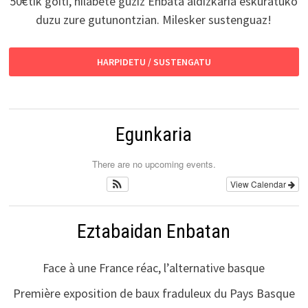
50€tik goiti, hilabete guziz Enbata aldizkaria eskuratuko
duzu zure gutunontzian. Milesker sustenguaz!
HARPIDETU / SUSTENGATU
Egunkaria
There are no upcoming events.
View Calendar
Eztabaidan Enbatan
Face à une France réac, l’alternative basque
Première exposition de baux fraduleux du Pays Basque