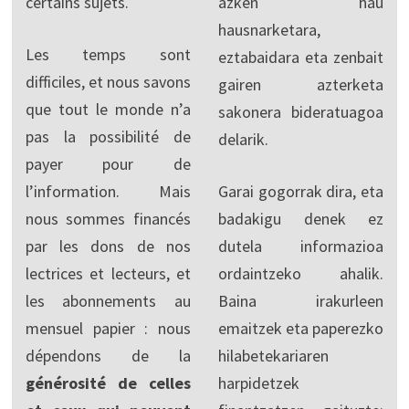
certains sujets.
azken hau
hausnarketara,
Les temps sont
eztabaidara eta zenbait
difficiles, et nous savons
gairen azterketa
que tout le monde n’a
sakonera bideratuagoa
pas la possibilité de
delarik.
payer pour de
l’information. Mais
Garai gogorrak dira, eta
nous sommes financés
badakigu denek ez
par les dons de nos
dutela informazioa
lectrices et lecteurs, et
ordaintzeko ahalik.
les abonnements au
Baina irakurleen
mensuel papier : nous
emaitzek eta paperezko
dépendons de la
hilabetekariaren
générosité de celles
harpidetzek