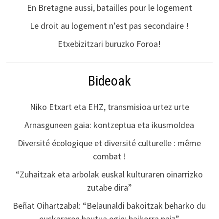
En Bretagne aussi, batailles pour le logement
Le droit au logement n’est pas secondaire !
Etxebizitzari buruzko Foroa!
Bideoak
Niko Etxart eta EHZ, transmisioa urtez urte
Arnasguneen gaia: kontzeptua eta ikusmoldea
Diversité écologique et diversité culturelle : même
combat !
“Zuhaitzak eta arbolak euskal kulturaren oinarrizko
zutabe dira”
Beñat Oihartzabal: “Belaunaldi bakoitzak beharko du
euskararen hautua egin; baikorra naiz”