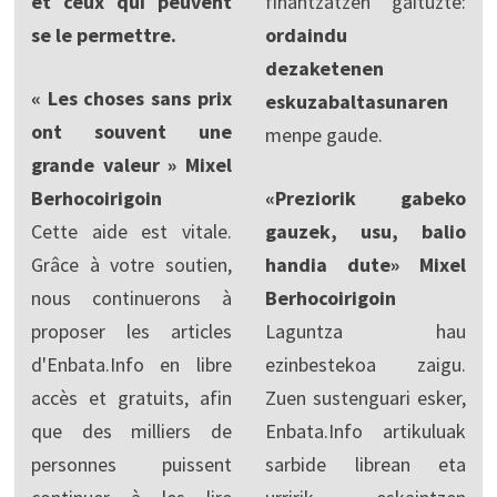
et ceux qui peuvent
finantzatzen gaituzte:
se le permettre.
ordaindu
dezaketenen
« Les choses sans prix
eskuzabaltasunaren
ont souvent une
menpe gaude.
grande valeur » Mixel
Berhocoirigoin
«Preziorik gabeko
Cette aide est vitale.
gauzek, usu, balio
Grâce à votre soutien,
handia dute» Mixel
nous continuerons à
Berhocoirigoin
proposer les articles
Laguntza hau
d'Enbata.Info en libre
ezinbestekoa zaigu.
accès et gratuits, afin
Zuen sustenguari esker,
que des milliers de
Enbata.Info artikuluak
personnes puissent
sarbide librean eta