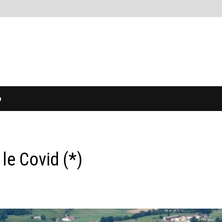
O
 le Covid (*)