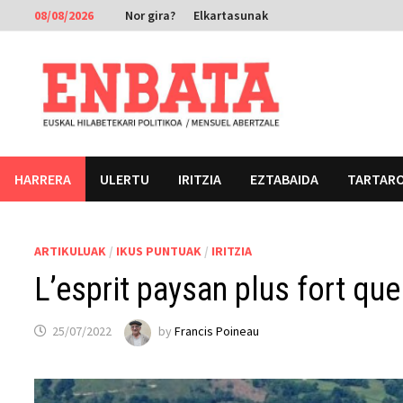
Skip
08/08/2026
Nor gira?
Elkartasunak
to
content
HARRERA
ULERTU
IRITZIA
EZTABAIDA
TARTAR
ARTIKULUAK
/
IKUS PUNTUAK
/
IRITZIA
L’esprit paysan plus fort que
25/07/2022
by
Francis Poineau