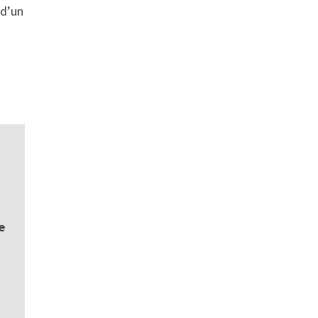
 d’un
e