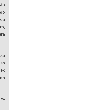
sta
ro
ioa
ra,
era
ela
een
zek
en
te»