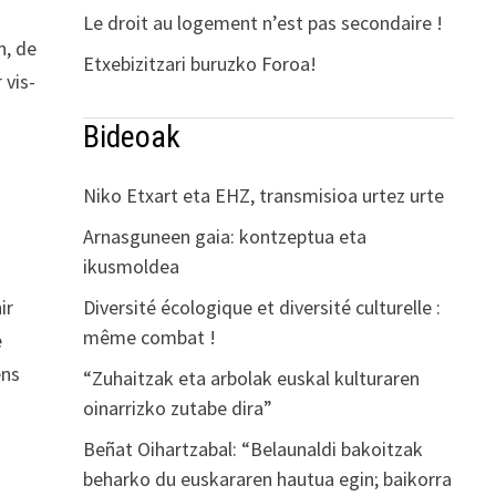
Le droit au logement n’est pas secondaire !
n, de
Etxebizitzari buruzko Foroa!
 vis-
Bideoak
Niko Etxart eta EHZ, transmisioa urtez urte
Arnasguneen gaia: kontzeptua eta
ikusmoldea
Diversité écologique et diversité culturelle :
ir
même combat !
e
ens
“Zuhaitzak eta arbolak euskal kulturaren
oinarrizko zutabe dira”
Beñat Oihartzabal: “Belaunaldi bakoitzak
beharko du euskararen hautua egin; baikorra