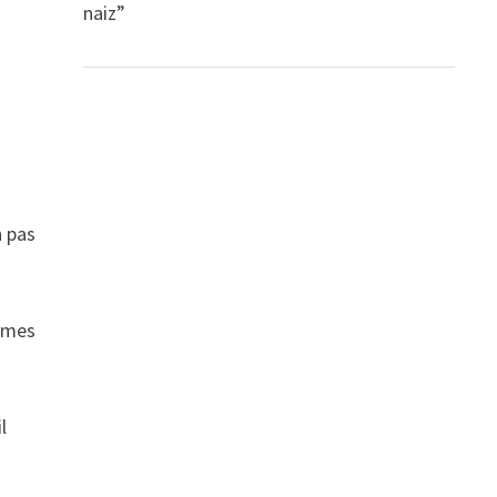
naiz”
n pas
armes
l