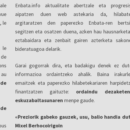
ale
Enbata.info aktualitate abertzale eta progresi
vue
aipatzen duen web astekaria da, hilabate
, le
argitaratzen den paperezko Enbata-ren berts
segitzen eta osatzen duena, azken hau hausnarketa
eztabaidara eta zenbait gairen azterketa sakon
 le
bideratuagoa delarik.
 de
ons
Garai gogorrak dira, eta badakigu denek ez dut
 au
informazioa ordaintzeko ahalik. Baina irakurl
 de
emaitzek eta paperezko hilabetekariaren harpidet
finantzatzen gaituzte:
ordaindu dezaketen
eskuzabaltasunaren
menpe gaude.
nde
«Preziorik gabeko gauzek, usu, balio handia du
ous
Mixel Berhocoirigoin