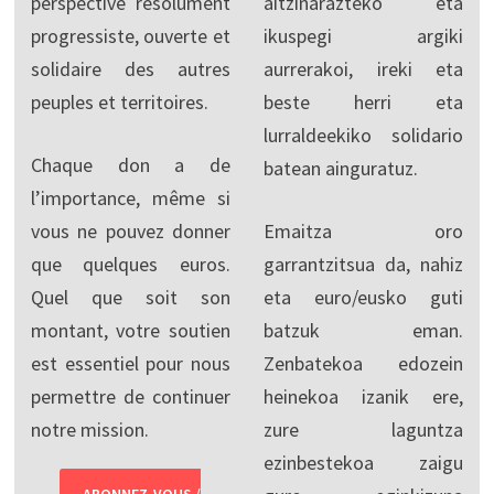
perspective résolument
aitzinarazteko eta
progressiste, ouverte et
ikuspegi argiki
solidaire des autres
aurrerakoi, ireki eta
peuples et territoires.
beste herri eta
lurraldeekiko solidario
Chaque don a de
batean ainguratuz.
l’importance, même si
vous ne pouvez donner
Emaitza oro
que quelques euros.
garrantzitsua da, nahiz
Quel que soit son
eta euro/eusko guti
montant, votre soutien
batzuk eman.
est essentiel pour nous
Zenbatekoa edozein
permettre de continuer
heinekoa izanik ere,
notre mission.
zure laguntza
ezinbestekoa zaigu
ABONNEZ-VOUS /