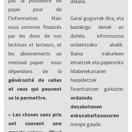
pas la possibilité de
delarik.
payer pour de
l’information. Mais
Garai gogorrak dira, eta
nous sommes financés
badakigu denek ez
par les dons de nos
dutela informazioa
lectrices et lecteurs, et
ordaintzeko ahalik.
les abonnements au
Baina irakurleen
mensuel papier : nous
emaitzek eta paperezko
dépendons de la
hilabetekariaren
générosité de celles
harpidetzek
et ceux qui peuvent
finantzatzen gaituzte:
se le permettre.
ordaindu
dezaketenen
« Les choses sans prix
eskuzabaltasunaren
ont souvent une
menpe gaude.