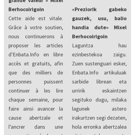
grande valeur » Mixel
Berhocoirigoin
«Preziorik gabeko
Cette aide est vitale.
gauzek, usu, balio
Grâce à votre soutien,
handia dute» Mixel
nous continuerons à
Berhocoirigoin
proposer les articles
Laguntza hau
d'Enbata.Info en libre
ezinbestekoa zaigu.
accès et gratuits, afin
Zuen sustenguari esker,
que des milliers de
Enbata.Info artikuluak
personnes puissent
sarbide librean eta
continuer à les lire
urririk eskaintzen
chaque semaine, pour
segituko dugu, milaka
faire ainsi avancer la
lagunek astero
cause abertzale et
irakurtzen segi dezaten,
l’ancrer dans une
hola erronka abertzalea