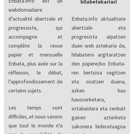
Enbata.info est un
hilabetekariari
webdomadaire
d’actualité abertzale et
Enbata.info aktualitate
progressiste, qui
abertzale eta
accompagne et
progresista aipatzen
complète la revue
duen web astekaria da,
papier et mensuelle
hilabatero argitaratzen
Enbata, plus axée sur la
den paperezko Enbata-
réflexion, le débat,
ren bertsioa segitzen
l’approfondissement de
eta osatzen duena,
certains sujets.
azken hau
hausnarketara,
Les temps sont
eztabaidara eta zenbait
difficiles, et nous savons
gairen azterketa
que tout le monde n’a
sakonera bideratuagoa