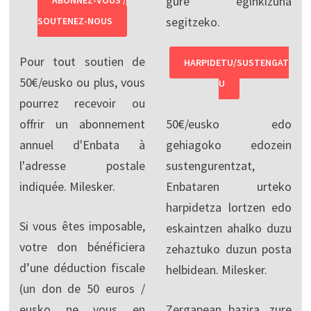
gure eginkizuna
segitzeko.
SOUTENEZ-NOUS
Pour tout soutien de
HARPIDETU/SUSTENGAT
50€/eusko ou plus, vous
U
pourrez recevoir ou
offrir un abonnement
50€/eusko edo
annuel d'Enbata à
gehiagoko edozein
l'adresse postale
sustengurentzat,
indiquée. Milesker.
Enbataren urteko
harpidetza lortzen edo
Si vous êtes imposable,
eskaintzen ahalko duzu
votre don bénéficiera
zehaztuko duzun posta
d’une déduction fiscale
helbidean. Milesker.
(un don de 50 euros /
eusko ne vous en
Zergapean bazira, zure