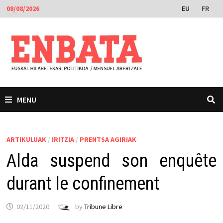
Skip
EU
FR
08/08/2026
to
content
MENU
ARTIKULUAK
/
IRITZIA
/
PRENTSA AGIRIAK
Alda suspend son enquête
durant le confinement
02/11/2020
by
Tribune Libre