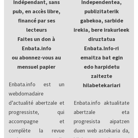
Indépendant, sans
Independentea,
pub, en accès libre,
publizitaterik
financé par ses
gabekoa, sarbide
lecteurs
irekia, bere irakurleek
Faites un don à
diruztatua
Enbata.info
Enbata.Info-ri
ou abonnez-vous au
emaitza bat egin
mensuel papier
edo harpidetu
zaitezte
Enbata.info est un
hilabetekariari
webdomadaire
d’actualité abertzale et
Enbata.info aktualitate
progressiste, qui
abertzale eta
accompagne et
progresista aipatzen
complète la revue
duen web astekaria da,