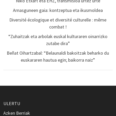
Niko Etxart eta EHZ, transmisioa urtez urte
Arnasguneen gaia: kontzeptua eta ikusmoldea
Diversité écologique et diversité culturelle : même
combat !
“Zuhaitzak eta arbolak euskal kulturaren oinarrizko
zutabe dira”
Beñat Oihartzabal: “Belaunaldi bakoitzak beharko du
euskararen hautua egin; baikorra naiz”
ULERTU
Azken Berriak