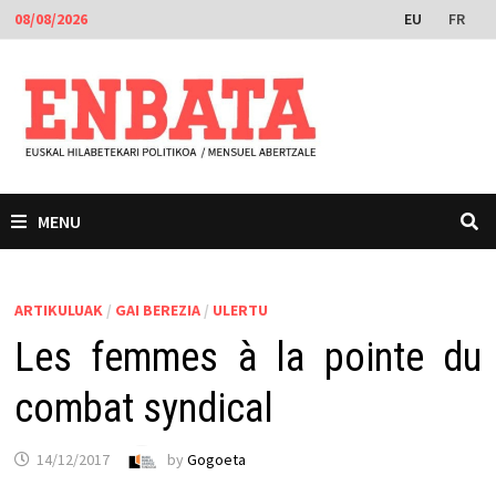
Skip
EU
FR
08/08/2026
to
content
MENU
ARTIKULUAK
/
GAI BEREZIA
/
ULERTU
Les femmes à la pointe du
combat syndical
14/12/2017
by
Gogoeta