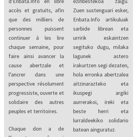
d'Enbata.Info en libre
ezinbestekoa zaigu.
accès et gratuits, afin
Zuen sustenguari esker,
que des milliers de
Enbata.Info artikuluak
personnes puissent
sarbide librean eta
continuer à les lire
urririk eskaintzen
chaque semaine, pour
segituko dugu, milaka
faire ainsi avancer la
lagunek astero
cause abertzale et
irakurtzen segi dezaten,
l’ancrer dans une
hola erronka abertzalea
perspective résolument
aitzinarazteko eta
progressiste, ouverte et
ikuspegi argiki
solidaire des autres
aurrerakoi, ireki eta
peuples et territoires.
beste herri eta
lurraldeekiko solidario
Chaque don a de
batean ainguratuz.