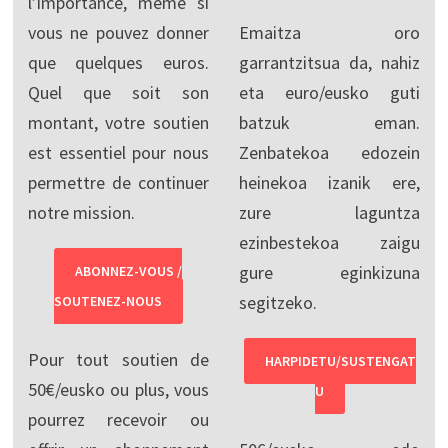
l’importance, même si
vous ne pouvez donner
Emaitza oro
que quelques euros.
garrantzitsua da, nahiz
Quel que soit son
eta euro/eusko guti
montant, votre soutien
batzuk eman.
est essentiel pour nous
Zenbatekoa edozein
permettre de continuer
heinekoa izanik ere,
notre mission.
zure laguntza
ezinbestekoa zaigu
gure eginkizuna
ABONNEZ-VOUS /
segitzeko.
SOUTENEZ-NOUS
Pour tout soutien de
HARPIDETU/SUSTENGAT
50€/eusko ou plus, vous
U
pourrez recevoir ou