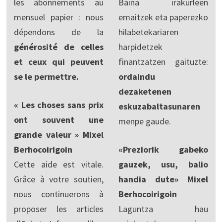
les abonnements au
Baina irakurleen
mensuel papier : nous
emaitzek eta paperezko
dépendons de la
hilabetekariaren
générosité de celles
harpidetzek
et ceux qui peuvent
finantzatzen gaituzte:
se le permettre.
ordaindu
dezaketenen
« Les choses sans prix
eskuzabaltasunaren
ont souvent une
menpe gaude.
grande valeur » Mixel
Berhocoirigoin
«Preziorik gabeko
Cette aide est vitale.
gauzek, usu, balio
Grâce à votre soutien,
handia dute» Mixel
nous continuerons à
Berhocoirigoin
proposer les articles
Laguntza hau