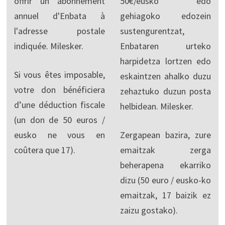
offrir un abonnement
50€/eusko edo
annuel d'Enbata à
gehiagoko edozein
l'adresse postale
sustengurentzat,
indiquée. Milesker.
Enbataren urteko
harpidetza lortzen edo
Si vous êtes imposable,
eskaintzen ahalko duzu
votre don bénéficiera
zehaztuko duzun posta
d’une déduction fiscale
helbidean. Milesker.
(un don de 50 euros /
eusko ne vous en
Zergapean bazira, zure
coûtera que 17).
emaitzak zerga
beherapena ekarriko
dizu (50 euro / eusko-ko
emaitzak, 17 baizik ez
zaizu gostako).