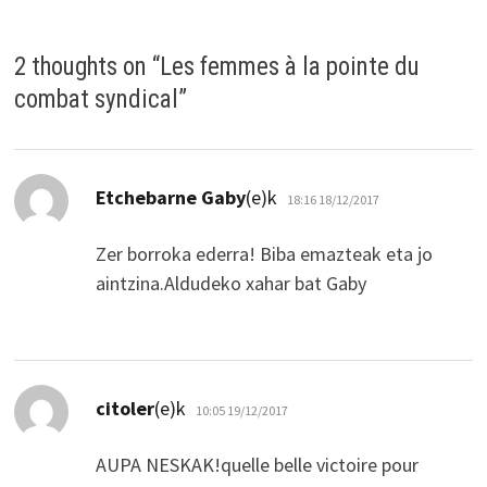
2 thoughts on “
Les femmes à la pointe du
combat syndical
”
dio:
Etchebarne Gaby
(e)k
18:16 18/12/2017
Zer borroka ederra! Biba emazteak eta jo
aintzina.Aldudeko xahar bat Gaby
dio:
citoler
(e)k
10:05 19/12/2017
AUPA NESKAK!quelle belle victoire pour