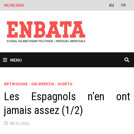
Skip
EU
FR
06/08/2026
to
content
MENU
ARTIKULUAK
/
GAI BEREZIA
/
ULERTU
Les Espagnols n’en ont
jamais assez (1/2)
08/11/2021