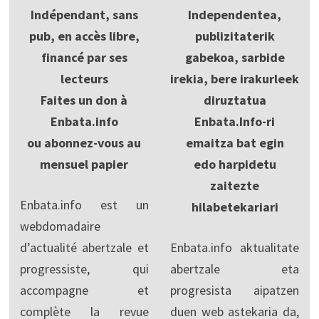
Indépendant, sans
Independentea,
pub, en accès libre,
publizitaterik
financé par ses
gabekoa, sarbide
lecteurs
irekia, bere irakurleek
Faites un don à
diruztatua
Enbata.info
Enbata.Info-ri
ou abonnez-vous au
emaitza bat egin
mensuel papier
edo harpidetu
zaitezte
Enbata.info est un
hilabetekariari
webdomadaire
d’actualité abertzale et
Enbata.info aktualitate
progressiste, qui
abertzale eta
accompagne et
progresista aipatzen
complète la revue
duen web astekaria da,