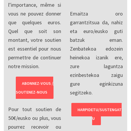
l’importance, même si
vous ne pouvez donner
Emaitza oro
que quelques euros.
garrantzitsua da, nahiz
Quel que soit son
eta euro/eusko guti
montant, votre soutien
batzuk eman.
est essentiel pour nous
Zenbatekoa edozein
permettre de continuer
heinekoa izanik ere,
notre mission.
zure laguntza
ezinbestekoa zaigu
gure eginkizuna
ABONNEZ-VOUS /
segitzeko.
SOUTENEZ-NOUS
Pour tout soutien de
HARPIDETU/SUSTENGAT
50€/eusko ou plus, vous
U
pourrez recevoir ou