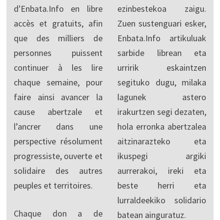
d'Enbata.Info en libre
ezinbestekoa zaigu.
accès et gratuits, afin
Zuen sustenguari esker,
que des milliers de
Enbata.Info artikuluak
personnes puissent
sarbide librean eta
continuer à les lire
urririk eskaintzen
chaque semaine, pour
segituko dugu, milaka
faire ainsi avancer la
lagunek astero
cause abertzale et
irakurtzen segi dezaten,
l’ancrer dans une
hola erronka abertzalea
perspective résolument
aitzinarazteko eta
progressiste, ouverte et
ikuspegi argiki
solidaire des autres
aurrerakoi, ireki eta
peuples et territoires.
beste herri eta
lurraldeekiko solidario
Chaque don a de
batean ainguratuz.