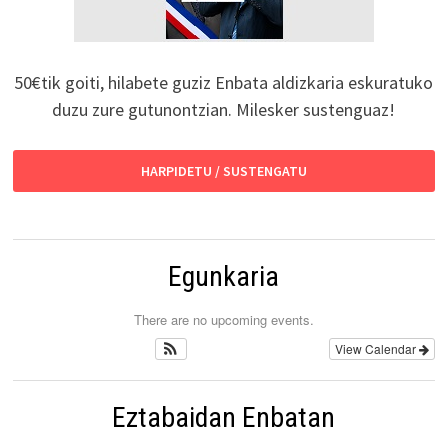
50€tik goiti, hilabete guziz Enbata aldizkaria eskuratuko
duzu zure gutunontzian. Milesker sustenguaz!
HARPIDETU / SUSTENGATU
Egunkaria
There are no upcoming events.
View Calendar
Eztabaidan Enbatan