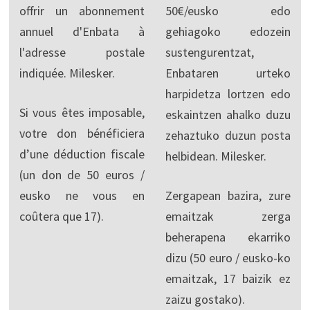
offrir un abonnement
50€/eusko edo
annuel d'Enbata à
gehiagoko edozein
l'adresse postale
sustengurentzat,
indiquée. Milesker.
Enbataren urteko
harpidetza lortzen edo
Si vous êtes imposable,
eskaintzen ahalko duzu
votre don bénéficiera
zehaztuko duzun posta
d’une déduction fiscale
helbidean. Milesker.
(un don de 50 euros /
eusko ne vous en
Zergapean bazira, zure
coûtera que 17).
emaitzak zerga
beherapena ekarriko
dizu (50 euro / eusko-ko
emaitzak, 17 baizik ez
zaizu gostako).