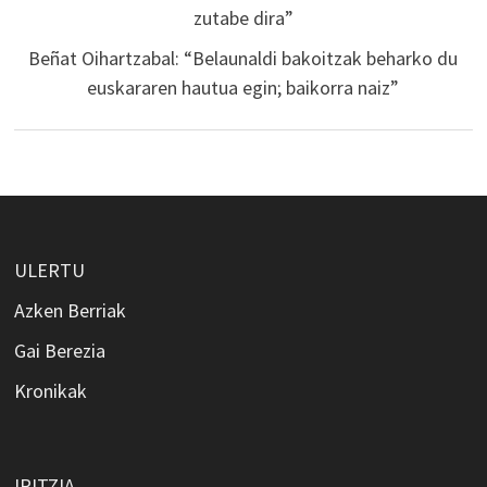
zutabe dira”
Beñat Oihartzabal: “Belaunaldi bakoitzak beharko du
euskararen hautua egin; baikorra naiz”
ULERTU
Azken Berriak
Gai Berezia
Kronikak
IRITZIA