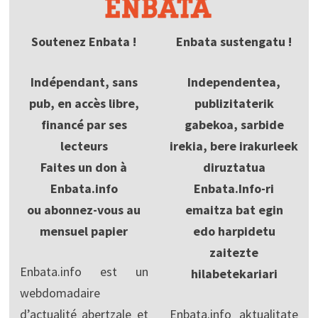
Soutenez Enbata !
Enbata sustengatu !
Indépendant, sans
Independentea,
pub, en accès libre,
publizitaterik
financé par ses
gabekoa, sarbide
lecteurs
irekia, bere irakurleek
Faites un don à
diruztatua
Enbata.info
Enbata.Info-ri
ou abonnez-vous au
emaitza bat egin
mensuel papier
edo harpidetu
zaitezte
Enbata.info est un
hilabetekariari
webdomadaire
d’actualité abertzale et
Enbata.info aktualitate