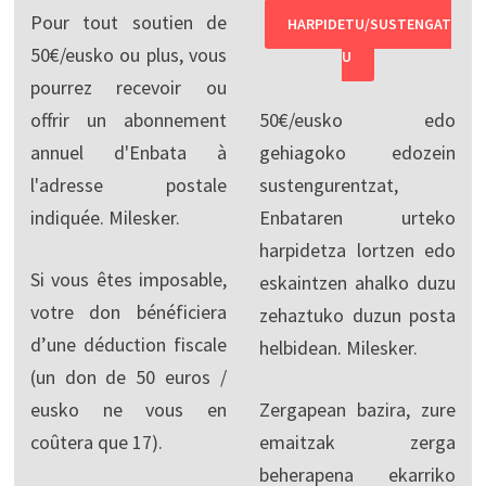
Pour tout soutien de
HARPIDETU/SUSTENGAT
50€/eusko ou plus, vous
U
pourrez recevoir ou
offrir un abonnement
50€/eusko edo
annuel d'Enbata à
gehiagoko edozein
l'adresse postale
sustengurentzat,
indiquée. Milesker.
Enbataren urteko
harpidetza lortzen edo
Si vous êtes imposable,
eskaintzen ahalko duzu
votre don bénéficiera
zehaztuko duzun posta
d’une déduction fiscale
helbidean. Milesker.
(un don de 50 euros /
eusko ne vous en
Zergapean bazira, zure
coûtera que 17).
emaitzak zerga
beherapena ekarriko