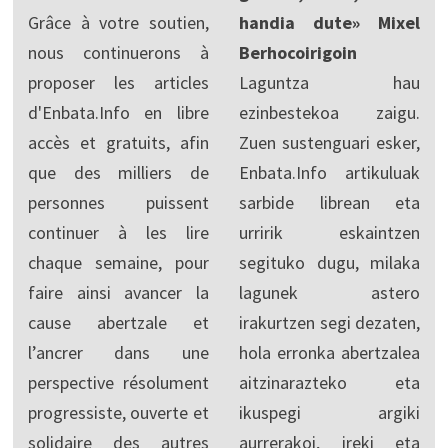
Grâce à votre soutien,
handia dute» Mixel
nous continuerons à
Berhocoirigoin
proposer les articles
Laguntza hau
d'Enbata.Info en libre
ezinbestekoa zaigu.
accès et gratuits, afin
Zuen sustenguari esker,
que des milliers de
Enbata.Info artikuluak
personnes puissent
sarbide librean eta
continuer à les lire
urririk eskaintzen
chaque semaine, pour
segituko dugu, milaka
faire ainsi avancer la
lagunek astero
cause abertzale et
irakurtzen segi dezaten,
l’ancrer dans une
hola erronka abertzalea
perspective résolument
aitzinarazteko eta
progressiste, ouverte et
ikuspegi argiki
solidaire des autres
aurrerakoi, ireki eta