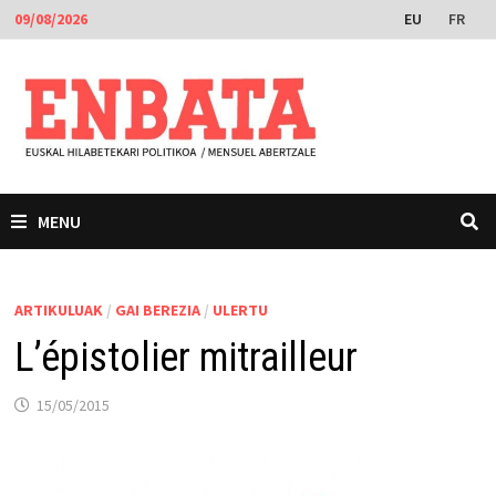
Skip
EU
FR
09/08/2026
to
content
MENU
ARTIKULUAK
/
GAI BEREZIA
/
ULERTU
L’épistolier mitrailleur
15/05/2015