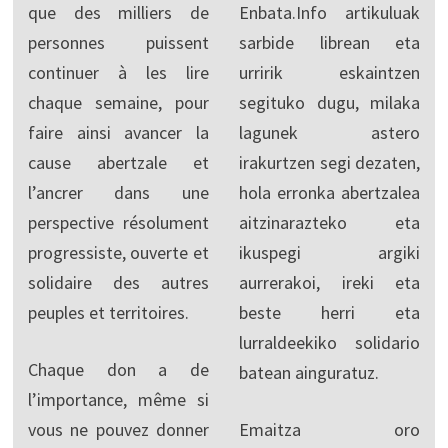
que des milliers de
Enbata.Info artikuluak
personnes puissent
sarbide librean eta
continuer à les lire
urririk eskaintzen
chaque semaine, pour
segituko dugu, milaka
faire ainsi avancer la
lagunek astero
cause abertzale et
irakurtzen segi dezaten,
l’ancrer dans une
hola erronka abertzalea
perspective résolument
aitzinarazteko eta
progressiste, ouverte et
ikuspegi argiki
solidaire des autres
aurrerakoi, ireki eta
peuples et territoires.
beste herri eta
lurraldeekiko solidario
Chaque don a de
batean ainguratuz.
l’importance, même si
vous ne pouvez donner
Emaitza oro