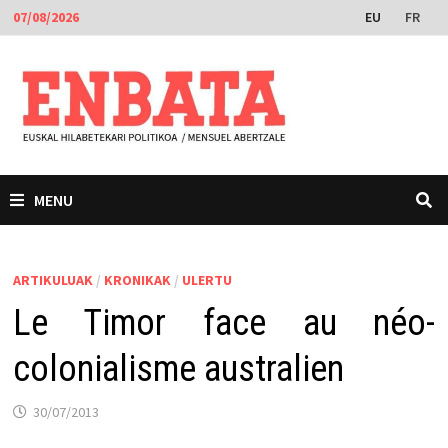
Skip
EU
FR
07/08/2026
to
content
MENU
ARTIKULUAK
/
KRONIKAK
/
ULERTU
Le Timor face au néo-
colonialisme australien
30/07/2013