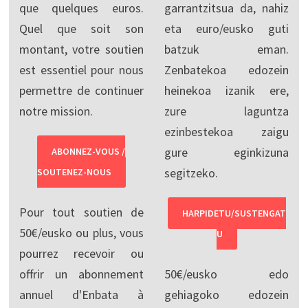
que quelques euros.
garrantzitsua da, nahiz
Quel que soit son
eta euro/eusko guti
montant, votre soutien
batzuk eman.
est essentiel pour nous
Zenbatekoa edozein
permettre de continuer
heinekoa izanik ere,
notre mission.
zure laguntza
ezinbestekoa zaigu
gure eginkizuna
ABONNEZ-VOUS /
segitzeko.
SOUTENEZ-NOUS
Pour tout soutien de
HARPIDETU/SUSTENGAT
50€/eusko ou plus, vous
U
pourrez recevoir ou
offrir un abonnement
50€/eusko edo
annuel d'Enbata à
gehiagoko edozein