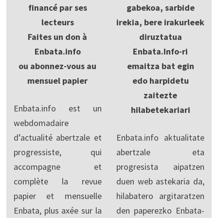
financé par ses
gabekoa, sarbide
lecteurs
irekia, bere irakurleek
Faites un don à
diruztatua
Enbata.info
Enbata.Info-ri
ou abonnez-vous au
emaitza bat egin
mensuel papier
edo harpidetu
zaitezte
Enbata.info est un
hilabetekariari
webdomadaire
d’actualité abertzale et
Enbata.info aktualitate
progressiste, qui
abertzale eta
accompagne et
progresista aipatzen
complète la revue
duen web astekaria da,
papier et mensuelle
hilabatero argitaratzen
Enbata, plus axée sur la
den paperezko Enbata-