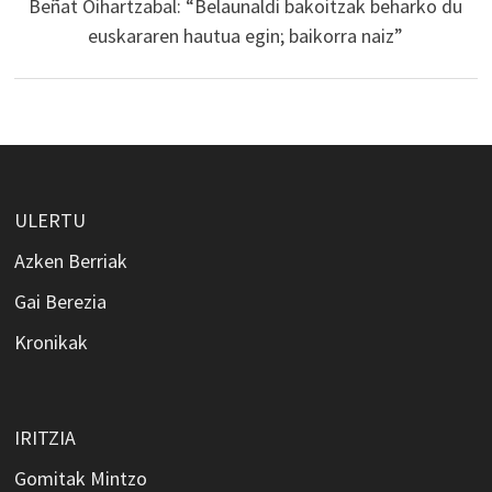
Beñat Oihartzabal: “Belaunaldi bakoitzak beharko du
euskararen hautua egin; baikorra naiz”
ULERTU
Azken Berriak
Gai Berezia
Kronikak
IRITZIA
Gomitak Mintzo