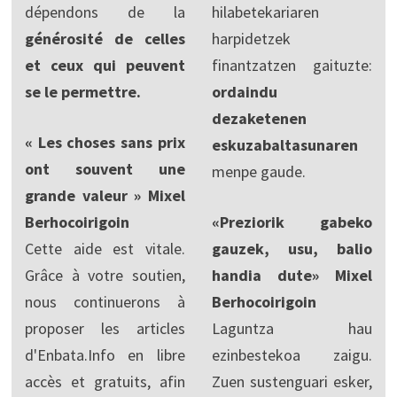
dépendons de la
hilabetekariaren
générosité de celles
harpidetzek
et ceux qui peuvent
finantzatzen gaituzte:
se le permettre.
ordaindu
dezaketenen
« Les choses sans prix
eskuzabaltasunaren
ont souvent une
menpe gaude.
grande valeur » Mixel
Berhocoirigoin
«Preziorik gabeko
Cette aide est vitale.
gauzek, usu, balio
Grâce à votre soutien,
handia dute» Mixel
nous continuerons à
Berhocoirigoin
proposer les articles
Laguntza hau
d'Enbata.Info en libre
ezinbestekoa zaigu.
accès et gratuits, afin
Zuen sustenguari esker,