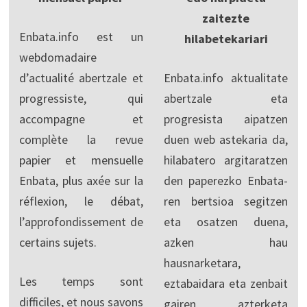
zaitezte
Enbata.info est un
hilabetekariari
webdomadaire
d’actualité abertzale et
Enbata.info aktualitate
progressiste, qui
abertzale eta
accompagne et
progresista aipatzen
complète la revue
duen web astekaria da,
papier et mensuelle
hilabatero argitaratzen
Enbata, plus axée sur la
den paperezko Enbata-
réflexion, le débat,
ren bertsioa segitzen
l’approfondissement de
eta osatzen duena,
certains sujets.
azken hau
hausnarketara,
Les temps sont
eztabaidara eta zenbait
difficiles, et nous savons
gairen azterketa