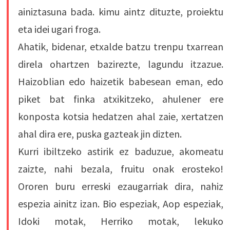
ainiztasuna bada. kimu aintz dituzte, proiektu
eta idei ugari froga.
Ahatik, bidenar, etxalde batzu trenpu txarrean
direla ohartzen bazirezte, lagundu itzazue.
Haizoblian edo haizetik babesean eman, edo
piket bat finka atxikitzeko, ahulener ere
konposta kotsia hedatzen ahal zaie, xertatzen
ahal dira ere, puska gazteak jin dizten.
Kurri ibiltzeko astirik ez baduzue, akomeatu
zaizte, nahi bezala, fruitu onak erosteko!
Ororen buru erreski ezaugarriak dira, nahiz
espezia ainitz izan. Bio espeziak, Aop espeziak,
Idoki motak, Herriko motak, lekuko