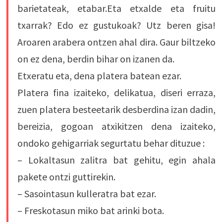
barietateak, etabar.Eta etxalde eta fruitu
txarrak? Edo ez gustukoak? Utz beren gisa!
Aroaren arabera ontzen ahal dira. Gaur biltzeko
on ez dena, berdin bihar on izanen da.
Etxeratu eta, dena platera batean ezar.
Platera fina izaiteko, delikatua, diseri erraza,
zuen platera besteetarik desberdina izan dadin,
bereizia, gogoan atxikitzen dena izaiteko,
ondoko gehigarriak segurtatu behar dituzue :
– Lokaltasun zalitra bat gehitu, egin ahala
pakete ontzi guttirekin.
– Sasointasun kulleratra bat ezar.
– Freskotasun miko bat arinki bota.