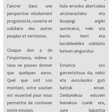
l’ancrer dans une
hola erronka abertzalea
perspective résolument
aitzinarazteko eta
progressiste, ouverte et
ikuspegi argiki
solidaire des autres
aurrerakoi, ireki eta
peuples et territoires.
beste herri eta
lurraldeekiko solidario
Chaque don a de
batean ainguratuz.
l’importance, même si
vous ne pouvez donner
Emaitza oro
que quelques euros.
garrantzitsua da, nahiz
Quel que soit son
eta euro/eusko guti
montant, votre soutien
batzuk eman.
est essentiel pour nous
Zenbatekoa edozein
permettre de continuer
heinekoa izanik ere,
notre mission.
zure laguntza