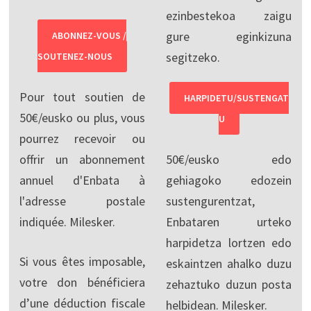
ezinbestekoa zaigu
gure eginkizuna
ABONNEZ-VOUS /
segitzeko.
SOUTENEZ-NOUS
Pour tout soutien de
HARPIDETU/SUSTENGAT
50€/eusko ou plus, vous
U
pourrez recevoir ou
offrir un abonnement
50€/eusko edo
annuel d'Enbata à
gehiagoko edozein
l'adresse postale
sustengurentzat,
indiquée. Milesker.
Enbataren urteko
harpidetza lortzen edo
Si vous êtes imposable,
eskaintzen ahalko duzu
votre don bénéficiera
zehaztuko duzun posta
d’une déduction fiscale
helbidean. Milesker.