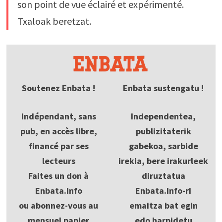
son point de vue éclairé et expérimenté.
Txaloak beretzat.
Soutenez Enbata !
Enbata sustengatu !
Indépendant, sans
Independentea,
pub, en accès libre,
publizitaterik
financé par ses
gabekoa, sarbide
lecteurs
irekia, bere irakurleek
Faites un don à
diruztatua
Enbata.info
Enbata.Info-ri
ou abonnez-vous au
emaitza bat egin
mensuel papier
edo harpidetu