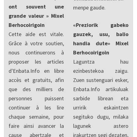
ont souvent une
menpe gaude.
grande valeur » Mixel
Berhocoirigoin
«Preziorik gabeko
Cette aide est vitale.
gauzek, usu, balio
Grâce à votre soutien,
handia dute» Mixel
nous continuerons à
Berhocoirigoin
proposer les articles
Laguntza hau
d'Enbata.Info en libre
ezinbestekoa zaigu.
accès et gratuits, afin
Zuen sustenguari esker,
que des milliers de
Enbata.Info artikuluak
personnes puissent
sarbide librean eta
continuer à les lire
urririk eskaintzen
chaque semaine, pour
segituko dugu, milaka
faire ainsi avancer la
lagunek astero
cause abertzale et
irakurtzen segi dezaten,