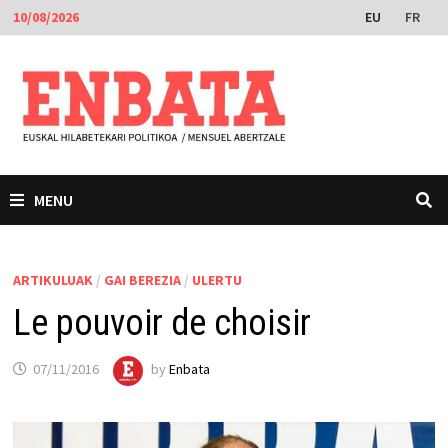
Skip
EU
FR
10/08/2026
to
content
MENU
ARTIKULUAK
/
GAI BEREZIA
/
ULERTU
Le pouvoir de choisir
07/11/2016
by
Enbata