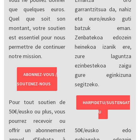
que quelques euros.
garrantzitsua da, nahiz
Quel que soit son
eta euro/eusko guti
montant, votre soutien
batzuk eman.
est essentiel pour nous
Zenbatekoa edozein
permettre de continuer
heinekoa izanik ere,
notre mission.
zure laguntza
ezinbestekoa zaigu
gure eginkizuna
ABONNEZ-VOUS /
segitzeko.
SOUTENEZ-NOUS
Pour tout soutien de
HARPIDETU/SUSTENGAT
50€/eusko ou plus, vous
U
pourrez recevoir ou
offrir un abonnement
50€/eusko edo
annuel d'Enbata à
gehiagoko edozein