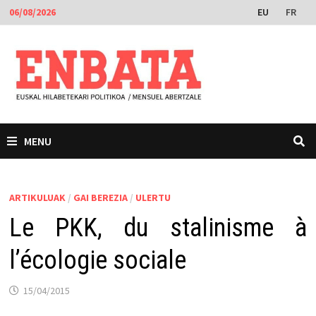
Skip
EU
FR
06/08/2026
to
content
MENU
ARTIKULUAK
/
GAI BEREZIA
/
ULERTU
Le PKK, du stalinisme à
l’écologie sociale
15/04/2015