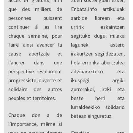
accès et gratuits, afin
Zuen sustenguari esker,
que des milliers de
Enbata.Info artikuluak
personnes puissent
sarbide librean eta
continuer à les lire
urririk eskaintzen
chaque semaine, pour
segituko dugu, milaka
faire ainsi avancer la
lagunek astero
cause abertzale et
irakurtzen segi dezaten,
l’ancrer dans une
hola erronka abertzalea
perspective résolument
aitzinarazteko eta
progressiste, ouverte et
ikuspegi argiki
solidaire des autres
aurrerakoi, ireki eta
peuples et territoires.
beste herri eta
lurraldeekiko solidario
Chaque don a de
batean ainguratuz.
l’importance, même si
vous ne pouvez donner
Emaitza oro