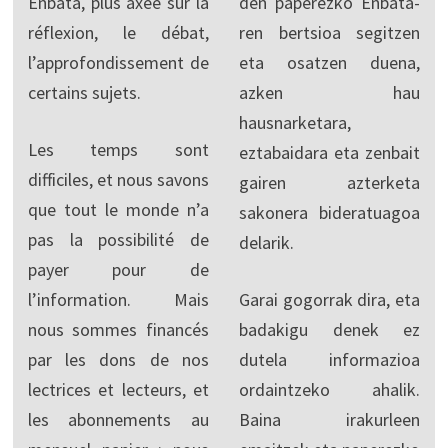
Enbata, plus axée sur la
den paperezko Enbata-
réflexion, le débat,
ren bertsioa segitzen
l’approfondissement de
eta osatzen duena,
certains sujets.
azken hau
hausnarketara,
Les temps sont
eztabaidara eta zenbait
difficiles, et nous savons
gairen azterketa
que tout le monde n’a
sakonera bideratuagoa
pas la possibilité de
delarik.
payer pour de
l’information. Mais
Garai gogorrak dira, eta
nous sommes financés
badakigu denek ez
par les dons de nos
dutela informazioa
lectrices et lecteurs, et
ordaintzeko ahalik.
les abonnements au
Baina irakurleen