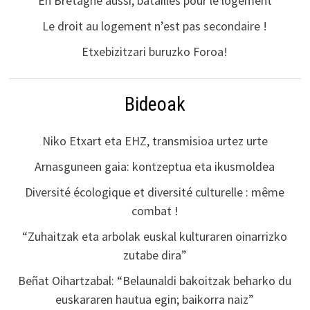
En Bretagne aussi, batailles pour le logement
Le droit au logement n’est pas secondaire !
Etxebizitzari buruzko Foroa!
Bideoak
Niko Etxart eta EHZ, transmisioa urtez urte
Arnasguneen gaia: kontzeptua eta ikusmoldea
Diversité écologique et diversité culturelle : même
combat !
“Zuhaitzak eta arbolak euskal kulturaren oinarrizko
zutabe dira”
Beñat Oihartzabal: “Belaunaldi bakoitzak beharko du
euskararen hautua egin; baikorra naiz”