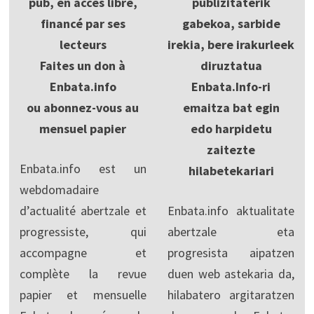
pub, en accès libre,
publizitaterik
financé par ses
gabekoa, sarbide
lecteurs
irekia, bere irakurleek
Faites un don à
diruztatua
Enbata.info
Enbata.Info-ri
ou abonnez-vous au
emaitza bat egin
mensuel papier
edo harpidetu
zaitezte
Enbata.info est un
hilabetekariari
webdomadaire
d’actualité abertzale et
Enbata.info aktualitate
progressiste, qui
abertzale eta
accompagne et
progresista aipatzen
complète la revue
duen web astekaria da,
papier et mensuelle
hilabatero argitaratzen