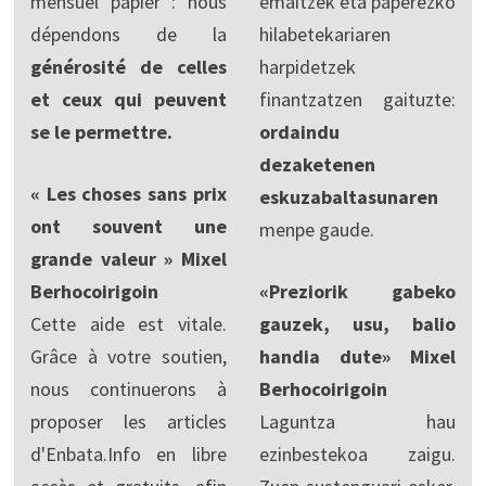
mensuel papier : nous
emaitzek eta paperezko
dépendons de la
hilabetekariaren
générosité de celles
harpidetzek
et ceux qui peuvent
finantzatzen gaituzte:
se le permettre.
ordaindu
dezaketenen
« Les choses sans prix
eskuzabaltasunaren
ont souvent une
menpe gaude.
grande valeur » Mixel
Berhocoirigoin
«Preziorik gabeko
Cette aide est vitale.
gauzek, usu, balio
Grâce à votre soutien,
handia dute» Mixel
nous continuerons à
Berhocoirigoin
proposer les articles
Laguntza hau
d'Enbata.Info en libre
ezinbestekoa zaigu.