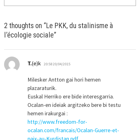
2 thoughts on “
Le PKK, du stalinisme à
l’écologie sociale
”
dio:
T.
(e)k
20:58 20/04/2015
Milesker Antton gai hori hemen
plazaraturik.
Euskal Herriko ere bide interesgarria.
Ocalan-en ideiak argitzeko bere bi testu
hemen irakurgai :
http://www.freedom-for-
ocalan.com/francais/Ocalan-Guerre-et-
paix-au-Kurdistan.pdf