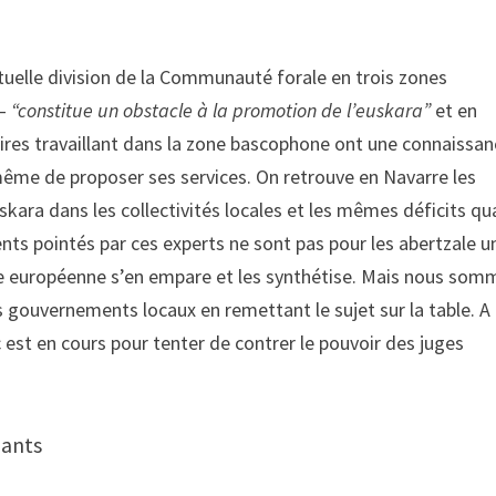
ctuelle division de la Communauté forale en trois zones
e—
“constitue un obstacle à la promotion de l’euskara”
et en
res travaillant dans la zone bascophone ont une connaissan
 même de proposer ses services. On retrouve en Navarre les
skara dans les collectivités locales et les mêmes déficits qu
nts pointés par ces experts ne sont pas pour les abertzale u
ce européenne s’en empare et les synthétise. Mais nous som
les gouvernements locaux en remettant le sujet sur la table. A
lic est en cours pour tenter de contrer le pouvoir des juges
dants