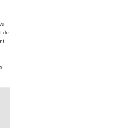
rvu
et de
ent
us