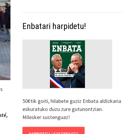
Enbatari harpidetu!
ns
50€tik goiti, hilabete guziz Enbata aldizkaria
eskuratuko duzu zure gutunontzian.
nté,
Milesker sustenguaz!
HARPIDETU / SUSTENGATU