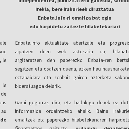
Independentea, publizitaterik gabekoa, sarbid
irekia, bere irakurleek diruztatua
Enbata.Info-ri emaitza bat egin
edo harpidetu zaitezte hilabetekariari
ale
Enbata.info aktualitate abertzale eta progresi
vue
aipatzen duen web astekaria da, hilabate
, le
argitaratzen den paperezko Enbata-ren berts
segitzen eta osatzen duena, azken hau hausnarketa
eztabaidara eta zenbait gairen azterketa sakon
 le
bideratuagoa delarik.
 de
ons
Garai gogorrak dira, eta badakigu denek ez dut
 au
informazioa ordaintzeko ahalik. Baina irakurl
 de
emaitzek eta paperezko hilabetekariaren harpidet
finantzatzen gaituzte:
ordaindu dezaketen