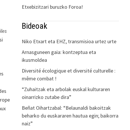
Etxebizitzari buruzko Foroa!
Bideoak
iles
si
Niko Etxart eta EHZ, transmisioa urtez urte
Arnasguneen gaia: kontzeptua eta
ikusmoldea
Diversité écologique et diversité culturelle :
es
même combat !
“Zuhaitzak eta arbolak euskal kulturaren
des
oinarrizko zutabe dira”
urope
Beñat Oihartzabal: “Belaunaldi bakoitzak
aux
beharko du euskararen hautua egin; baikorra
naiz”