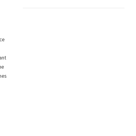
ce
ant
ne
mes