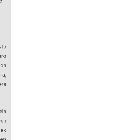
e
sta
ro
ioa
ra,
era
ela
een
zek
en