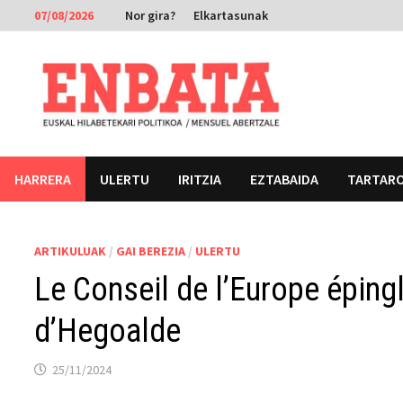
Skip
07/08/2026
Nor gira?
Elkartasunak
to
content
HARRERA
ULERTU
IRITZIA
EZTABAIDA
TARTAR
ARTIKULUAK
/
GAI BEREZIA
/
ULERTU
Le Conseil de l’Europe éping
d’Hegoalde
25/11/2024