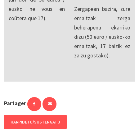
eusko ne vous en
Zergapean bazira, zure
coûtera que 17).
emaitzak zerga
beherapena ekarriko
dizu (50 euro / eusko-ko
emaitzak, 17 baizik ez
zaizu gostako).
Partager
HARPIDETU/SUSTENGATU