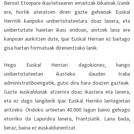
Bernat Etxepare ikastetxearen emaitzak bikainak izanik
ere, hortik ateratzen diren gazte gehienak Euskal
Herritik kanpoko unibertsitateetara doaz lanera, eta
unibertsitate haietan ikasi ondoan, anitzek lana ere
kanpoan aurkitzen dute, Ipar Euskal Herrian ez baitago
gisa hartan formatuak direnentzako lanik.
Hego Euskal Herriari dagokionez, hango
unibertsitateetan ikasteko dauden traba
administratiboengatik, gutxi dira hara doazen gazteak.
Gazte euskaldunak atzerrira doaz ikastera eta lanera,
eta ez dago langilerik Ipar Euskal Herriko lantegietan
aritzeko. Ondoko urteetan 40.000 lagun baino gehiago
etorriko da Lapurdira lanera, Frantziatik. Lana bada,
beraz; baina ez euskaldunentzat.