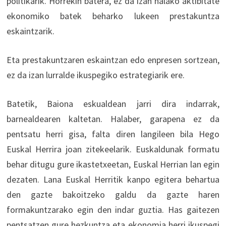
politikarik. Horrekin batera, ez da izan halako aktibitate
ekonomiko batek beharko lukeen prestakuntza
eskaintzarik.
Eta prestakuntzaren eskaintzan edo enpresen sortzean,
ez da izan lurralde ikuspegiko estrategiarik ere.
Batetik, Baiona eskualdean jarri dira indarrak,
barnealdearen kaltetan. Halaber, garapena ez da
pentsatu herri gisa, falta diren langileen bila Hego
Euskal Herrira joan zitekeelarik. Euskaldunak formatu
behar ditugu gure ikastetxeetan, Euskal Herrian lan egin
dezaten. Lana Euskal Herritik kanpo egitera behartua
den gazte bakoitzeko galdu da gazte haren
formakuntzarako egin den indar guztia. Has gaitezen
pentsatzen gure hezkuntza eta ekonomia herri ikuspegi