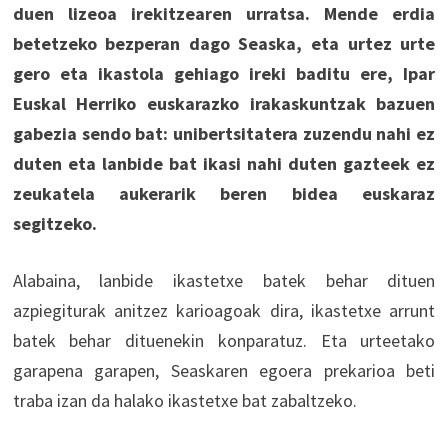
duen lizeoa irekitzearen urratsa. Mende erdia
betetzeko bezperan dago Seaska, eta urtez urte
gero eta ikastola gehiago ireki baditu ere, Ipar
Euskal Herriko euskarazko irakaskuntzak bazuen
gabezia sendo bat: unibertsitatera zuzendu nahi ez
duten eta lanbide bat ikasi nahi duten gazteek ez
zeukatela aukerarik beren bidea euskaraz
segitzeko.
Alabaina, lanbide ikastetxe batek behar dituen
azpiegiturak anitzez karioagoak dira, ikastetxe arrunt
batek behar dituenekin konparatuz. Eta urteetako
garapena garapen, Seaskaren egoera prekarioa beti
traba izan da halako ikastetxe bat zabaltzeko.