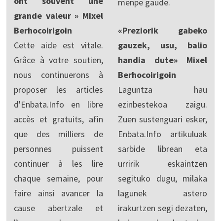
ont souvent une
menpe gaude.
grande valeur » Mixel
Berhocoirigoin
«Preziorik gabeko
Cette aide est vitale.
gauzek, usu, balio
Grâce à votre soutien,
handia dute» Mixel
nous continuerons à
Berhocoirigoin
proposer les articles
Laguntza hau
d'Enbata.Info en libre
ezinbestekoa zaigu.
accès et gratuits, afin
Zuen sustenguari esker,
que des milliers de
Enbata.Info artikuluak
personnes puissent
sarbide librean eta
continuer à les lire
urririk eskaintzen
chaque semaine, pour
segituko dugu, milaka
faire ainsi avancer la
lagunek astero
cause abertzale et
irakurtzen segi dezaten,