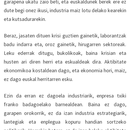
garapena ukatu zaio beti, eta euskaldunek berek ere ez
dute begi onez ikusi, industria maiz lotu delako kearekin
eta kutsadurarekin.
Beraz, jasaten dituen krisi guztien gainetik, laborantzak
badu indarra eta, oroz gainetik, hirugarren sektoreak.
Leku ederrak ditugu, bukolikoak, baina krisian eta
husten ari diren herri eta eskualdeak dira. Aktibitate
ekonomikoa kostaldean dago, eta ekonomia hori, maiz,
ez dago euskal herritarren esku.
Ezin da erran ez dagoela industriarik, enpresa txiki
franko badagoelako barnealdean. Baina ez dago,
garapen orokorrik, ez da izan industria estrategiarik,
lantegiak eta enplegua kopuru handian sortzeko