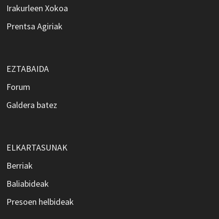
Irakurleen Xokoa
Prentsa Agiriak
EZTABAIDA
Forum
Galdera batez
ELKARTASUNAK
Berriak
Baliabideak
Presoen helbideak