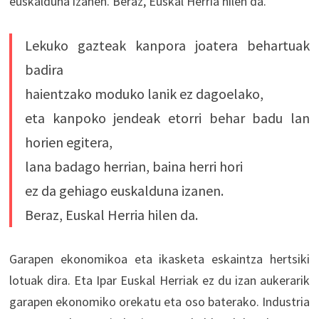
euskalduna izanen. Beraz, Euskal Herria hilen da.
Lekuko gazteak kanpora joatera behartuak
badira
haientzako moduko lanik ez dagoelako,
eta kanpoko jendeak etorri behar badu lan
horien egitera,
lana badago herrian, baina herri hori
ez da gehiago euskalduna izanen.
Beraz, Euskal Herria hilen da.
Garapen ekonomikoa eta ikasketa eskaintza hertsiki
lotuak dira. Eta Ipar Euskal Herriak ez du izan aukerarik
garapen ekonomiko orekatu eta oso baterako. Industria