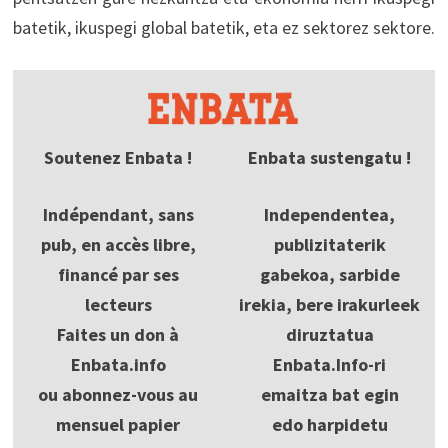
batetik, ikuspegi global batetik, eta ez sektorez sektore.
Soutenez Enbata !
Enbata sustengatu !
Indépendant, sans
Independentea,
pub, en accès libre,
publizitaterik
financé par ses
gabekoa, sarbide
lecteurs
irekia, bere irakurleek
Faites un don à
diruztatua
Enbata.info
Enbata.Info-ri
ou abonnez-vous au
emaitza bat egin
mensuel papier
edo harpidetu