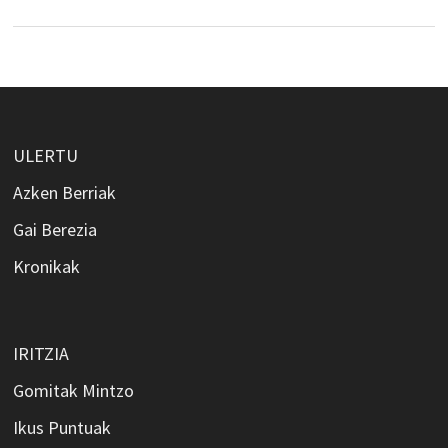
ULERTU
Azken Berriak
Gai Berezia
Kronikak
IRITZIA
Gomitak Mintzo
Ikus Puntuak