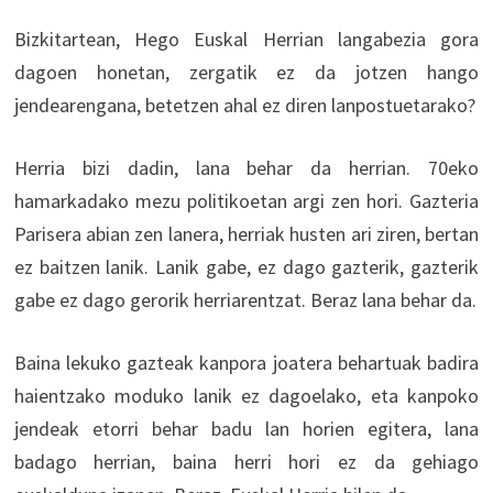
Bizkitartean, Hego Euskal Herrian langabezia gora
dagoen honetan, zergatik ez da jotzen hango
jendearengana, betetzen ahal ez diren lanpostuetarako?
Herria bizi dadin, lana behar da herrian. 70eko
hamarkadako mezu politikoetan argi zen hori. Gazteria
Parisera abian zen lanera, herriak husten ari ziren, bertan
ez baitzen lanik. Lanik gabe, ez dago gazterik, gazterik
gabe ez dago gerorik herriarentzat. Beraz lana behar da.
Baina lekuko gazteak kanpora joatera behartuak badira
haientzako moduko lanik ez dagoelako, eta kanpoko
jendeak etorri behar badu lan horien egitera, lana
badago herrian, baina herri hori ez da gehiago