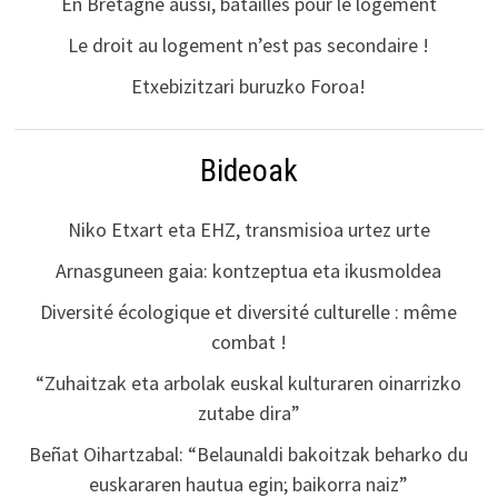
En Bretagne aussi, batailles pour le logement
Le droit au logement n’est pas secondaire !
Etxebizitzari buruzko Foroa!
Bideoak
Niko Etxart eta EHZ, transmisioa urtez urte
Arnasguneen gaia: kontzeptua eta ikusmoldea
Diversité écologique et diversité culturelle : même
combat !
“Zuhaitzak eta arbolak euskal kulturaren oinarrizko
zutabe dira”
Beñat Oihartzabal: “Belaunaldi bakoitzak beharko du
euskararen hautua egin; baikorra naiz”