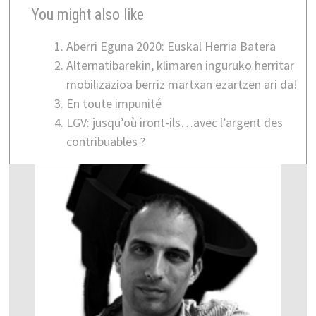
You might also like
Aberri Eguna 2020: Euskal Herria Batera
Alternatibarekin, klimaren inguruko herritar
mobilizazioa berriz martxan ezartzen ari da!
En toute impunité
LGV: jusqu’où iront-ils…avec l’argent des
contribuables ?