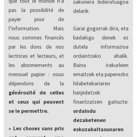
que tout le monde n’a
sakonera bideratuagoa
pas la possibilité de
delarik.
payer pour de
l’information. Mais
Garai gogorrak dira, eta
nous sommes financés
badakigu denek ez
par les dons de nos
dutela informazioa
lectrices et lecteurs, et
ordaintzeko ahalik.
les abonnements au
Baina irakurleen
mensuel papier : nous
emaitzek eta paperezko
dépendons de la
hilabetekariaren
générosité de celles
harpidetzek
et ceux qui peuvent
finantzatzen gaituzte:
se le permettre.
ordaindu
dezaketenen
« Les choses sans prix
eskuzabaltasunaren