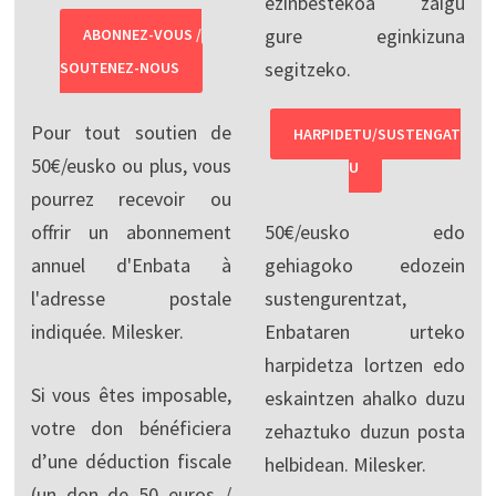
ezinbestekoa zaigu
gure eginkizuna
ABONNEZ-VOUS /
segitzeko.
SOUTENEZ-NOUS
Pour tout soutien de
HARPIDETU/SUSTENGAT
50€/eusko ou plus, vous
U
pourrez recevoir ou
offrir un abonnement
50€/eusko edo
annuel d'Enbata à
gehiagoko edozein
l'adresse postale
sustengurentzat,
indiquée. Milesker.
Enbataren urteko
harpidetza lortzen edo
Si vous êtes imposable,
eskaintzen ahalko duzu
votre don bénéficiera
zehaztuko duzun posta
d’une déduction fiscale
helbidean. Milesker.
(un don de 50 euros /