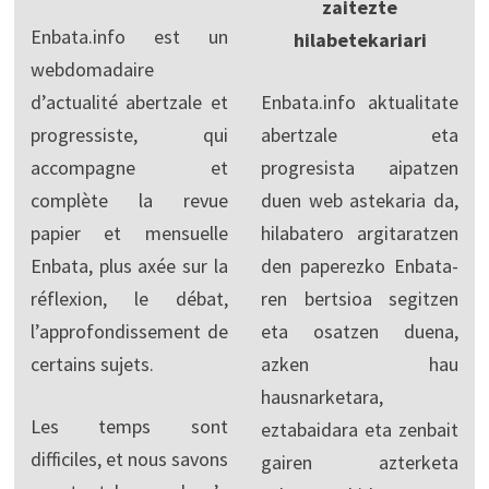
zaitezte
Enbata.info est un
hilabetekariari
webdomadaire
d’actualité abertzale et
Enbata.info aktualitate
progressiste, qui
abertzale eta
accompagne et
progresista aipatzen
complète la revue
duen web astekaria da,
papier et mensuelle
hilabatero argitaratzen
Enbata, plus axée sur la
den paperezko Enbata-
réflexion, le débat,
ren bertsioa segitzen
l’approfondissement de
eta osatzen duena,
certains sujets.
azken hau
hausnarketara,
Les temps sont
eztabaidara eta zenbait
difficiles, et nous savons
gairen azterketa