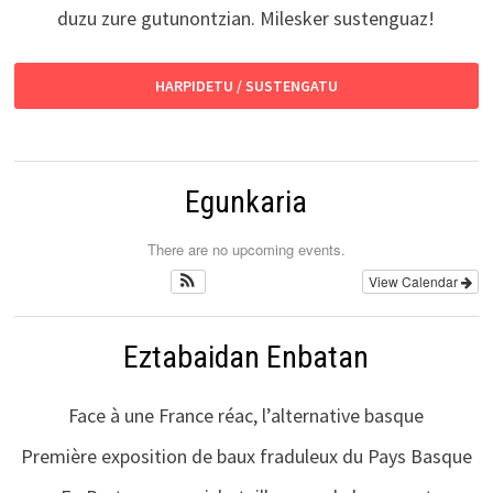
duzu zure gutunontzian. Milesker sustenguaz!
HARPIDETU / SUSTENGATU
Egunkaria
There are no upcoming events.
View Calendar
Eztabaidan Enbatan
Face à une France réac, l’alternative basque
Première exposition de baux fraduleux du Pays Basque