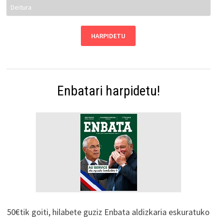
Enbatari harpidetu!
50€tik goiti, hilabete guziz Enbata aldizkaria eskuratuko