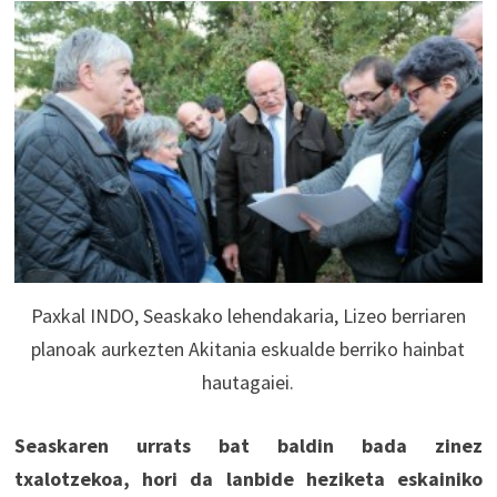
Paxkal INDO, Seaskako lehendakaria, Lizeo berriaren
planoak aurkezten Akitania eskualde berriko hainbat
hautagaiei.
Seaskaren urrats bat baldin bada zinez
txalotzekoa, hori da lanbide heziketa eskainiko