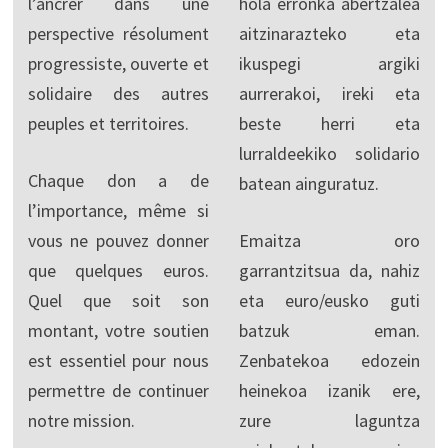
l’ancrer dans une
hola erronka abertzalea
perspective résolument
aitzinarazteko eta
progressiste, ouverte et
ikuspegi argiki
solidaire des autres
aurrerakoi, ireki eta
peuples et territoires.
beste herri eta
lurraldeekiko solidario
Chaque don a de
batean ainguratuz.
l’importance, même si
vous ne pouvez donner
Emaitza oro
que quelques euros.
garrantzitsua da, nahiz
Quel que soit son
eta euro/eusko guti
montant, votre soutien
batzuk eman.
est essentiel pour nous
Zenbatekoa edozein
permettre de continuer
heinekoa izanik ere,
notre mission.
zure laguntza