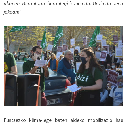
ukanen. Berantago, berantegi izanen da. Orain da dena
jokoan!
”
Funtsezko klima-lege baten aldeko mobilizazio hau