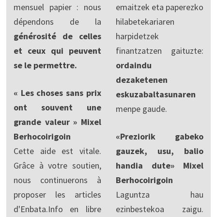
mensuel papier : nous
emaitzek eta paperezko
dépendons de la
hilabetekariaren
générosité de celles
harpidetzek
et ceux qui peuvent
finantzatzen gaituzte:
se le permettre.
ordaindu
dezaketenen
« Les choses sans prix
eskuzabaltasunaren
ont souvent une
menpe gaude.
grande valeur » Mixel
Berhocoirigoin
«Preziorik gabeko
Cette aide est vitale.
gauzek, usu, balio
Grâce à votre soutien,
handia dute» Mixel
nous continuerons à
Berhocoirigoin
proposer les articles
Laguntza hau
d'Enbata.Info en libre
ezinbestekoa zaigu.