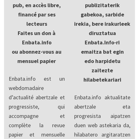
pub, en accès libre,
publizitaterik
financé par ses
gabekoa, sarbide
lecteurs
irekia, bere irakurleek
Faites un don à
diruztatua
Enbata.info
Enbata.Info-ri
ou abonnez-vous au
emaitza bat egin
mensuel papier
edo harpidetu
zaitezte
Enbata.info est un
hilabetekariari
webdomadaire
d’actualité abertzale et
Enbata.info aktualitate
progressiste, qui
abertzale eta
accompagne et
progresista aipatzen
complète la revue
duen web astekaria da,
papier et mensuelle
hilabatero argitaratzen