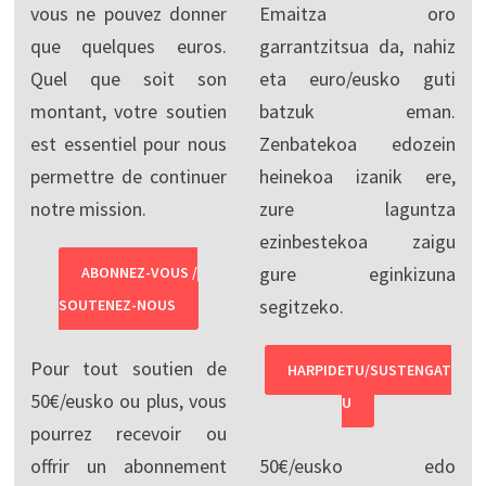
vous ne pouvez donner
Emaitza oro
que quelques euros.
garrantzitsua da, nahiz
Quel que soit son
eta euro/eusko guti
montant, votre soutien
batzuk eman.
est essentiel pour nous
Zenbatekoa edozein
permettre de continuer
heinekoa izanik ere,
notre mission.
zure laguntza
ezinbestekoa zaigu
gure eginkizuna
ABONNEZ-VOUS /
segitzeko.
SOUTENEZ-NOUS
Pour tout soutien de
HARPIDETU/SUSTENGAT
50€/eusko ou plus, vous
U
pourrez recevoir ou
offrir un abonnement
50€/eusko edo