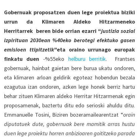
Gobernuak proposatzen duen lege proiektua biziki
urrun da Klimaren Aldeko Hitzarmeneko
Herritarrek beren bide orrian ezarri “
justizia sozial
izpirituan 2030ean %40eko berotegi efektuko gasen
emisioen ttipitzetik
”eta oraino urrunago europak
finkatu duen
-%55eko
helburu berritik
. Frantses
gobernuak, hainbat gaietan bere burua ukatu ondoren,
eta klimaren arloan geldirik egoteaz hobendun bezala
ezagutua izan ondoren, azken lege honek berriz hartu
behar zituen Klimaren aldeko Herritar Hitzarmenak egin
proposamenak, baztertu ditu edo serioski ahuldu ditu.
Emmanuelle Tosini, Biziren bozeramailearentzat “
orain
diputatuek dute, gobernuak bere mamitik arras hustu
duen lege proiektu horren anbizioaren goititzeko parada