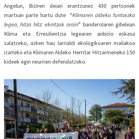
Angelun, Biziren deiari erantzunez 430 pertsonek
martxan parte hartu dute “
Klimaren aldeko funtsezko
legea, hitza hitz: ekintzak orain
” banderolaren gibelean
Klima eta Erresilientzia legearen anbizio eskasa
salatzeko, azken hau larrialdi ekologikoaren mailakoa
izaiteko eta Klimaren Aldeko Herritar Hitzarmeneko 150
kideek egin neurrien defendatzeko.