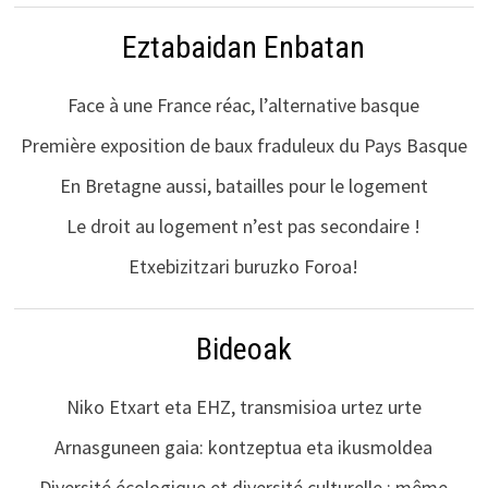
Eztabaidan Enbatan
Face à une France réac, l’alternative basque
Première exposition de baux fraduleux du Pays Basque
En Bretagne aussi, batailles pour le logement
Le droit au logement n’est pas secondaire !
Etxebizitzari buruzko Foroa!
Bideoak
Niko Etxart eta EHZ, transmisioa urtez urte
Arnasguneen gaia: kontzeptua eta ikusmoldea
Diversité écologique et diversité culturelle : même