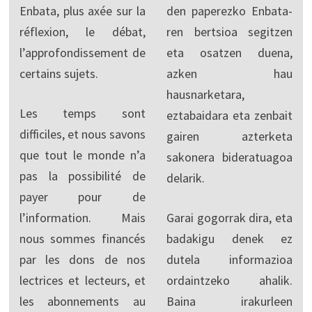
Enbata, plus axée sur la
den paperezko Enbata-
réflexion, le débat,
ren bertsioa segitzen
l’approfondissement de
eta osatzen duena,
certains sujets.
azken hau
hausnarketara,
Les temps sont
eztabaidara eta zenbait
difficiles, et nous savons
gairen azterketa
que tout le monde n’a
sakonera bideratuagoa
pas la possibilité de
delarik.
payer pour de
l’information. Mais
Garai gogorrak dira, eta
nous sommes financés
badakigu denek ez
par les dons de nos
dutela informazioa
lectrices et lecteurs, et
ordaintzeko ahalik.
les abonnements au
Baina irakurleen