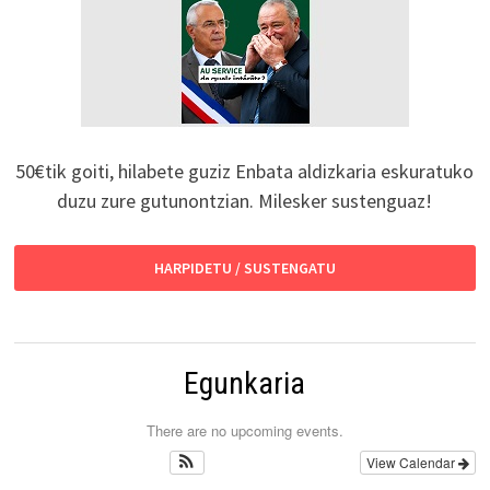
50€tik goiti, hilabete guziz Enbata aldizkaria eskuratuko
duzu zure gutunontzian. Milesker sustenguaz!
HARPIDETU / SUSTENGATU
Egunkaria
There are no upcoming events.
View Calendar