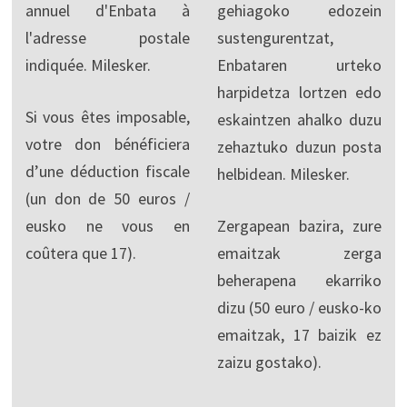
annuel d'Enbata à
gehiagoko edozein
l'adresse postale
sustengurentzat,
indiquée. Milesker.
Enbataren urteko
harpidetza lortzen edo
Si vous êtes imposable,
eskaintzen ahalko duzu
votre don bénéficiera
zehaztuko duzun posta
d’une déduction fiscale
helbidean. Milesker.
(un don de 50 euros /
eusko ne vous en
Zergapean bazira, zure
coûtera que 17).
emaitzak zerga
beherapena ekarriko
dizu (50 euro / eusko-ko
emaitzak, 17 baizik ez
zaizu gostako).