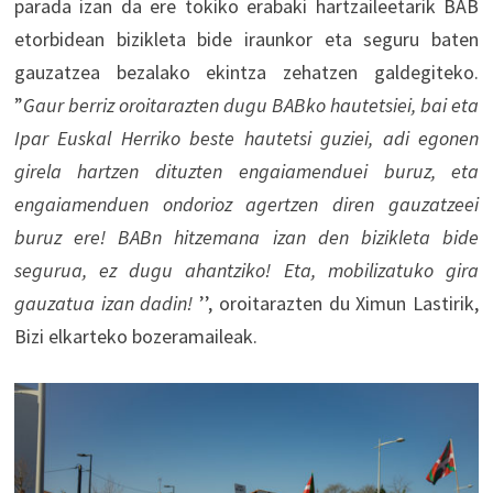
parada izan da ere tokiko erabaki hartzaileetarik BAB
etorbidean bizikleta bide iraunkor eta seguru baten
gauzatzea bezalako ekintza zehatzen galdegiteko.
”
Gaur berriz oroitarazten dugu BABko hautetsiei, bai eta
Ipar Euskal Herriko beste hautetsi guziei, adi egonen
girela hartzen dituzten engaiamenduei buruz, eta
engaiamenduen ondorioz agertzen diren gauzatzeei
buruz ere! BABn hitzemana izan den bizikleta bide
segurua, ez dugu ahantziko! Eta, mobilizatuko gira
gauzatua izan dadin!
’’, oroitarazten du Ximun Lastirik,
Bizi elkarteko bozeramaileak.