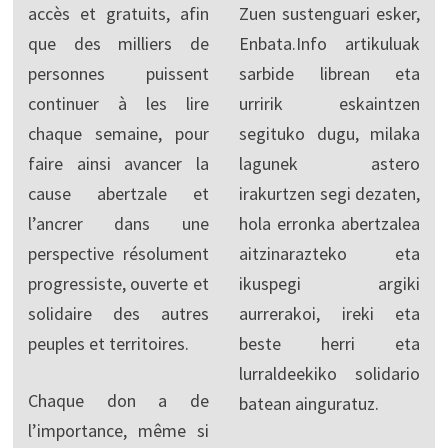
accès et gratuits, afin
Zuen sustenguari esker,
que des milliers de
Enbata.Info artikuluak
personnes puissent
sarbide librean eta
continuer à les lire
urririk eskaintzen
chaque semaine, pour
segituko dugu, milaka
faire ainsi avancer la
lagunek astero
cause abertzale et
irakurtzen segi dezaten,
l’ancrer dans une
hola erronka abertzalea
perspective résolument
aitzinarazteko eta
progressiste, ouverte et
ikuspegi argiki
solidaire des autres
aurrerakoi, ireki eta
peuples et territoires.
beste herri eta
lurraldeekiko solidario
Chaque don a de
batean ainguratuz.
l’importance, même si