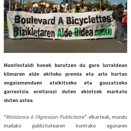
Manifestaldi honek burutzen du gure lurraldean
klimaren alde ekiteko premia eta arlo hortan
engaiamenduen atxikitzeko eta gauzatzeko
garrantzia oroitarazi duten ekintzek markatu
duten astea
.
“
Résistance à l’Agression Publicitaire
” elkarteak, mundu
mailako publizitatearen kontrako egunaren