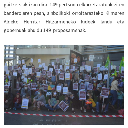
gaitzetsiak izan dira. 149 pertsona elkarretaratuak ziren
banderolaren pean, sinbolikoki orroitarazteko Klimaren
Aldeko Herritar Hitzarmeneko kideek landu eta
gobernuak ahuldu 149 proposamenak.