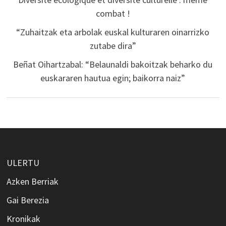
combat !
“Zuhaitzak eta arbolak euskal kulturaren oinarrizko
zutabe dira”
Beñat Oihartzabal: “Belaunaldi bakoitzak beharko du
euskararen hautua egin; baikorra naiz”
ULERTU
Azken Berriak
Gai Berezia
Kronikak