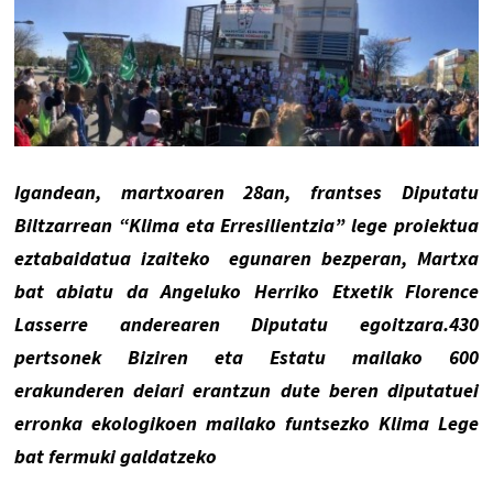
Igandean, martxoaren 28an, frantses Diputatu
Biltzarrean “Klima eta Erresilientzia” lege proiektua
eztabaidatua izaiteko
egunaren bezperan, Martxa
bat abiatu da Angeluko Herriko Etxetik Florence
Lasserre anderearen Diputatu egoitzara.430
pertsonek Biziren eta Estatu mailako 600
erakunderen deiari erantzun dute beren diputatuei
erronka ekologikoen mailako funtsezko Klima Lege
bat fermuki galdatzeko