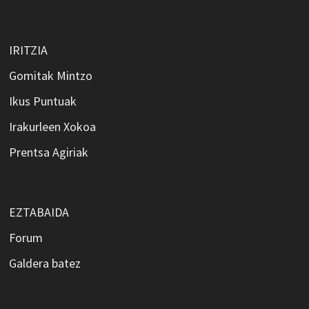
IRITZIA
Gomitak Mintzo
Ikus Puntuak
Irakurleen Xokoa
Prentsa Agiriak
EZTABAIDA
Forum
Galdera batez