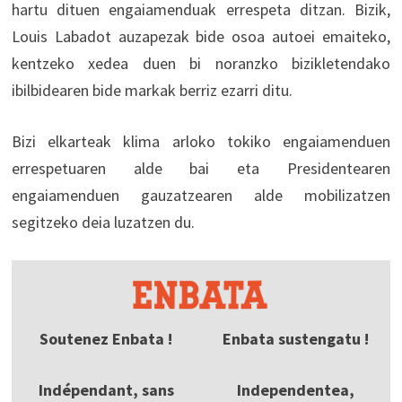
hartu dituen engaiamenduak errespeta ditzan. Bizik,
Louis Labadot auzapezak bide osoa autoei emaiteko,
kentzeko xedea duen bi noranzko bizikletendako
ibilbidearen bide markak berriz ezarri ditu.
Bizi elkarteak klima arloko tokiko engaiamenduen
errespetuaren alde bai eta Presidentearen
engaiamenduen gauzatzearen alde mobilizatzen
segitzeko deia luzatzen du.
Soutenez Enbata !
Enbata sustengatu !
Indépendant, sans
Independentea,