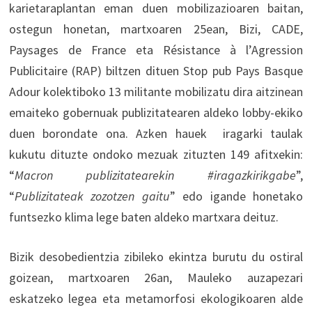
karietaraplantan eman duen mobilizazioaren baitan,
ostegun honetan, martxoaren 25ean, Bizi, CADE,
Paysages de France eta Résistance à l’Agression
Publicitaire (RAP) biltzen dituen Stop pub Pays Basque
Adour kolektiboko 13 militante mobilizatu dira aitzinean
emaiteko gobernuak publizitatearen aldeko lobby-ekiko
duen borondate ona. Azken hauek iragarki taulak
kukutu dituzte ondoko mezuak zituzten 149 afitxekin:
“
Macron publizitatearekin #iragazkirikgabe
”,
“
Publizitateak zozotzen gaitu
” edo igande honetako
funtsezko klima lege baten aldeko martxara deituz.
Bizik desobedientzia zibileko ekintza burutu du ostiral
goizean, martxoaren 26an, Mauleko auzapezari
eskatzeko legea eta metamorfosi ekologikoaren alde