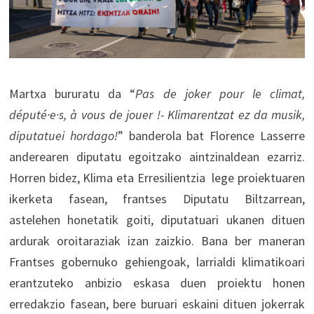
Martxa bururatu da “
Pas de joker pour le climat,
député·e·s, à vous de jouer !- Klimarentzat ez da musik,
diputatuei hordago!
” banderola bat Florence Lasserre
anderearen diputatu egoitzako aintzinaldean ezarriz.
Horren bidez, Klima eta Erresilientzia lege proiektuaren
ikerketa fasean, frantses Diputatu Biltzarrean,
astelehen honetatik goiti, diputatuari ukanen dituen
ardurak oroitaraziak izan zaizkio. Bana ber maneran
Frantses gobernuko gehiengoak, larrialdi klimatikoari
erantzuteko anbizio eskasa duen proiektu honen
erredakzio fasean, bere buruari eskaini dituen jokerrak