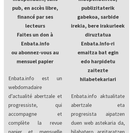
pub, en accès libre,
publizitaterik
financé par ses
gabekoa, sarbide
lecteurs
irekia, bere irakurleek
Faites un don à
diruztatua
Enbata.info
Enbata.Info-ri
ou abonnez-vous au
emaitza bat egin
mensuel papier
edo harpidetu
zaitezte
Enbata.info est un
hilabetekariari
webdomadaire
d’actualité abertzale et
Enbata.info aktualitate
progressiste, qui
abertzale eta
accompagne et
progresista aipatzen
complète la revue
duen web astekaria da,
papier et mensuelle
hilabatero argitaratzen