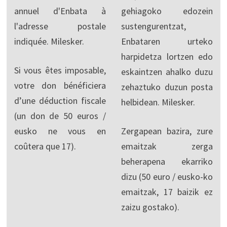
annuel d'Enbata à
gehiagoko edozein
l'adresse postale
sustengurentzat,
indiquée. Milesker.
Enbataren urteko
harpidetza lortzen edo
Si vous êtes imposable,
eskaintzen ahalko duzu
votre don bénéficiera
zehaztuko duzun posta
d’une déduction fiscale
helbidean. Milesker.
(un don de 50 euros /
eusko ne vous en
Zergapean bazira, zure
coûtera que 17).
emaitzak zerga
beherapena ekarriko
dizu (50 euro / eusko-ko
emaitzak, 17 baizik ez
zaizu gostako).