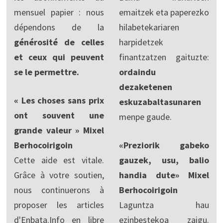
mensuel papier : nous
emaitzek eta paperezko
dépendons de la
hilabetekariaren
générosité de celles
harpidetzek
et ceux qui peuvent
finantzatzen gaituzte:
se le permettre.
ordaindu
dezaketenen
« Les choses sans prix
eskuzabaltasunaren
ont souvent une
menpe gaude.
grande valeur » Mixel
Berhocoirigoin
«Preziorik gabeko
Cette aide est vitale.
gauzek, usu, balio
Grâce à votre soutien,
handia dute» Mixel
nous continuerons à
Berhocoirigoin
proposer les articles
Laguntza hau
d'Enbata.Info en libre
ezinbestekoa zaigu.