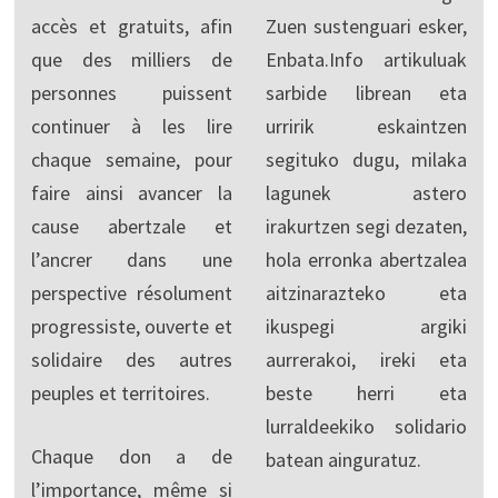
accès et gratuits, afin
Zuen sustenguari esker,
que des milliers de
Enbata.Info artikuluak
personnes puissent
sarbide librean eta
continuer à les lire
urririk eskaintzen
chaque semaine, pour
segituko dugu, milaka
faire ainsi avancer la
lagunek astero
cause abertzale et
irakurtzen segi dezaten,
l’ancrer dans une
hola erronka abertzalea
perspective résolument
aitzinarazteko eta
progressiste, ouverte et
ikuspegi argiki
solidaire des autres
aurrerakoi, ireki eta
peuples et territoires.
beste herri eta
lurraldeekiko solidario
Chaque don a de
batean ainguratuz.
l’importance, même si