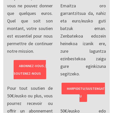
vous ne pouvez donner
Emaitza oro
que quelques euros.
garrantzitsua da, nahiz
Quel que soit son
eta euro/eusko guti
montant, votre soutien
batzuk eman.
est essentiel pour nous
Zenbatekoa edozein
permettre de continuer
heinekoa izanik ere,
notre mission.
zure laguntza
ezinbestekoa zaigu
gure eginkizuna
ABONNEZ-VOUS /
segitzeko.
SOUTENEZ-NOUS
Pour tout soutien de
HARPIDETU/SUSTENGAT
50€/eusko ou plus, vous
U
pourrez recevoir ou
offrir un abonnement
50€/eusko edo