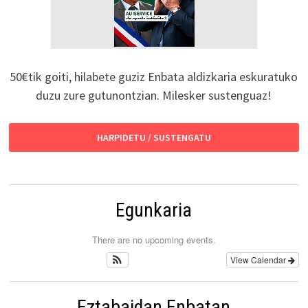
50€tik goiti, hilabete guziz Enbata aldizkaria eskuratuko
duzu zure gutunontzian. Milesker sustenguaz!
HARPIDETU / SUSTENGATU
Egunkaria
There are no upcoming events.
View Calendar
Eztabaidan Enbatan